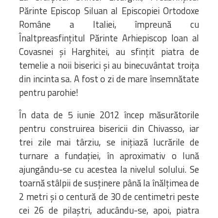
Părinte Episcop Siluan al Episcopiei Ortodoxe
Române a Italiei, împreună cu
Înaltpreasfinţitul Părinte Arhiepiscop Ioan al
Covasnei și Harghitei, au sfinţit piatra de
temelie a noii biserici şi au binecuvântat troiţa
din incinta sa. A fost o zi de mare însemnătate
pentru parohie!
În data de 5 iunie 2012 încep măsurătorile
pentru construirea bisericii din Chivasso, iar
trei zile mai târziu, se iniţiază lucrările de
turnare a fundaţiei, în aproximativ o lună
ajungându-se cu acestea la nivelul solului. Se
toarnă stâlpii de susţinere până la înălţimea de
2 metri şi o centură de 30 de centimetri peste
cei 26 de pilaştri, aducându-se, apoi, piatra