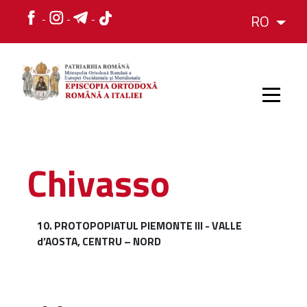
RO
HOME
Chivasso
ISTORIC
10. PROTOPOPIATUL PIEMONTE III - VALLE
d’AOSTA, CENTRU – NORD
IERARH
ORGANIZAREA
ORGANIZAREA
Structura