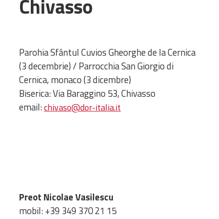
Chivasso
Administrativă
Protopopiate
Mănăstiri,
biserici și
Parohia Sfântul Cuvios Gheorghe de la Cernica
monumente
(3 decembrie) / Parrocchia San Giorgio di
Diaconii
Cernica, monaco (3 dicembre)
Centre și
Biserica: Via Baraggino 53, Chivasso
Asociații
email:
chivaso@dor-italia.it
Cimitire
Parohii
RESURSE
RESURSE
Apostolia Italia
Comunicate de presă
Preot Nicolae Vasilescu
Statutele și legile
Scrisori pastorale
mobil: +39 349 370 21 15