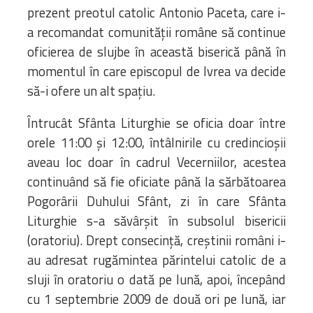
prezent preotul catolic Antonio Paceta, care i-
a recomandat comunităţii române să continue
oficierea de slujbe în această biserică până în
momentul în care episcopul de Ivrea va decide
să-i ofere un alt spaţiu.
Întrucât Sfânta Liturghie se oficia doar între
orele 11:00 şi 12:00, întâlnirile cu credincioşii
aveau loc doar în cadrul Vecerniilor, acestea
continuând să fie oficiate până la sărbătoarea
Pogorârii Duhului Sfânt, zi în care Sfânta
Liturghie s-a săvârşit în subsolul bisericii
(oratoriu). Drept consecinţă, creştinii români i-
au adresat rugămintea părintelui catolic de a
sluji în oratoriu o dată pe lună, apoi, începând
cu 1 septembrie 2009 de două ori pe lună, iar