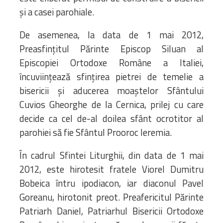
şi a casei parohiale.
De asemenea, la data de 1 mai 2012,
Preasfinţitul Părinte Episcop Siluan al
Episcopiei Ortodoxe Române a Italiei,
încuviinţează sfinţirea pietrei de temelie a
bisericii şi aducerea moaştelor Sfântului
Cuvios Gheorghe de la Cernica, prilej cu care
decide ca cel de-al doilea sfânt ocrotitor al
parohiei să fie Sfântul Prooroc Ieremia.
În cadrul Sfintei Liturghii, din data de 1 mai
2012, este hirotesit fratele Viorel Dumitru
Bobeica întru ipodiacon, iar diaconul Pavel
Goreanu, hirotonit preot. Preafericitul Părinte
Patriarh Daniel, Patriarhul Bisericii Ortodoxe