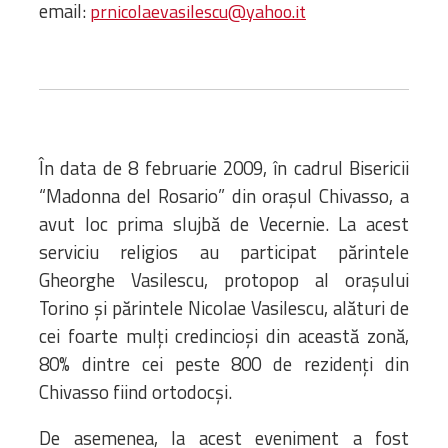
Bibliotecă
email:
prnicolaevasilescu@yahoo.it
Resurse multimedia
Opinii ortodoxe
Din viața „familiei”
diecezei
CSDE
În data de 8 februarie 2009, în cadrul Bisericii
Cuvântul Episcopului
“Madonna del Rosario” din oraşul Chivasso, a
Lectura Lunii
avut loc prima slujbă de Vecernie. La acest
Prezentarea
serviciu religios au participat părintele
Parohiilor
Gheorghe Vasilescu, protopop al oraşului
Torino şi părintele Nicolae Vasilescu, alături de
CONTACT
cei foarte mulţi credincioşi din această zonă,
80% dintre cei peste 800 de rezidenţi din
Chivasso fiind ortodocşi.
De asemenea, la acest eveniment a fost