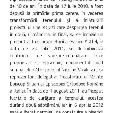
de 40 de ani. În data de 17 iulie 2010, a fost
depusă la primărie prima cerere, în vederea
transformării terenului şi a înlăturării
proiectului unei străzi care despărţea terenul
în două, urmând ca, în final, să se încheie un
precontract cu proprietarii acestuia. Astfel, în
data de 20 iulie 2011, se definitivează
contractul de vânzare-cumpărare între
proprietari şi Episcopie, documentul fiind
semnat de către preotul Nicolae Vasilescu, ca
reprezentant delegat al Preasfinţitului Părinte
Episcop Siluan al Episcopiei Ortodoxe Române
a Italiei. În data de 1 august 2011, au început
lucrările de curăţare a terenului, acestea
durând două săptămâni, iar în 6 aprilie 2012
este eliberat permisul de construire a bisericii