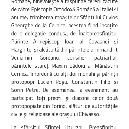
Române, binevoieşte a răspunde cererii făcute
de către Episcopia Ortodoxă Română a Italiei şi
anume, trimiterea moaştelor Sfântului Cuvios
Gheorghe de la Cernica, acestea fiind însoţite
de o delegaţie condusă de Înaltpreasfinţitul
Părinte Arhiepiscop Ioan al Covasnei şi
Harghitei şi alcătuită din părintele arhimandrit
Veniamin Goreanu, consilier patriarhal,
părintele stareţ Maxim Bădoiu al Mănăstirii
Cernica, împreună cu alţi doi monahi şi părinţii
protopopi Lucian Roşu, Constantin Filip şi
Sorin Petre. De asemenea, la eveniment au
participat toţi preoţii şi diaconii celor două
protopopiate din Torino, alături de autorităţile
civile şi religioase ale oraşului Chivasso.
La sfârşitul Sfintei Liturghii, Preasfinţitul