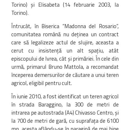
Torino) şi Elisabeta (14 februarie 2003, la
Torino).
Întrucât, în Biserica “Madonna del Rosario”,
comunitatea română nu deţinea un contract
care să legalizeze actul de slujire, aceasta a
cerut cu insistenţă un alt spaţiu, atât
episcopului de Ivrea, cât şi primăriei. În cele din
urmă, primarul Bruno Mattola, a recomandat
începerea demersurilor de căutare a unui teren
agricol, eligibil pentru cult.
În iunie 2010, a fost identificat un teren agricol
în strada Baraggino, la 300 de metri de
intrarea pe autostrada (A4) Chivasso Centro, şi
la 700 de metri de gară, cu suprafaţa de 6100
mp, acesta aflându-se în paragină de mai bine