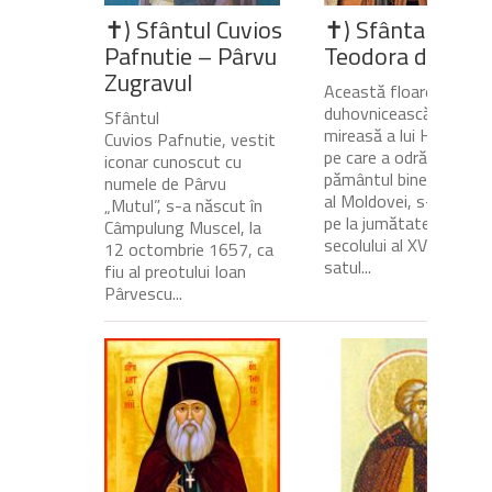
✝) Sfântul Cuvios
✝) Sfânta Cuvio
Pafnutie – Pârvu
Teodora de la Si
Zugravul
Această floare
duhovnicească și
Sfântul
mireasă a lui Hristos,
Cuvios Pafnutie, vestit
pe care a odrăslit-o
iconar cunoscut cu
pământul binecuvânta
numele de Pârvu
al Moldovei, s-a născu
„Mutul”, s-a născut în
pe la jumătatea
Câmpulung Muscel, la
secolului al XVII-lea, în
12 octombrie 1657, ca
satul...
fiu al preotului Ioan
Pârvescu...