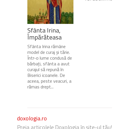
Sfânta Irina,
Împărăteasa
Sfânta Irina rămâne
model de curaj și tărie.
Într-o lume condusă de
bărbați, sfânta a avut
curajul să repună în
Biserici icoanele. De
aceea, peste veacuri, a
rămas drept...
doxologia.ro
Preia articolele Doxologia în site-ul tău!