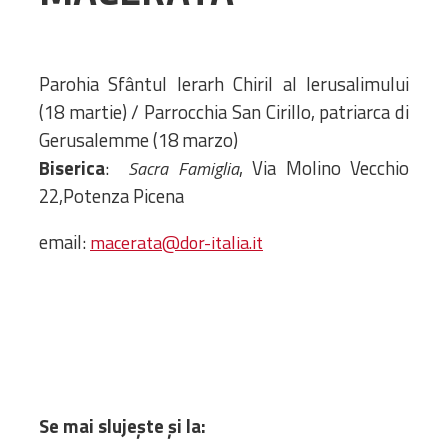
Administrativă
Protopopiate
Mănăstiri,
Parohia Sfântul Ierarh Chiril al Ierusalimului
biserici și
(18 martie) / Parrocchia San Cirillo, patriarca di
monumente
Gerusalemme (18 marzo)
Diaconii
Biserica
:
, Via Molino Vecchio
Sacra Famiglia
Centre și
22,Potenza Picena
Asociații
Cimitire
email:
macerata@dor-italia.it
Parohii
RESURSE
RESURSE
Apostolia Italia
Comunicate de presă
Statutele și legile
Se mai sluje
ș
te
ș
i la:
Scrisori pastorale