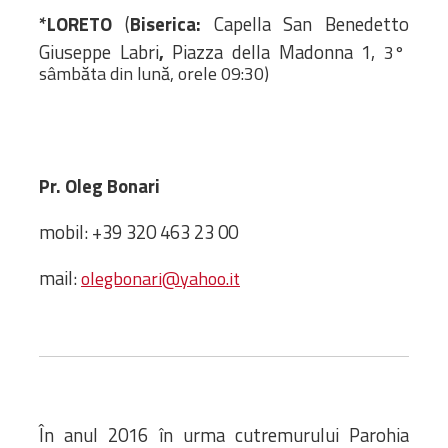
Bibliotecă
*LORETO
(
Biserica:
Capella San Benedetto
Resurse multimedia
Giuseppe Labri
,
Piazza della Madonna 1,
3°
Opinii ortodoxe
sâmbăta din lună, orele 09:30)
Din viața „familiei”
diecezei
CSDE
Cuvântul Episcopului
Pr. Oleg Bonari
Lectura Lunii
Prezentarea
mobil: +39 320 463 23 00
Parohiilor
mail:
olegbonari@yahoo.it
CONTACT
În anul 2016 în urma cutremurului Parohia