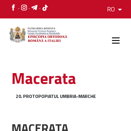
RO
HOME
Macerata
ISTORIC
20. PROTOPOPIATUL UMBRIA-MARCHE
IERARH
ORGANIZAREA
MACERATA
ORGANIZAREA
Structura