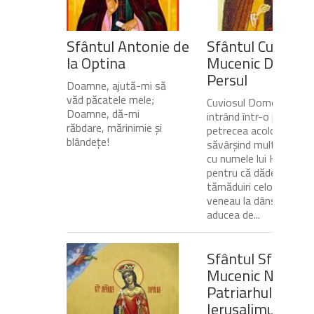
Sfântul Antonie de
Sfântul Cuvios
la Optina
Mucenic Dometi
Persul
Doamne, ajută-mi să
văd păcatele mele;
Cuviosul Dometie
Doamne, dă-mi
intrând într-o peșteră,
răbdare, mărinimie şi
petrecea acolo
blândeţe!
săvârșind multe minuni
cu numele lui Hristos,
pentru că dădea
tămăduiri celor ce
veneau la dânsul și îi
aducea de...
Sfântul Sfinţit
Mucenic Narcis,
Patriarhul
Ierusalimului