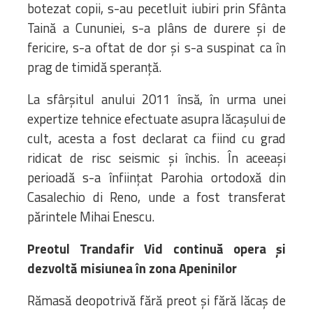
botezat copii, s-au pecetluit iubiri prin Sfânta
Taină a Cununiei, s-a plâns de durere şi de
fericire, s-a oftat de dor şi s-a suspinat ca în
prag de timidă speranţă.
La sfârşitul anului 2011 însă, în urma unei
expertize tehnice efectuate asupra lăcaşului de
cult, acesta a fost declarat ca fiind cu grad
ridicat de risc seismic şi închis. În aceeaşi
perioadă s-a înfiinţat Parohia ortodoxă din
Casalechio di Reno, unde a fost transferat
părintele Mihai Enescu.
Preotul Trandafir Vid continuă opera și
dezvoltă misiunea în zona Apeninilor
Rămasă deopotrivă fără preot şi fără lăcaş de