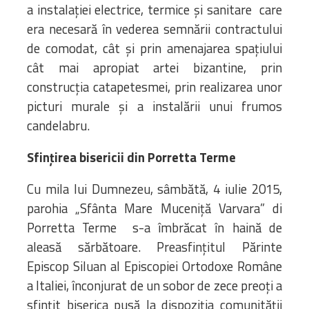
a instalației electrice, termice și sanitare care
era necesară în vederea semnării contractului
de comodat, cât și prin amenajarea spațiului
cât mai apropiat artei bizantine, prin
construcția catapetesmei, prin realizarea unor
picturi murale și a instalării unui frumos
candelabru.
Sfințirea bisericii din Porretta Terme
Cu mila lui Dumnezeu, sâmbătă, 4 iulie 2015,
parohia „Sfânta Mare Muceniță Varvara” di
Porretta Terme s-a îmbrăcat în haină de
aleasă sărbătoare. Preasfințitul Părinte
Episcop Siluan al Episcopiei Ortodoxe Române
a Italiei, înconjurat de un sobor de zece preoți a
sfințit biserica pusă la dispoziția comunității