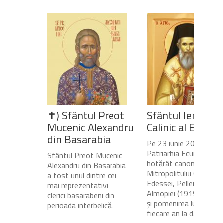
✝) Sfântul Preot
Sfântul Ierarh
Mucenic Alexandru
Calinic al Edesse
din Basarabia
Pe 23 iunie 2020,
Patriarhia Ecumenică a
Sfântul Preot Mucenic
hotărât canonizarea
Alexandru din Basarabia
Mitropolitului Calinic al
a fost unul dintre cei
Edessei, Pellei și
mai reprezentativi
Almopiei (1919-1984)
clerici basarabeni din
și pomenirea lui în
perioada interbelică.
fiecare an la data de...