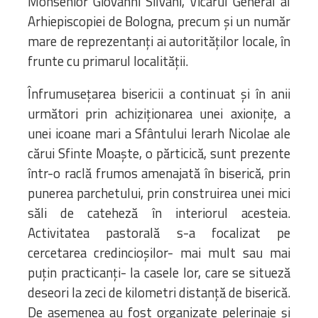
Monsenior Giovanni Silvani, Vicarul General al
Arhiepiscopiei de Bologna, precum și un număr
mare de reprezentanți ai autorităților locale, în
frunte cu primarul localității.
Înfrumusețarea bisericii a continuat și în anii
următori prin achiziționarea unei axionițe, a
unei icoane mari a Sfântului Ierarh Nicolae ale
cărui Sfinte Moaște, o părticică, sunt prezente
într-o raclă frumos amenajată în biserică, prin
punerea parchetului, prin construirea unei mici
săli de cateheză în interiorul acesteia.
Activitatea pastorală s-a focalizat pe
cercetarea credincioșilor- mai mult sau mai
puțin practicanți- la casele lor, care se situeză
deseori la zeci de kilometri distanță de biserică.
De asemenea au fost organizate pelerinaje și