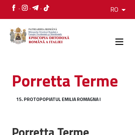
RO
HOME
Porretta Terme
ISTORIC
15. PROTOPOPIATUL EMILIA ROMAGNA I
IERARH
ORGANIZAREA
Porretta Terme
ORGANIZAREA
Structura