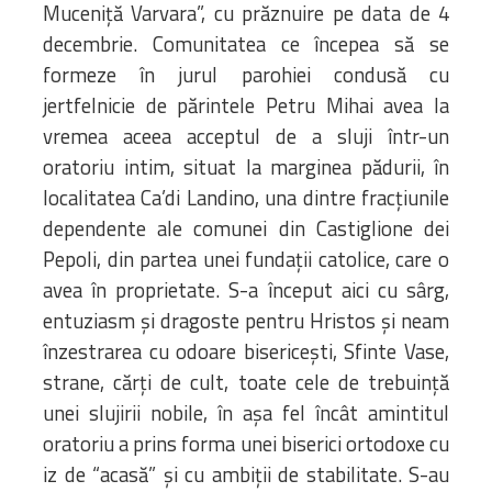
Muceniță Varvara”, cu prăznuire pe data de 4
decembrie. Comunitatea ce începea să se
formeze în jurul parohiei condusă cu
jertfelnicie de părintele Petru Mihai avea la
vremea aceea acceptul de a sluji într-un
oratoriu intim, situat la marginea pădurii, în
localitatea Ca’di Landino, una dintre fracţiunile
dependente ale comunei din Castiglione dei
Pepoli, din partea unei fundaţii catolice, care o
avea în proprietate. S-a început aici cu sârg,
entuziasm şi dragoste pentru Hristos şi neam
înzestrarea cu odoare bisericeşti, Sfinte Vase,
strane, cărţi de cult, toate cele de trebuinţă
unei slujirii nobile, în aşa fel încât amintitul
oratoriu a prins forma unei biserici ortodoxe cu
iz de “acasă” şi cu ambiţii de stabilitate. S-au