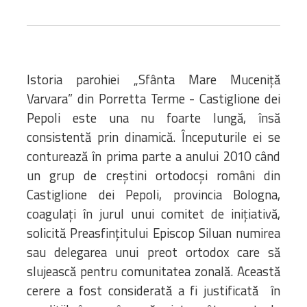
Bibliotecă
Resurse multimedia
Opinii ortodoxe
Din viața „familiei”
Istoria parohiei „Sfânta Mare Muceniţă
diecezei
Varvara” din Porretta Terme - Castiglione dei
CSDE
Pepoli este una nu foarte lungă, însă
Cuvântul Episcopului
Lectura Lunii
consistentă prin dinamică. Începuturile ei se
Prezentarea
conturează în prima parte a anului 2010 când
Parohiilor
un grup de creştini ortodocşi români din
Castiglione dei Pepoli, provincia Bologna,
coagulaţi în jurul unui comitet de iniţiativă,
CONTACT
solicită Preasfinţitului Episcop Siluan numirea
sau delegarea unui preot ortodox care să
slujească pentru comunitatea zonală. Această
cerere a fost considerată a fi justificată în