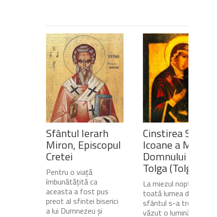
Sfântul Ierarh
Cinstirea Sfintei
Miron, Episcopul
Icoane a Maicii
Cretei
Domnului de pe
Tolga (Tolgska)
Pentru o viață
îmbunătățită ca
La miezul nopții, când
aceasta a fost pus
toată lumea dormea,
preot al sfintei biserici
sfântul s-a trezit și a
a lui Dumnezeu și
văzut o lumină care