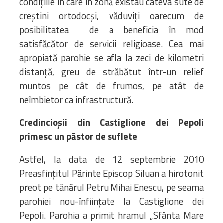
condiţiile în care în zonă existau câteva sute de
creştini ortodocşi, văduviţi oarecum de
posibilitatea de a beneficia în mod
satisfăcător de servicii religioase. Cea mai
apropiată parohie se afla la zeci de kilometri
distanţă, greu de străbătut într-un relief
muntos pe cât de frumos, pe atât de
neîmbietor ca infrastructură.
Credincioșii din Castiglione dei Pepoli
primesc un păstor de suflete
Astfel, la data de 12 septembrie 2010
Preasfinţitul Părinte Episcop Siluan a hirotonit
preot pe tânărul Petru Mihai Enescu, pe seama
parohiei nou-înfiinţate la Castiglione dei
Pepoli. Parohia a primit hramul „Sfânta Mare