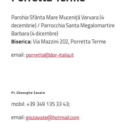
Administrativă
Protopopiate
Parohia Sfânta Mare Muceniță Varvara (4
Mănăstiri,
decembrie) / Parrocchia Santa Megalomartire
biserici și
Barbara (4 dicembre)
monumente
Biserica:
Via Mazzini 202, Porretta Terme
Diaconii
Centre și
email:
porretta@dor-italia.it
Asociații
Cimitire
Parohii
RESURSE
Pr. Gheorghe Zavate
RESURSE
Apostolia Italia
mobil: +39 349 135 33 43;
Comunicate de presă
Statutele și legile
email:
giozavate@hotmail.com
Scrisori pastorale