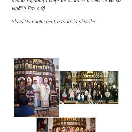
având făgăduița vieții de acum și a celei ce va să
vină” (I Tim. 4.8)
Slavă Domnului pentru toate împlinirile!