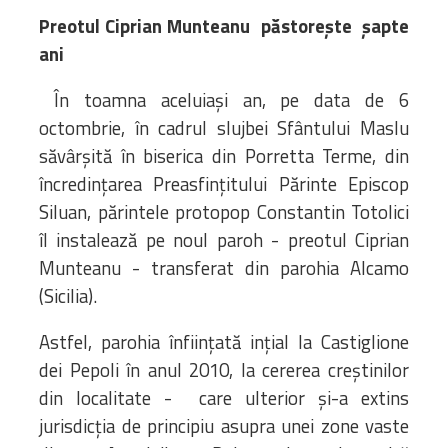
Preotul Ciprian Munteanu păstorește șapte
ani
În toamna aceluiași an, pe data de 6
octombrie, în cadrul slujbei Sfântului Maslu
săvârșită în biserica din Porretta Terme, din
încredințarea Preasfințitului Părinte Episcop
Siluan, părintele protopop Constantin Totolici
îl instalează pe noul paroh - preotul Ciprian
Munteanu - transferat din parohia Alcamo
(Sicilia).
Astfel, parohia înfiinţată ințial la Castiglione
dei Pepoli în anul 2010, la cererea creştinilor
din localitate - care ulterior și-a extins
jurisdicţia de principiu asupra unei zone vaste