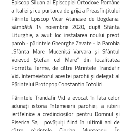
Episcop Siluan al Episcopiei Ortodoxe Române
a Italiei și cu purtarea de grijă a Preasfințitului
Părinte Episcop Vicar Atanasie de Bogdania,
sâmbătă 14 noiembrie 2020, după Sfânta
Liturghie, a avut loc instalarea noului preot
paroh - părintele Gheorghe Zavate - la Parohia
„Sfânta Mare Muceniță Varvara și Sfântul
Voievod Ștefan cel Mare” din localitatea
Porretta Terme, de către Părintele Trandafir
Vid, întemeietorul acestei parohii și delegat al
Părintelui Protopop Constantin Totolici.
Părintele Trandafir Vid a evocat în fața celor
adunați istoria întemeierii parohiei, a iubirii
jertfelnice a credincioșilor pentru Domnul și
Biserica Sa, povățuiți fiind în ultimii ani de
către părintele Ciprian Munteanu. În