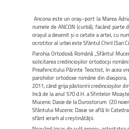
Ancona este un oraş–port la Marea Adriatic
numele de ANCON (curbă), facând parte din 
oraşul a devenit şi o cetate a artei, cu n
ocrotitor al urbei este Sfântul Chiril (San C
Parohia Ortodoxă Română „Sfântul Mucenic
solicitarea credincioşilor ortodocşi român
Preafericitului Părinte Teoctist, în acea 
parohiilor ortodoxe române din diaspora, 
2011, când grija păstoririi credincioşilor d
încă de la anul 570 d.H. a Sfintelor Moaşt
Mucenic Dasie de la Durostorum (20 noiemb
Sfântului Mucenic Dasie se află în Catedra
sfânt ierarh al creştinătăţii.
Neavând locaş de cult propiu, activitatea 