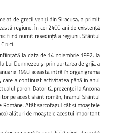
iat de grecii veniţi din Siracusa, a primit
astă regiune. În cei 2400 ani de existenţă
 fiind numit resedinţă a regiunii. Sfântul
 Cruci.
fiinţată la data de 14 noiembrie 1992, la
la Lui Dumnezeu şi prin purtarea de grijă a
 ianuarie 1993 aceasta intră în organigrama
 care a continuat activitatea până în anul
 actualul paroh. Datorită prezenţei la Ancona
otitor pe acest sfânt român, hramul Sfântul
xe Române. Atât sarcofagul cât şi moaştele
aco) alături de moaştele acestui important
in Ancona pană în anul 2007 când, datorită