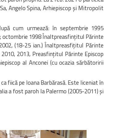
Sa, Angelo Spina, Arhiepiscop şi Mitropolit
 după cum urmează: în septembrie 1995
ă; octombrie 1998 Înaltpreasfinţitul Părinte
002, (18-25 ian.) Înaltpreasfiţitul Părinte
 2010, 2013, Preasfinţitul Părinte Episcop
episcop al Anconei (cu ocazia sărbătoririi
a fiică pe Ioana Barbărasă. Este liceniat în
talia a fost paroh la Palermo (2005-2011) şi