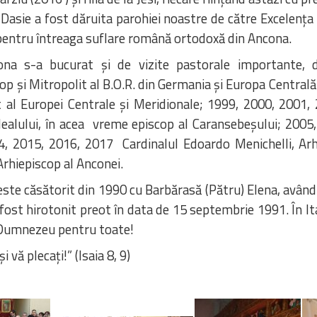
Dasie a fost dăruita parohiei noastre de către Excelenţa 
pentru întreaga suflare română ortodoxă din Ancona.
na s-a bucurat şi de vizite pastorale importante,
cop şi Mitropolit al B.O.R. din Germania şi Europa Central
it al Europei Centrale şi Meridionale; 1999, 2000, 2001, 2
dealului, în acea vreme episcop al Caransebeşului; 2005,
14, 2015, 2016, 2017 Cardinalul Edoardo Menichelli, Arhi
rhiepiscop al Anconei.
este căsătorit din 1990 cu Barbărasă (Pătru) Elena, având c
 fost hirotonit preot în data de 15 septembrie 1991. În I
i Dumnezeu pentru toate!
vă plecați!” (Isaia 8, 9)