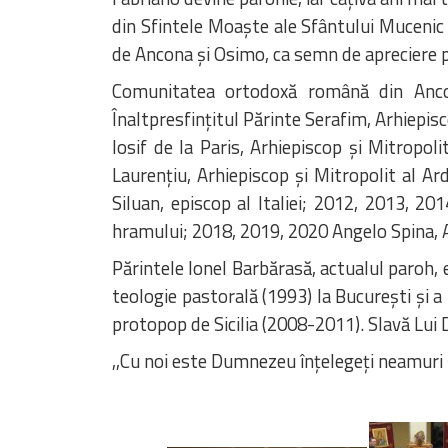
din Sfintele Moaște ale Sfântului Mucenic 
de Ancona şi Osimo, ca semn de apreciere 
Comunitatea ortodoxă română din Anco
Înaltpresfinţitul Părinte Serafim, Arhiepis
Iosif de la Paris, Arhiepiscop şi Mitropol
Laurenţiu, Arhiepiscop şi Mitropolit al Ar
Siluan, episcop al Italiei; 2012, 2013, 20
hramului; 2018, 2019, 2020 Angelo Spina, A
Părintele Ionel Barbărasă, actualul paroh, 
teologie pastorală (1993) la București și a
protopop de Sicilia (2008-2011). Slavă Lu
,,Cu noi este Dumnezeu înţelegeţi neamuri şi 