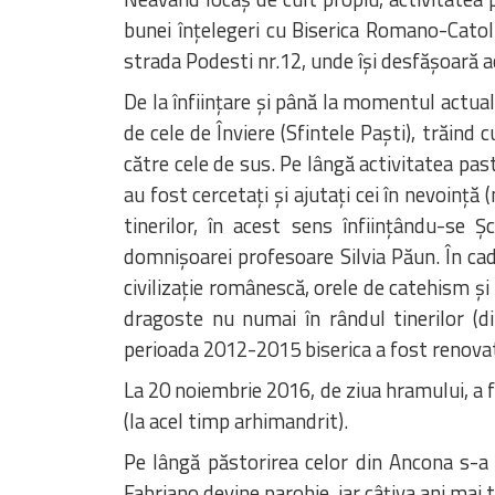
bunei înţelegeri cu Biserica Romano-Catol
strada Podesti nr.12, unde îşi desfăşoară ac
De la înfiinţare şi până la momentul actual,
de cele de Înviere (Sfintele Paşti), trăin
către cele de sus. Pe lângă activitatea past
au fost cercetaţi şi ajutaţi cei în nevoinţă
tinerilor, în acest sens înfiinţându-se 
domnişoarei profesoare Silvia Păun. În cadr
civilizaţie românescă, orele de catehism şi
dragoste nu numai în rândul tinerilor (dir
perioada 2012-2015 biserica a fost renovată
La 20 noiembrie 2016, de ziua hramului, a fo
(la acel timp arhimandrit).
Pe lângă păstorirea celor din Ancona s-a p
Fabriano devine parohie, iar câţiva ani mai tâ