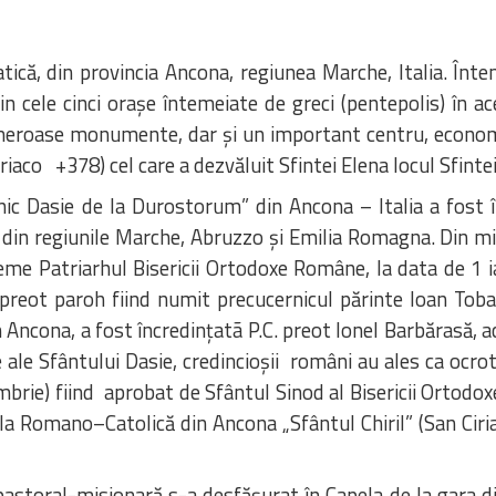
ă, din provincia Ancona, regiunea Marche, Italia. Înteme
cele cinci oraşe întemeiate de greci (pentepolis) în ace
umeroase monumente, dar şi un important centru, economic
iriaco +378) cel care a dezvăluit Sfintei Elena locul Sfintei
 Dasie de la Durostorum” din Ancona – Italia a fost în
i din regiunile Marche, Abruzzo şi Emilia Romagna. Din mi
vreme Patriarhul Bisericii Ortodoxe Române, la data de 1
preot paroh fiind numit precucernicul părinte Ioan Toba,
in Ancona, a fost încredinţatã P.C. preot Ionel Barbărasă,
e ale Sfântului Dasie, credincioşii români au ales ca ocr
rie) fiind aprobat de Sfântul Sinod al Bisericii Ortodo
la Romano–Catolică din Ancona „Sfântul Chiril” (San Ciri
pastoral-misionară s-a desfăşurat în Capela de la gara d