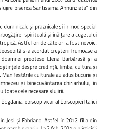
lujire biserica Santissima Annunziata” din
le duminicale şi praznicale şi în mod special
bogăţire spirituală şi înălţare a cugetului
ropică. Astfel ori de câte ori a fost nevoie,
jă deosebită s-a acordat creşterii frumoase a
rea doamnei preotese Elena Barbărasă şi a
oştinţele despre credinţă, limba, cultura și
. Manifestările culturale au adus bucurie şi
Dumnezeu şi binecuvântarea chiriarhului, în
 toate cele necesare slujirii.
Bogdania, episcop vicar al Episcopiei Italiei
 Jesi şi Fabriano. Astfel în 2012 filia din
preot paroh propriu. La 2 feb. 2021 o părticică