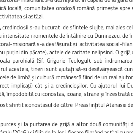
ică locală, comunitatea orodoxă română primeşte spre s
tivitatea şi astăzi.
 credincioşii s-au bucurat de sfintele slujbe, mai ales ce
d cu intensitate momentele de întâlnire cu Dumnezeu, de îm
oral-misionară s-a desfăşurat şi activitatea social-filant
 (nu puţini din păcate), actele de caritate nelipsind. O gri
Şcoala parohială (Sf. Grigorie Teologul), sub îndruma
ul acesteia, tinerii sunt ajutaţi să-şi desăvârşească cun
 cele de limbă şi cultură românescă fiind de un real ajutor
ect implicaţi) cât şi a credincioşilor. Cu ajutorul lui 
, împodobită cu iconostas, icoane, strane şi înzestrată cu
st sfinţit iconostasul de către Preasfințitul Atanasie de 
urces şi la purtarea de grijă a altor două comunități din
rziu (2016 ) şi filia de la Jesi, fiecare fiinţând astăzi cu 