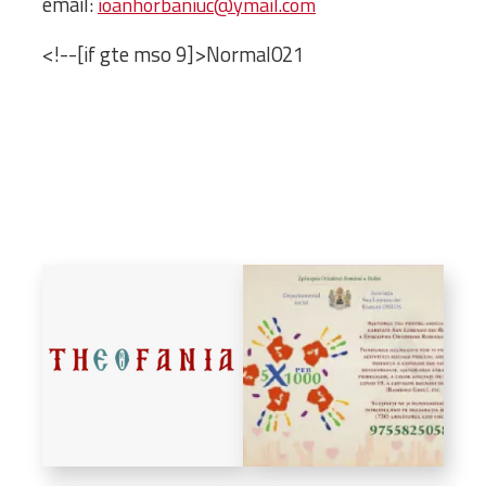
email:
ioanhorbaniuc@ymail.com
Bibliotecă
Resurse multimedia
<!--[if gte mso 9]>Normal021
Opinii ortodoxe
Din viața „familiei”
diecezei
CSDE
Cuvântul Episcopului
Lectura Lunii
Prezentarea
Parohiilor
CONTACT