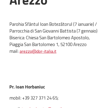
Administrativă
Protopopiate
Mănăstiri,
Parohia Sfântul Ioan Botezătorul (7 ianuarie) /
biserici și
Parrocchia di San Giovanni Battista (7 gennaio)
monumente
Biserica: Chiesa San Bartolomeo Apostolo,
Diaconii
Centre și
Piaggia San Bartolomeo 1, 52100 Arezzo
Asociații
mail:
arezzo@dor-italia.it
Cimitire
Parohii
RESURSE
RESURSE
Apostolia Italia
Pr. Ioan Horbaniuc
Comunicate de presă
Statutele și legile
mobil: +39 327 371 24 65;
Scrisori pastorale