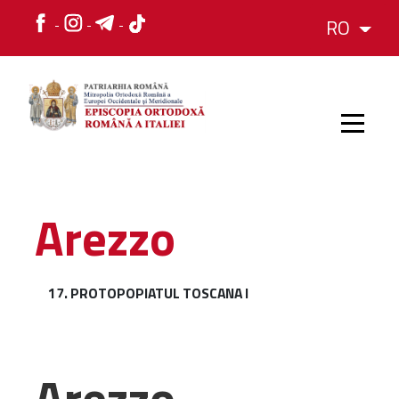
RO
HOME
Arezzo
ISTORIC
17. PROTOPOPIATUL TOSCANA I
IERARH
ORGANIZAREA
Arezzo
ORGANIZAREA
Structura