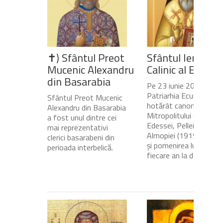
✝) Sfântul Preot
Sfântul Ierarh
Mucenic Alexandru
Calinic al Edesse
din Basarabia
Pe 23 iunie 2020,
Patriarhia Ecumenică a
Sfântul Preot Mucenic
hotărât canonizarea
Alexandru din Basarabia
Mitropolitului Calinic al
a fost unul dintre cei
Edessei, Pellei și
mai reprezentativi
Almopiei (1919-1984)
clerici basarabeni din
și pomenirea lui în
perioada interbelică.
fiecare an la data de...