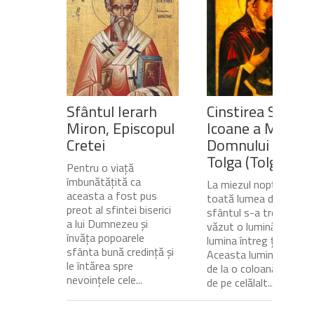
Sfântul Ierarh
Cinstirea Sfintei
Miron, Episcopul
Icoane a Maicii
Cretei
Domnului de pe
Tolga (Tolgska)
Pentru o viață
îmbunătățită ca
La miezul nopții, când
aceasta a fost pus
toată lumea dormea,
preot al sfintei biserici
sfântul s-a trezit și a
a lui Dumnezeu și
văzut o lumină care
învăța popoarele
lumina întreg ținutul.
sfânta bună credință și
Aceasta lumină venea
le întărea spre
de la o coloană de foc
nevoințele cele...
de pe celălalt...