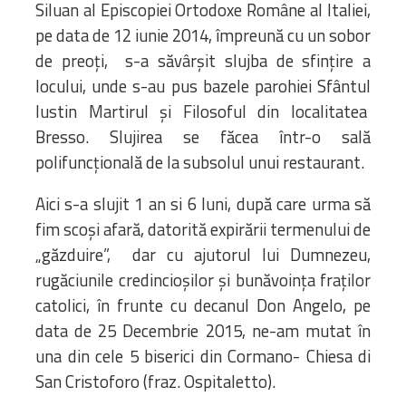
Siluan al Episcopiei Ortodoxe Române al Italiei,
pe data de 12 iunie 2014, împreună cu un sobor
de preoți, s-a săvârșit slujba de sfințire a
locului, unde s-au pus bazele parohiei Sfântul
Iustin Martirul și Filosoful din localitatea
Bresso. Slujirea se făcea într-o sală
polifuncţională de la subsolul unui restaurant.
Aici s-a slujit 1 an si 6 luni, după care urma să
fim scoşi afară, datorită expirării termenului de
„găzduire”, dar cu ajutorul lui Dumnezeu,
rugăciunile credincioşilor şi bunăvoinţa fraţilor
catolici, în frunte cu decanul Don Angelo, pe
data de 25 Decembrie 2015, ne-am mutat în
una din cele 5 biserici din Cormano- Chiesa di
San Cristoforo (fraz. Ospitaletto).