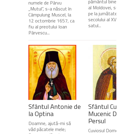
pământul binecuvânta
numele de Pârvu
al Moldovei, s-a născu
„Mutul”, s-a născut în
pe la jumătatea
Câmpulung Muscel, la
secolului al XVII-lea, în
12 octombrie 1657, ca
satul...
fiu al preotului Ioan
Pârvescu...
Sfântul Antonie de
Sfântul Cuvios
la Optina
Mucenic Dometi
Persul
Doamne, ajută-mi să
văd păcatele mele;
Cuviosul Dometie