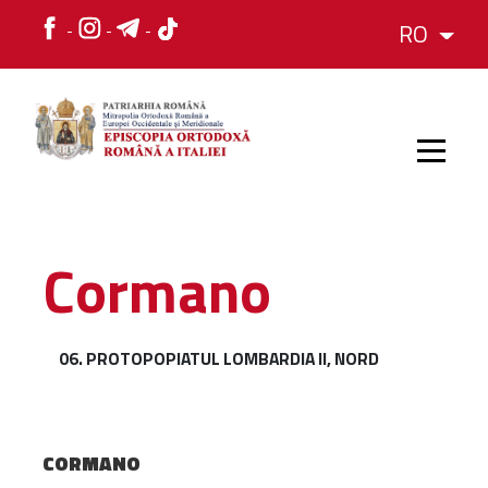
RO
HOME
Cormano
ISTORIC
06. PROTOPOPIATUL LOMBARDIA II, NORD
IERARH
ORGANIZAREA
CORMANO
ORGANIZAREA
Structura