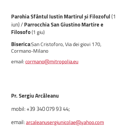
Administrativă
Protopopiate
Parohia Sfântul Iustin Martirul și Filozoful
(1
Mănăstiri,
iun) /
Parrocchia San Giustino Martire e
biserici și
Filosofo
(1 giu)
monumente
Biserica
:San Cristoforo,
Via dei giovi 170,
Diaconii
Cormano-Milano
Centre și
Asociații
email:
cormano@mitropolia.eu
Cimitire
Parohii
RESURSE
Pr. Sergiu Arcăleanu
RESURSE
Apostolia Italia
Comunicate de presă
mobil: +39 340 079 93 44;
Statutele și legile
email:
arcaleanusergiunicolae@yahoo.com
Scrisori pastorale