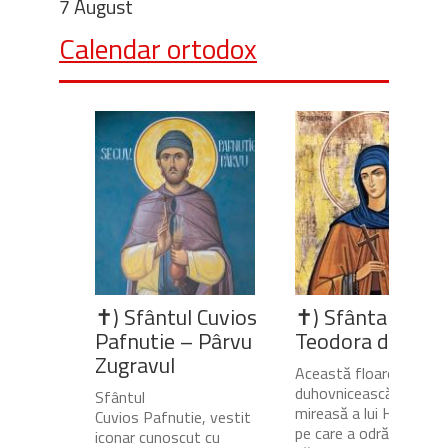
7 August
Calendar ortodox
✝) Sfântul Cuvios
✝) Sfânta Cuvio
Pafnutie – Pârvu
Teodora de la Si
Zugravul
Această floare
duhovnicească și
Sfântul
mireasă a lui Hristos,
Cuvios Pafnutie, vestit
pe care a odrăslit-o
iconar cunoscut cu