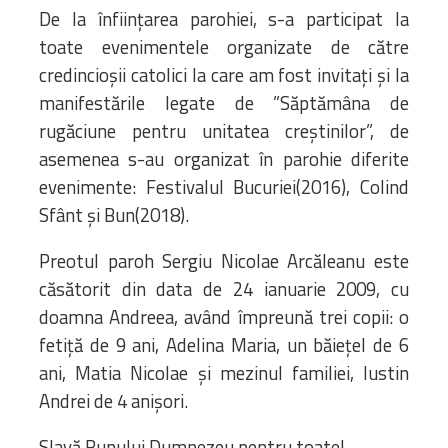
De la înființarea parohiei, s-a participat la
toate evenimentele organizate de către
credincioșii catolici la care am fost invitați și la
manifestările legate de ”Săptămâna de
rugăciune pentru unitatea creștinilor”, de
asemenea s-au organizat în parohie diferite
evenimente: Festivalul Bucuriei(2016), Colind
Sfânt şi Bun(2018).
Preotul paroh Sergiu Nicolae Arcăleanu este
căsătorit din data de 24 ianuarie 2009, cu
doamna Andreea, având împreună trei copii: o
fetiță de 9 ani, Adelina Maria, un băiețel de 6
ani, Matia Nicolae şi mezinul familiei, Iustin
Andrei de 4 anişori.
Slavă Bunului Dumnezeu pentru toate!