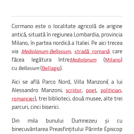
Bibliotecă
Resurse multimedia
Opinii ortodoxe
Cormano este o localitate agricolă de arigine
Din viața „familiei”
antică, situată în regiunea Lombardia, provincia
diecezei
Milano, în partea nordică a Italiei. Pe aici trecea
CSDE
via
,
care
Mediolanum-Bellasium
Cuvântul Episcopului
stradă romană
făcea legătura între
Lectura Lunii
(
)
Mediolanum
Milano
Prezentarea
cu
(
).
Bellasium
Bellagio
Parohiilor
Aici se află Parco Nord, Villa Manzoni( a lui
Alessandro Manzoni,
,
,
,
scriitor
poet
politician
), trei biblioteci, două musee, alte trei
romancier
CONTACT
parcuri, cinci biserici.
Din mila bunului Dumnezeu și cu
binecuvântarea Preasfințitului Părinte Episcop