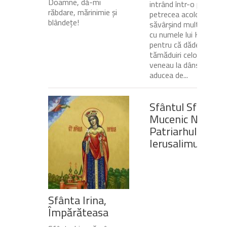
Doamne, dă-mi
intrând într-o peșteră,
răbdare, mărinimie şi
petrecea acolo
blândeţe!
săvârșind multe minuni
cu numele lui Hristos,
pentru că dădea
tămăduiri celor ce
veneau la dânsul și îi
aducea de...
Sfântul Sfinţit
Mucenic Narcis,
Patriarhul
Ierusalimului
Sfânta Irina,
Împărăteasa