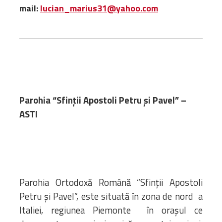
Bibliotecă
mail:
lucian_marius31@yahoo.com
Resurse multimedia
Opinii ortodoxe
Din viața „familiei”
diecezei
CSDE
Cuvântul Episcopului
Lectura Lunii
Parohia “Sfinții Apostoli Petru și Pavel” –
Prezentarea
ASTI
Parohiilor
CONTACT
Parohia Ortodoxă Română “Sfinții Apostoli
Petru și Pavel”, este situată în zona de nord a
Italiei, regiunea Piemonte în orașul ce