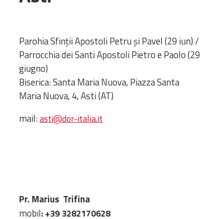
Administrativă
Protopopiate
Mănăstiri,
Parohia Sfinţii Apostoli Petru şi Pavel (29 iun) /
biserici și
Parrocchia dei Santi Apostoli Pietro e Paolo (29
monumente
giugno)
Diaconii
Biserica: Santa Maria Nuova, Piazza Santa
Centre și
Maria Nuova, 4, Asti (AT)
Asociații
Cimitire
mail:
asti@dor-italia.it
Parohii
RESURSE
RESURSE
Apostolia Italia
Comunicate de presă
Statutele și legile
Pr. Marius Trifina
Scrisori pastorale
mobil
: +39 3282170628