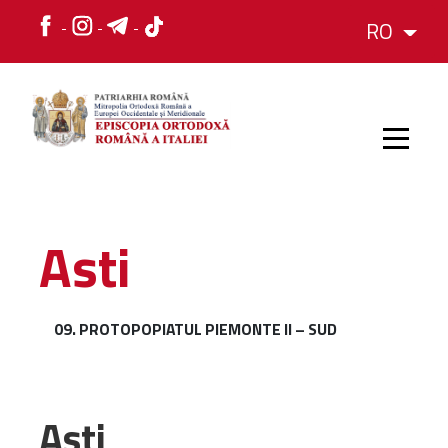
RO
HOME
Asti
ISTORIC
09. PROTOPOPIATUL PIEMONTE II – SUD
IERARH
ORGANIZAREA
Asti
ORGANIZAREA
Structura