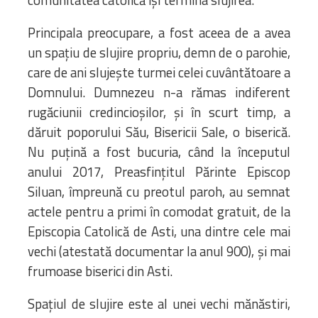
comunitatea catolică își termina slujirea.
Principala preocupare, a fost aceea de a avea
un spațiu de slujire propriu, demn de o parohie,
care de ani slujește turmei celei cuvântătoare a
Domnului. Dumnezeu n-a rămas indiferent
rugăciunii credincioșilor, și în scurt timp, a
dăruit poporului Său, Bisericii Sale, o biserică.
Nu puțină a fost bucuria, când la începutul
anului 2017, Preasfințitul Părinte Episcop
Siluan, împreună cu preotul paroh, au semnat
actele pentru a primi în comodat gratuit, de la
Episcopia Catolică de Asti, una dintre cele mai
vechi (atestată documentar la anul 900), și mai
frumoase biserici din Asti.
Spațiul de slujire este al unei vechi mănăstiri,