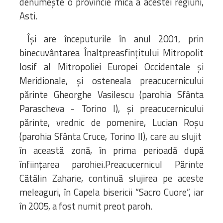
denumește o provincie mică a acestei regiuni,
Asti.
Își are începuturile în anul 2001, prin
binecuvântarea Înaltpreasfințitului Mitropolit
Iosif al Mitropoliei Europei Occidentale și
Meridionale, și osteneala preacucernicului
părinte Gheorghe Vasilescu (parohia Sfânta
Parascheva - Torino I), și preacucernicului
părinte, vrednic de pomenire, Lucian Roșu
(parohia Sfânta Cruce, Torino II), care au slujit
în această zonă, în prima perioadă după
înființarea parohiei.Preacucernicul Părinte
Cătălin Zaharie, continuă slujirea pe aceste
meleaguri, în Capela bisericii “Sacro Cuore”, iar
în 2005, a fost numit preot paroh.