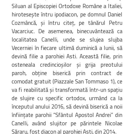
Siluan al Episcopiei Ortodoxe Române a Italiei,
hirotesește întru ipodiacon, pe domnul Daniel
Cozmâncă, și întru citeț, pe tânărul Petru
Vacarciuc. De asemenea, binecuvântează ca
localitatea Canelli, unde se slujea slujba
Vecerniei în fiecare ultimă duminică a lunii, să
devină filie a parohiei Asti. Această filie, prin
osteneala credincioșilor și grija preotului
paroh, obține biserică prin contract de
comodat gratuit (Piazzale San Tommaso 1), ce
va fi reabilitată și transformată într-un spațiu
de slujire cu specific ortodox, urmând ca la
începutul anului 2016, să devină biserică a noii
înființate parohii “Sfântul Apostol Andrei” din
Canelli, având slujitor pe părintele Nicolae
Săraru, fost diacon al parohiei Asti, din 2014.