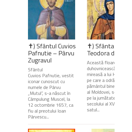
✝) Sfântul Cuvios
✝) Sfânta Cuvio
Pafnutie – Pârvu
Teodora de la Si
Zugravul
Această floare
duhovnicească și
Sfântul
mireasă a lui Hristos,
Cuvios Pafnutie, vestit
pe care a odrăslit-o
iconar cunoscut cu
pământul binecuvânta
numele de Pârvu
al Moldovei, s-a născu
„Mutul”, s-a născut în
pe la jumătatea
Câmpulung Muscel, la
secolului al XVII-lea, în
12 octombrie 1657, ca
satul...
fiu al preotului Ioan
Pârvescu...