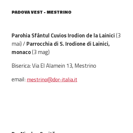
Administrativă
PADOVA VEST - MESTRINO
Protopopiate
Mănăstiri,
biserici și
Parohia Sfântul Cuvios Irodion de la Lainici
(3
monumente
mai) /
Parrocchia di S. Irodione di Lainici,
Diaconii
monaco
(3 mag)
Centre și
Asociații
Biserica: Via El Alamein 13, Mestrino
Cimitire
Parohii
email:
mestrino@dor-italia.it
RESURSE
RESURSE
Apostolia Italia
Comunicate de presă
Statutele și legile
Scrisori pastorale