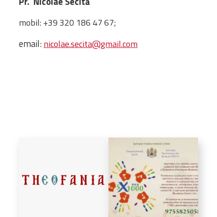
Pr. Nicolae Secită
Bibliotecă
Resurse multimedia
mobil: +39 320 186 47 67;
Opinii ortodoxe
email:
nicolae.secita@gmail.com
Din viața „familiei”
diecezei
CSDE
Cuvântul Episcopului
Lectura Lunii
Prezentarea
Parohiilor
CONTACT