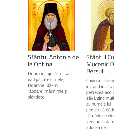
Sfântul Antonie de
Sfântul Cuvios
la Optina
Mucenic Dometi
Persul
Doamne, ajută-mi să
văd păcatele mele;
Cuviosul Dometie
Doamne, dă-mi
intrând într-o peșteră,
răbdare, mărinimie şi
petrecea acolo
blândeţe!
săvârșind multe minuni
cu numele lui Hristos,
pentru că dădea
tămăduiri celor ce
veneau la dânsul și îi
aducea de...