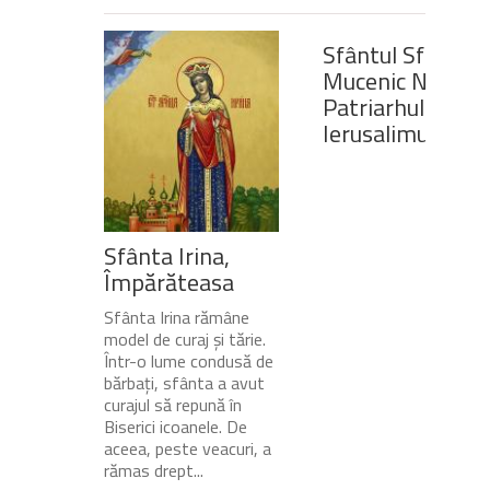
Sfântul Sfinţit
Mucenic Narcis,
Patriarhul
Ierusalimului
Sfânta Irina,
Împărăteasa
Sfânta Irina rămâne
model de curaj și tărie.
Într-o lume condusă de
bărbați, sfânta a avut
curajul să repună în
Biserici icoanele. De
aceea, peste veacuri, a
rămas drept...