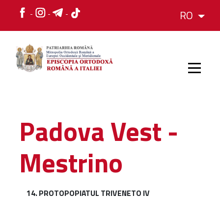
RO
HOME
Padova Vest -
ISTORIC
Mestrino
IERARH
14. PROTOPOPIATUL TRIVENETO IV
ORGANIZAREA
ORGANIZAREA
Structura