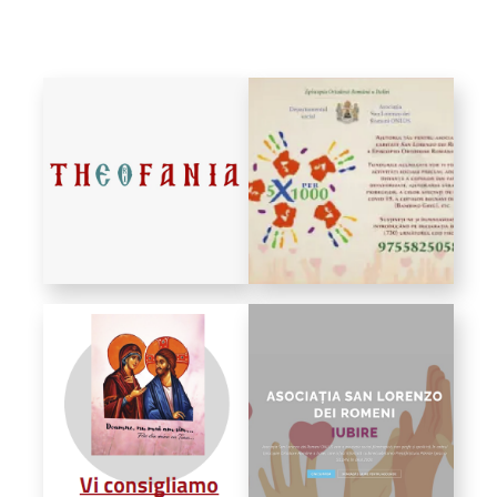
Bibliotecă
Resurse multimedia
Opinii ortodoxe
Din viața „familiei”
diecezei
CSDE
Cuvântul Episcopului
Lectura Lunii
Prezentarea
Parohiilor
CONTACT