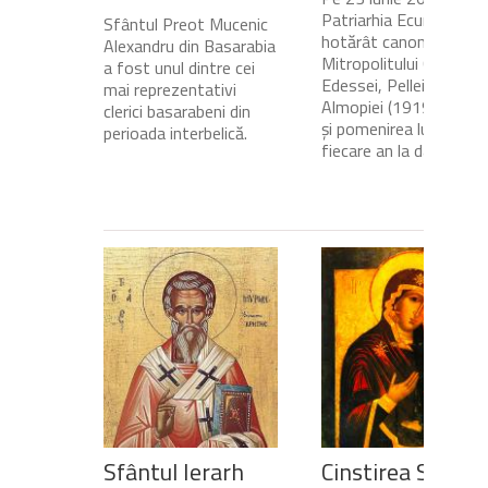
Patriarhia Ecumenică a
Sfântul Preot Mucenic
hotărât canonizarea
Alexandru din Basarabia
Mitropolitului Calinic al
a fost unul dintre cei
Edessei, Pellei și
mai reprezentativi
Almopiei (1919-1984)
clerici basarabeni din
și pomenirea lui în
perioada interbelică.
fiecare an la data de...
Sfântul Ierarh
Cinstirea Sfintei