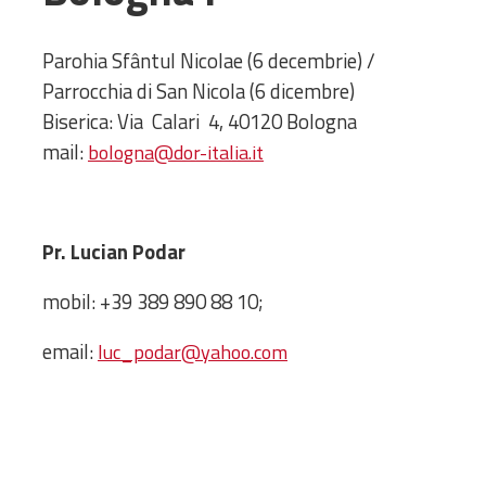
Administrativă
Protopopiate
Parohia Sfântul Nicolae (6 decembrie) /
Mănăstiri,
Parrocchia di San Nicola (6 dicembre)
biserici și
Biserica: Via Calari 4, 40120 Bologna
monumente
mail:
bologna@dor-italia.it
Diaconii
Centre și
Asociații
Pr. Lucian Podar
Cimitire
Parohii
mobil: +39 389 890 88 10;
RESURSE
email:
luc_podar@yahoo.com
RESURSE
Apostolia Italia
Comunicate de presă
Statutele și legile
Scrisori pastorale