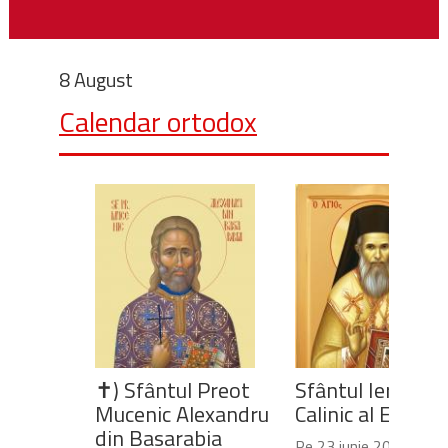
8 August
Calendar ortodox
✝) Sfântul Preot
Sfântul Ierarh
Mucenic Alexandru
Calinic al Edesse
din Basarabia
Pe 23 iunie 2020,