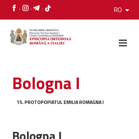
RO
HOME
Bologna I
ISTORIC
15. PROTOPOPIATUL EMILIA ROMAGNA I
IERARH
ORGANIZAREA
Bologna I
ORGANIZAREA
Structura