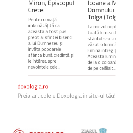
Miron, Episcopul
Icoane a Maicii
Cretei
Domnului de pe
Tolga (Tolgska)
Pentru o viață
îmbunătățită ca
La miezul nopții, când
aceasta a fost pus
toată lumea dormea,
preot al sfintei biserici
sfântul s-a trezit și a
a lui Dumnezeu și
văzut o lumină care
învăța popoarele
lumina întreg ținutul.
sfânta bună credință și
Aceasta lumină venea
le întărea spre
de la o coloană de foc
nevoințele cele...
de pe celălalt...
doxologia.ro
Preia articolele Doxologia în site-ul tău!