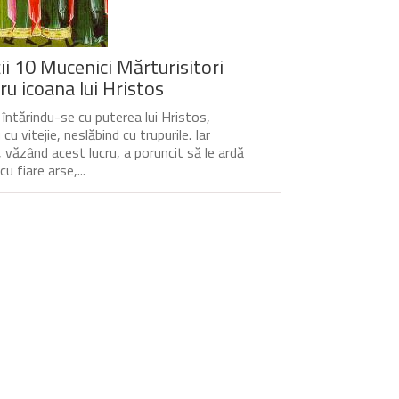
ții 10 Mucenici Mărturisitori
ru icoana lui Hristos
, întărindu-se cu puterea lui Hristos,
cu vitejie, neslăbind cu trupurile. Iar
l, văzând acest lucru, a poruncit să le ardă
cu fiare arse,...