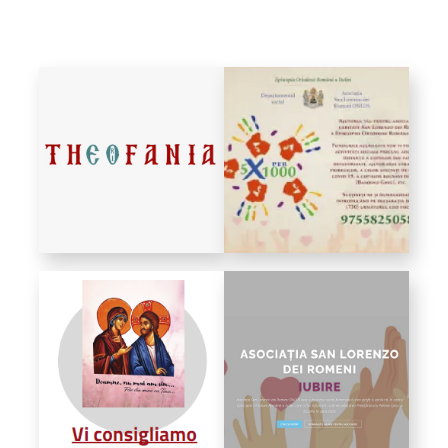
Bibliotecă
Resurse multimedia
Opinii ortodoxe
Din viața „familiei”
diecezei
CSDE
Cuvântul Episcopului
Lectura Lunii
Prezentarea
Parohiilor
CONTACT