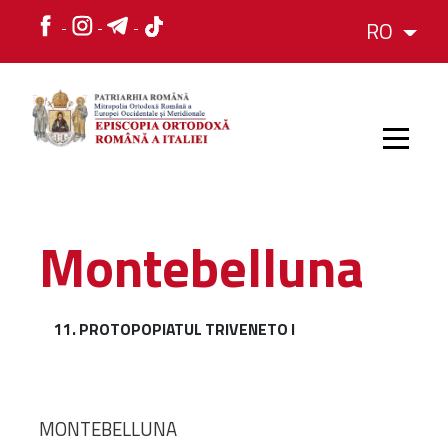
RO
HOME
Montebelluna
ISTORIC
11. PROTOPOPIATUL TRIVENETO I
IERARH
ORGANIZAREA
MONTEBELLUNA
ORGANIZAREA
Structura