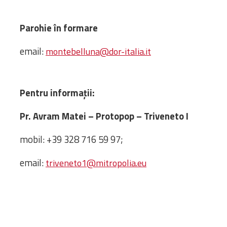
Administrativă
Protopopiate
Parohie în formare
Mănăstiri,
email:
montebelluna@dor-italia.it
biserici și
monumente
Diaconii
Pentru informații:
Centre și
Asociații
Pr. Avram Matei – Protopop – Triveneto I
Cimitire
Parohii
mobil: +39 328 716 59 97;
email:
triveneto1@mitropolia.eu
RESURSE
RESURSE
Apostolia Italia
Comunicate de presă
Statutele și legile
Scrisori pastorale