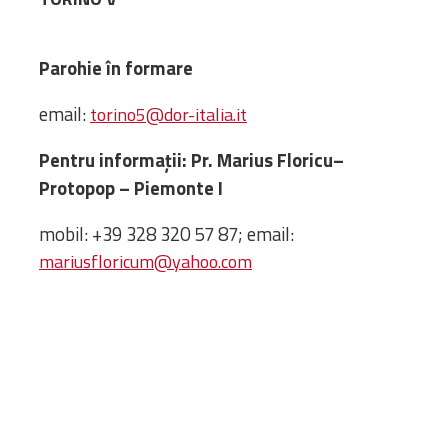
Administrativă
Protopopiate
Parohie în formare
Mănăstiri,
biserici și
email:
torino5@dor-italia.it
monumente
Diaconii
Pentru informații: Pr. Marius Floricu
–
Centre și
Protopop – Piemonte I
Asociații
mobil: +39 328 320 57 87; email:
Cimitire
mariusfloricum@yahoo.com
Parohii
RESURSE
RESURSE
Apostolia Italia
Comunicate de presă
Statutele și legile
Scrisori pastorale