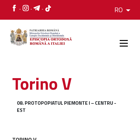
RO
HOME
Torino V
ISTORIC
08. PROTOPOPIATUL PIEMONTE I – CENTRU -
EST
IERARH
ORGANIZAREA
ORGANIZAREA
Structura
TORINO V