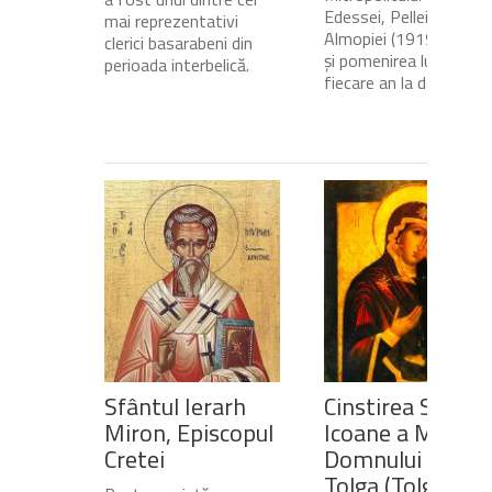
Edessei, Pellei și
mai reprezentativi
Almopiei (1919-1984)
clerici basarabeni din
și pomenirea lui în
perioada interbelică.
fiecare an la data de...
Sfântul Ierarh
Cinstirea Sfintei
Miron, Episcopul
Icoane a Maicii
Cretei
Domnului de pe
Tolga (Tolgska)