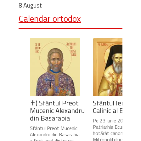
8 August
Calendar ortodox
✝) Sfântul Preot
Sfântul Ierarh
Mucenic Alexandru
Calinic al Edesse
din Basarabia
Pe 23 iunie 2020,
Patriarhia Ecumenică a
Sfântul Preot Mucenic
hotărât canonizarea
Alexandru din Basarabia
Mitropolitului Calinic al
a fost unul dintre cei