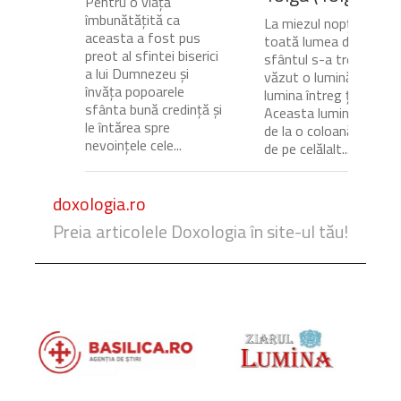
Pentru o viață
îmbunătățită ca
La miezul nopții, când
aceasta a fost pus
toată lumea dormea,
preot al sfintei biserici
sfântul s-a trezit și a
a lui Dumnezeu și
văzut o lumină care
învăța popoarele
lumina întreg ținutul.
sfânta bună credință și
Aceasta lumină venea
le întărea spre
de la o coloană de foc
nevoințele cele...
de pe celălalt...
doxologia.ro
Preia articolele Doxologia în site-ul tău!