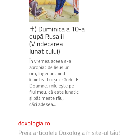
✝) Duminica a 10-a
după Rusalii
(Vindecarea
lunaticului)
În vremea aceea s-a
apropiat de Iisus un
om, îngenunchind
înaintea Lui și zicându-I:
Doamne, miluiește pe
fiul meu, că este lunatic
și pătimește rău,
căci adesea...
doxologia.ro
Preia articolele Doxologia în site-ul tău!