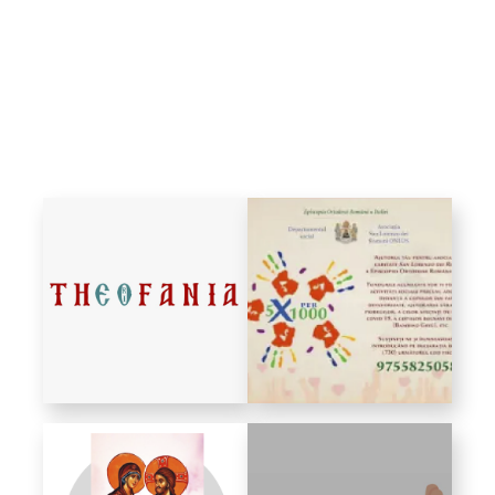
Bibliotecă
Resurse multimedia
Opinii ortodoxe
Din viața „familiei”
diecezei
CSDE
Cuvântul Episcopului
Lectura Lunii
Prezentarea
Parohiilor
CONTACT