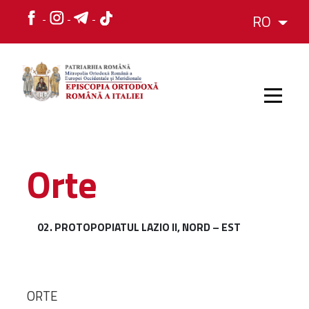
RO
HOME
Orte
ISTORIC
02. PROTOPOPIATUL LAZIO II, NORD – EST
IERARH
ORGANIZAREA
ORTE
ORGANIZAREA
Structura