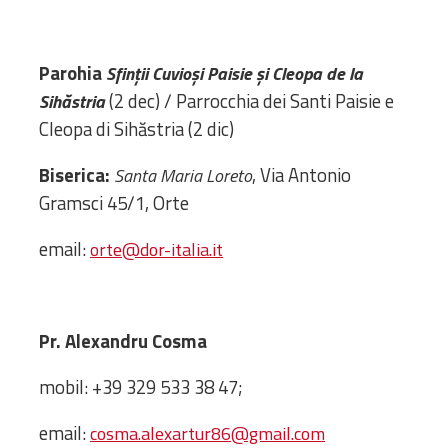
Administrativă
Protopopiate
Parohia
Sfinții Cuvioși Paisie și Cleopa de la
Mănăstiri,
(2 dec) / Parrocchia dei Santi Paisie e
Sihăstria
biserici și
Cleopa di Sihăstria (2 dic)
monumente
Diaconii
Biserica:
, Via Antonio
Santa Maria Loreto
Centre și
Gramsci 45/1, Orte
Asociații
Cimitire
email:
orte@dor-italia.it
Parohii
RESURSE
Pr. Alexandru Cosma
RESURSE
Apostolia Italia
Comunicate de presă
mobil: +39 329 533 38 47;
Statutele și legile
Scrisori pastorale
email:
cosma.alexartur86@gmail.com