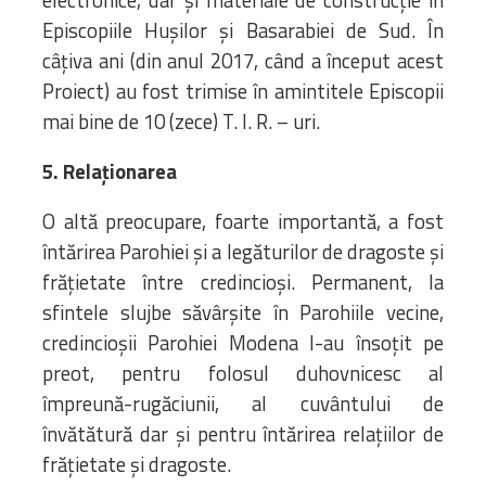
electronice, dar și materiale de construcție în
Episcopiile Hușilor și Basarabiei de Sud. În
câțiva ani (din anul 2017, când a început acest
Proiect) au fost trimise în amintitele Episcopii
mai bine de 10 (zece) T. I. R. – uri.
5. Relaționarea
O altă preocupare, foarte importantă, a fost
întărirea Parohiei şi a legăturilor de dragoste şi
frăţietate între credincioşi. Permanent, la
sfintele slujbe săvârşite în Parohiile vecine,
credincioşii Parohiei Modena l-au însoţit pe
preot, pentru folosul duhovnicesc al
împreună-rugăciunii, al cuvântului de
învătătură dar şi pentru întărirea relaţiilor de
frăţietate şi dragoste.