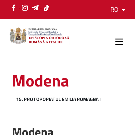
RO
HOME
Modena
ISTORIC
15. PROTOPOPIATUL EMILIA ROMAGNA I
IERARH
ORGANIZAREA
Modena
ORGANIZAREA
Structura