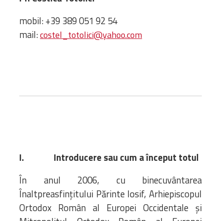
Bibliotecă
Resurse multimedia
mobil: +39 389 051 92 54
Opinii ortodoxe
mail:
costel_totolici@yahoo.com
Din viața „familiei”
diecezei
CSDE
Cuvântul Episcopului
Lectura Lunii
Prezentarea
Parohiilor
I.
Introducere sau cum a început totul
CONTACT
În anul 2006, cu binecuvântarea
Înaltpreasfințitului Părinte Iosif, Arhiepiscopul
Ortodox Român al Europei Occidentale şi