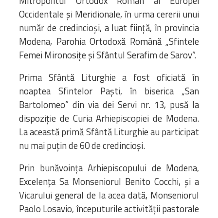
Mitropolitul Ortodox Român al Europei
Occidentale și Meridionale, în urma cererii unui
număr de credincioşi, a luat fiinţă, în provincia
Modena, Parohia Ortodoxă Română „Sfintele
Femei Mironosiţe şi Sfântul Serafim de Sarov”.
Prima Sfântă Liturghie a fost oficiată în
noaptea Sfintelor Paşti, în biserica „San
Bartolomeo” din via dei Servi nr. 13, pusă la
dispoziţie de Curia Arhiepiscopiei de Modena.
La această primă Sfântă Liturghie au participat
nu mai puţin de 60 de credincioşi.
Prin bunăvoinţa Arhiepiscopului de Modena,
Excelența Sa Monseniorul Benito Cocchi, şi a
Vicarului general de la acea dată, Monseniorul
Paolo Losavio, începuturile activităţii pastorale