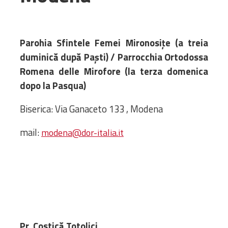
Administrativă
Protopopiate
Mănăstiri,
Parohia Sfintele Femei Mironosiţe (a treia
biserici și
duminică după Paști) / Parrocchia Ortodossa
monumente
Romena delle Mirofore (la terza domenica
Diaconii
dopo la Pasqua)
Centre și
Asociații
Biserica: Via Ganaceto 133 , Modena
Cimitire
mail:
modena@dor-italia.it
Parohii
RESURSE
RESURSE
Apostolia Italia
Comunicate de presă
Statutele și legile
Scrisori pastorale
Pr. Costică Totolici