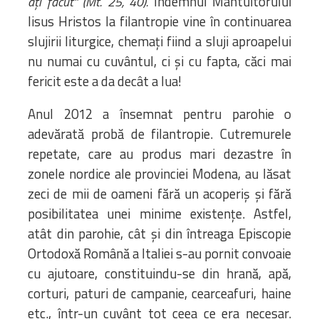
Îndemnul Mântuitorului
aţi făcut” (Mt. 25, 40).
Iisus Hristos la filantropie vine în continuarea
slujirii liturgice, chemaţi fiind a sluji aproapelui
nu numai cu cuvântul, ci şi cu fapta, căci mai
fericit este a da decât a lua!
Anul 2012 a însemnat pentru parohie o
adevărată probă de filantropie. Cutremurele
repetate, care au produs mari dezastre în
zonele nordice ale provinciei Modena, au lăsat
zeci de mii de oameni fără un acoperiş şi fără
posibilitatea unei minime existenţe. Astfel,
atât din parohie, cât şi din întreaga Episcopie
Ortodoxă Română a Italiei s-au pornit convoaie
cu ajutoare, constituindu-se din hrană, apă,
corturi, paturi de campanie, cearceafuri, haine
etc., într-un cuvânt tot ceea ce era necesar.