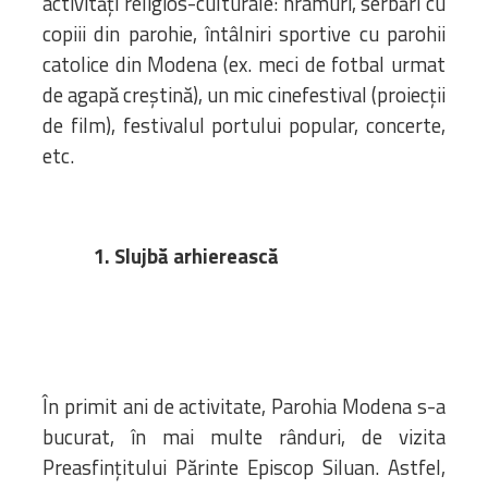
activităţi religios-culturale: hramuri, serbări cu
copiii din parohie, întâlniri sportive cu parohii
catolice din Modena (ex. meci de fotbal urmat
de agapă creştină), un mic cinefestival (proiecţii
de film), festivalul portului popular, concerte,
etc.
1. Slujbă arhierească
În primit ani de activitate, Parohia Modena s-a
bucurat, în mai multe rânduri, de vizita
Preasfințitului Părinte Episcop Siluan. Astfel,