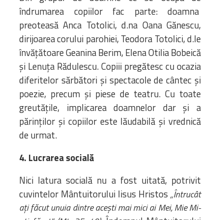
îndrumarea copiilor fac parte: doamna
preoteasă Anca Totolici, d.na Oana Gănescu,
dirijoarea corului parohiei, Teodora Totolici, d.le
învăţătoare Geanina Berim, Elena Otilia Bobeică
și Lenuța Rădulescu. Copiii pregătesc cu ocazia
diferitelor sărbători şi spectacole de cântec şi
poezie, precum şi piese de teatru. Cu toate
greutăţile, implicarea doamnelor dar şi a
părinților și copiilor este lăudabilă şi vrednică
de urmat.
4. Lucrarea socială
Nici latura socială nu a fost uitată, potrivit
cuvintelor Mântuitorului Iisus Hristos
„Întrucât
aţi făcut unuia dintre aceşti mai mici ai Mei, Mie Mi-