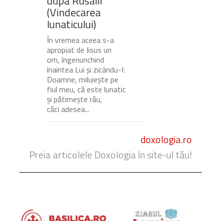
după Rusalii
(Vindecarea
lunaticului)
În vremea aceea s-a
apropiat de Iisus un
om, îngenunchind
înaintea Lui și zicându-I:
Doamne, miluiește pe
fiul meu, că este lunatic
și pătimește rău,
căci adesea...
doxologia.ro
Preia articolele Doxologia în site-ul tău!