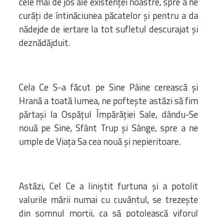
cele mai de jos ale existenței noastre, spre a ne
curăți de întinăciunea păcatelor și pentru a da
nădejde de iertare la tot sufletul descurajat și
deznădăjduit.
Cela Ce S-a făcut pe Sine Pâine cerească și
Hrană a toată lumea, ne poftește astăzi să fim
părtași la Ospățul Împărăției Sale, dându-Se
nouă pe Sine, Sfânt Trup și Sânge, spre a ne
umple de Viața Sa cea nouă și nepieritoare.
Astăzi, Cel Ce a liniștit furtuna și a potolit
valurile mării numai cu cuvântul, se trezește
din somnul morții, ca să potolească viforul