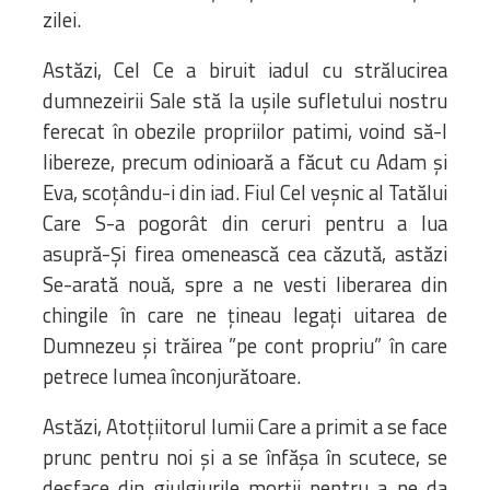
zilei.
Astăzi, Cel Ce a biruit iadul cu strălucirea
dumnezeirii Sale stă la ușile sufletului nostru
ferecat în obezile propriilor patimi, voind să-l
libereze, precum odinioară a făcut cu Adam și
Eva, scoțându-i din iad. Fiul Cel veșnic al Tatălui
Care S-a pogorât din ceruri pentru a lua
asupră-Și firea omenească cea căzută, astăzi
Se-arată nouă, spre a ne vesti liberarea din
chingile în care ne țineau legați uitarea de
Dumnezeu și trăirea ”pe cont propriu” în care
petrece lumea înconjurătoare.
Astăzi, Atotțiitorul lumii Care a primit a se face
prunc pentru noi și a se înfășa în scutece, se
desface din giulgiurile morții pentru a ne da