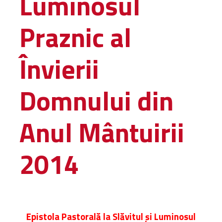
Luminosul
Administrativă
Praznic al
Protopopiate
Mănăstiri,
biserici și
Învierii
monumente
Diaconii
Domnului din
Centre și
Asociații
Cimitire
Anul Mântuirii
Parohii
2014
RESURSE
RESURSE
Apostolia Italia
Comunicate de presă
Statutele și legile
Scrisori pastorale
Epistola Pastorală la Slăvitul și Luminosul