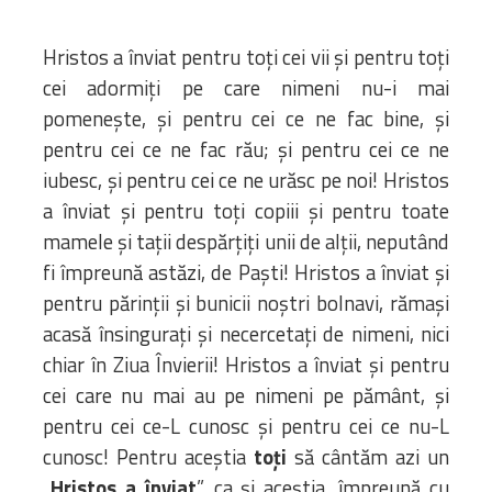
Hristos a înviat pentru toți cei vii și pentru toți
cei adormiți pe care nimeni nu-i mai
pomenește, și pentru cei ce ne fac bine, și
pentru cei ce ne fac rău; și pentru cei ce ne
iubesc, și pentru cei ce ne urăsc pe noi! Hristos
a înviat și pentru toți copiii și pentru toate
mamele și tații despărțiți unii de alții, neputând
fi împreună astăzi, de Paști! Hristos a înviat și
pentru părinții și bunicii noștri bolnavi, rămași
acasă însingurați și necercetați de nimeni, nici
chiar în Ziua Învierii! Hristos a înviat și pentru
cei care nu mai au pe nimeni pe pământ, și
pentru cei ce-L cunosc și pentru cei ce nu-L
cunosc! Pentru aceștia
toți
să cântăm azi un
„
Hristos a înviat
”, ca și aceștia, împreună cu