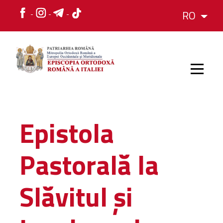
RO
HOME
Epistola
ISTORIC
Pastorală la
IERARH
Slăvitul și
ORGANIZAREA
ORGANIZAREA
Structura