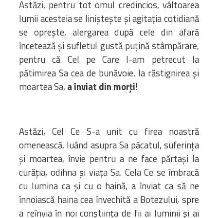
Astăzi, pentru tot omul credincios, vâltoarea
lumii acesteia se liniștește și agitația cotidiană
se oprește, alergarea după cele din afară
încetează și sufletul gustă puțină stâmpărare,
pentru că Cel pe Care l-am petrecut la
pătimirea Sa cea de bunăvoie, la răstignirea și
moartea Sa,
a înviat din morți
!
Astăzi, Cel Ce S-a unit cu firea noastră
omenească, luând asupra Sa păcatul, suferința
și moartea, învie pentru a ne face părtași la
curăția, odihna și viața Sa. Cela Ce se îmbracă
cu lumina ca și cu o haină, a înviat ca să ne
înnoiască haina cea învechită a Botezului, spre
a reînvia în noi conștiința de fii ai luminii și ai