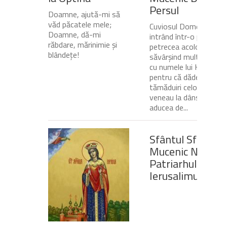
Persul
Doamne, ajută-mi să
văd păcatele mele;
Cuviosul Dometie
Doamne, dă-mi
intrând într-o peșteră,
răbdare, mărinimie şi
petrecea acolo
blândeţe!
săvârșind multe minuni
cu numele lui Hristos,
pentru că dădea
tămăduiri celor ce
veneau la dânsul și îi
aducea de...
Sfântul Sfinţit
Mucenic Narcis,
Patriarhul
Ierusalimului