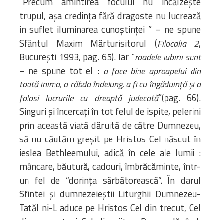
“Precum amintirea focului nu încălzește
trupul, așa credința fără dragoste nu lucrează
în suflet iluminarea cunoștinței ” – ne spune
Sfântul Maxim Mărturisitorul (
,
Filocalia 2
București 1993, pag. 65). Iar “
roadele iubirii sunt
– ne spune tot el :
a face bine aproapelui din
toată inima, a răbda îndelung, a fi cu îngăduință și a
”(pag. 66).
folosi lucrurile cu dreaptă judecată
Singuri și încercați în tot felul de ispite, pelerini
prin această viață dăruită de către Dumnezeu,
să nu căutăm greșit pe Hristos Cel născut în
ieslea Bethleemului, adică în cele ale lumii :
mâncare, băutură, cadouri, îmbrăcăminte, într-
un fel de “dorința sărbătorească”. În darul
Sfintei și dumnezeieștii Liturghii Dumnezeu-
Tatăl ni-L aduce pe Hristos Cel din trecut, Cel