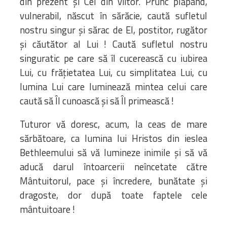
din prezent și Cel din viitor. Prunc plăpând,
vulnerabil, născut în sărăcie, caută sufletul
nostru singur și sărac de El, postitor, rugător
și căutător al Lui ! Caută sufletul nostru
singuratic pe care să îl cucerească cu iubirea
Lui, cu frățietatea Lui, cu simplitatea Lui, cu
lumina Lui care luminează mintea celui care
caută să Îl cunoască și să Îl primească !
Tuturor vă doresc, acum, la ceas de mare
sărbătoare, ca lumina lui Hristos din ieslea
Bethleemului să vă lumineze inimile și să vă
aducă darul întoarcerii neîncetate către
Mântuitorul, pace și încredere, bunătate și
dragoste, dor după toate faptele cele
mântuitoare !