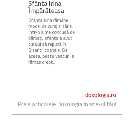
Sfânta Irina,
Împărăteasa
Sfânta Irina rămâne
model de curaj și tărie.
Într-o lume condusă de
bărbați, sfânta a avut
curajul să repună în
Biserici icoanele. De
aceea, peste veacuri, a
rămas drept...
doxologia.ro
Preia articolele Doxologia în site-ul tău!