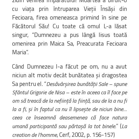
cu viața prin întruparea Vieții Însăși din
Fecioara, firea omeneasca primind în sine pe
Făcătorul Său! Cu toate că omul L-a lăsat
singur, “Dumnezeu a pus lângă Iisus toată
omenirea prin Maica Sa, Preacurata Fecioara
Maria”.
Când Dumnezeu l-a făcut pe om, nu a avut
niciun alt motiv decât bunătatea și dragostea
Sa pentru el. “
Desăvârșirea bunătății Sale – spune
Sfântul Grigorie de Nisa – este în aceea ca îl face pe
om să treacă de la neființă la ființă, sau de la a nu fi
la a fi, și în faptul ca nu îl lipsește de niciun bine…
ceea ce înseamnă deasemenea că face natura
” (
umană participantă sau părtașă la tot binele.
La
, Cerf, 2002, p. 156-157)
creation de l’homme