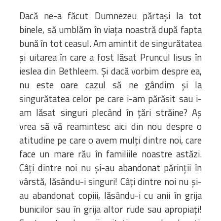
Dacă ne-a făcut Dumnezeu părtași la tot
binele, să umblăm în viața noastră după fapta
bună în tot ceasul. Am amintit de singurătatea
și uitarea în care a fost lăsat Pruncul Iisus în
ieslea din Bethleem. Și dacă vorbim despre ea,
nu este oare cazul să ne gândim și la
singurătatea celor pe care i-am părăsit sau i-
am lăsat singuri plecând în țări străine? Aș
vrea să vă reamintesc aici din nou despre o
atitudine pe care o avem mulți dintre noi, care
face un mare rău în familiile noastre astăzi.
Câți dintre noi nu și-au abandonat părinții în
vârstă, lăsându-i singuri! Câți dintre noi nu și-
au abandonat copiii, lăsându-i cu anii în grija
bunicilor sau în grija altor rude sau apropiați!