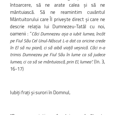
întoarcere, să ne arate calea și să ne
mântuiască. Să ne reamintim cuvântul
Mântuitorului care Îl privește direct și care ne
descrie relația lui Dumnezeu-Tatăl cu noi,
oamenii : “
Căci Dumnezeu așa a iubit lumea, încât
pe Fiul Său Cel Unul-Născut L-a dat ca oricine crede
în El să nu piară, ci să aibă viață veșnică. Căci n-a
trimis Dumnezeu pe Fiul Său în lume ca să judece
(In. 3,
lumea, ci ca să se mântuiască, prin El, lumea”.
16-17)
Iubiți frați și surori în Domnul,