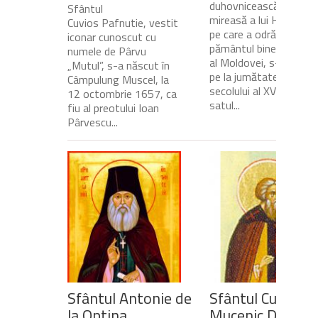
duhovnicească și
Sfântul
mireasă a lui Hristos,
Cuvios Pafnutie, vestit
pe care a odrăslit-o
iconar cunoscut cu
pământul binecuvânta
numele de Pârvu
al Moldovei, s-a născu
„Mutul”, s-a născut în
pe la jumătatea
Câmpulung Muscel, la
secolului al XVII-lea, în
12 octombrie 1657, ca
satul...
fiu al preotului Ioan
Pârvescu...
Sfântul Antonie de
Sfântul Cuvios
la Optina
Mucenic Dometi