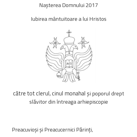
Bibliotecă
Nașterea Domnului
2017
Resurse multimedia
Iubirea mântuitoare a lui Hristos
Opinii ortodoxe
Din viața „familiei”
diecezei
CSDE
Cuvântul Episcopului
Lectura Lunii
Prezentarea
Parohiilor
către tot clerul, cinul monahal ș
i poporul drept
CONTACT
slăvitor
din întreaga arhiepiscopie
Preacuvioși și Preacucernici Părinți,