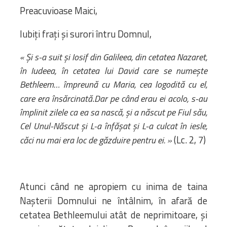
Preacuvioase Maici,
Iubiți frați și surori întru Domnul,
« Și s-a suit și Iosif din Galileea, din cetatea Nazaret,
în Iudeea, în cetatea lui David care se numește
Bethleem… împreună cu Maria, cea logodită cu el,
.
care era însărcinată
Dar pe când erau ei acolo, s-au
împlinit zilele ca ea sa nască, și a născut pe Fiul său,
Cel Unul-Născut și L-a înfășat și L-a culcat în iesle,
(Lc. 2, 7)
căci nu mai era loc de găzduire pentru ei. »
Atunci când ne apropiem cu inima de taina
Nașterii Domnului ne întâlnim, în afară de
cetatea Bethleemului atât de neprimitoare, și