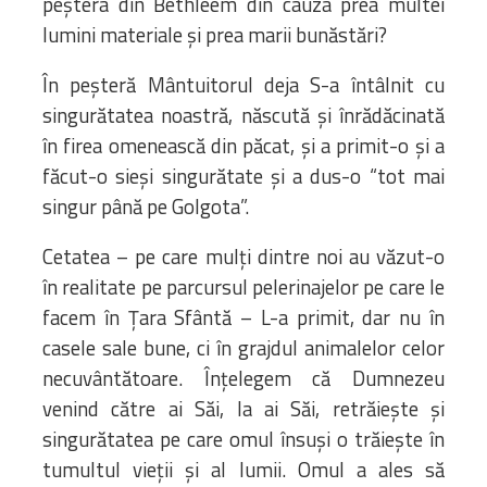
peștera din Bethleem din cauza prea multei
lumini materiale și prea marii bunăstări?
În peșteră Mântuitorul deja S-a întâlnit cu
singurătatea noastră, născută și înrădăcinată
în firea omenească din păcat, și a primit-o și a
făcut-o sieși singurătate și a dus-o “tot mai
singur până pe Golgota”.
Cetatea – pe care mulți dintre noi au văzut-o
în realitate pe parcursul pelerinajelor pe care le
facem în Țara Sfântă – L-a primit, dar nu în
casele sale bune, ci în grajdul animalelor celor
necuvântătoare. Înțelegem că Dumnezeu
venind către ai Săi, la ai Săi, retrăiește și
singurătatea pe care omul însuși o trăiește în
tumultul vieții și al lumii. Omul a ales să