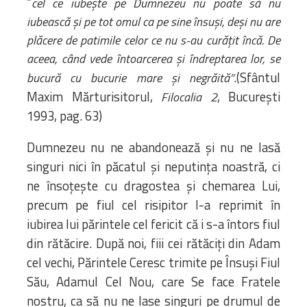
“
cel ce iubește pe Dumnezeu nu poate să nu
iubească și pe tot omul ca pe sine însuși, deși nu are
plăcere de patimile celor ce nu s-au curățit încă. De
aceea, când vede întoarcerea și îndreptarea lor, se
.(Sfântul
bucură cu bucurie mare și negrăită”
Maxim Mărturisitorul,
, București
Filocalia 2
1993, pag. 63)
Dumnezeu nu ne abandonează și nu ne lasă
singuri nici în păcatul și neputința noastră, ci
ne însoțește cu dragostea și chemarea Lui,
precum pe fiul cel risipitor l-a reprimit în
iubirea lui părintele cel fericit că i s-a întors fiul
din rătăcire. După noi, fiii cei rătăciți din Adam
cel vechi, Părintele Ceresc trimite pe Însuși Fiul
Său, Adamul Cel Nou, care Se face Fratele
nostru, ca să nu ne lase singuri pe drumul de