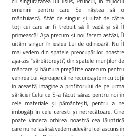
cu singurătatea lui Iisus, Pruncul, în mijlocul
omenirii pentru care Se năștea să o
mântuiască. Atât de singur și uitat de către
toți cei care ar fi trebuit să Îl vadă și să Îl
primească! Așa precum și noi facem astăzi, Îl
uităm singur în ieslea Lui de odinioară. Nu Îl
mai vedem din spatele preocupărilor noastre
așa-zis “sărbătorești”, din spatele munților de
mâncare și băutura pregătite oarecum pentru
venirea Lui. Aproape că ne recunoaștem cu toții
în această imagine a profitorului de pe urma
sărăciei Celui ce S-a făcut sărac pentru noi în
cele materiale și pământești, pentru a ne
îmbogăți în cele cerești și netrecătoare. Cine
poate vindeca orbirea noastră cea lăuntrică
care nu ne lasă să vedem adevărul cel ascuns în