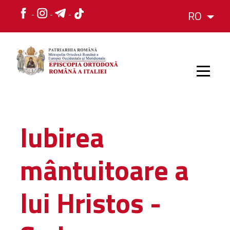
RO
HOME
Iubirea
ISTORIC
mântuitoare a
IERARH
lui Hristos -
ORGANIZAREA
ORGANIZAREA
Structura