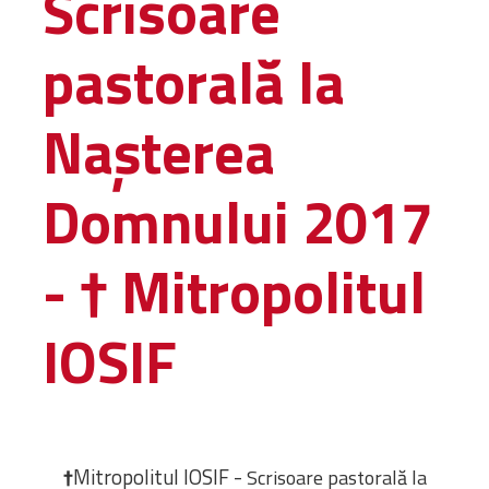
Scrisoare
Administrativă
pastorală la
Protopopiate
Mănăstiri,
biserici și
Nașterea
monumente
Diaconii
Domnului 2017
Centre și
Asociații
Cimitire
- † Mitropolitul
Parohii
IOSIF
RESURSE
RESURSE
Apostolia Italia
Comunicate de presă
Statutele și legile
Scrisori pastorale
†
Mitropolitul IOSIF -
Scrisoare pastorală
la