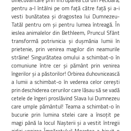
pentru a-l întâlni pe om față către față și a-i
vesti bunătatea și dragostea lui Dumnezeu-
Tatăl pentru om și pentru lumea întreagă. În
ieslea animalelor din Bethleem, Pruncul Sfânt
transformă potrivnicia și dușmănia lumii în
prietenie, prin venirea magilor din neamurile
străine! Singurătatea omului a schimbat-o în
comuniune între cer și pământ prin venirea
îngerilor și a păstorilor! Orbirea duhovnicească
a lumii a schimbat-o în vederea celor cerești
prin deschiderea cerurilor care lăsau să se vadă
cetele de îngeri proslăvind Slava lui Dumnezeu
care umple pământul! Teama a schimbat-o în
bucurie prin lumina stelei care a însoțit pe
magi până la locul Nașterii și a vestit întregii
zidiri venirea Împăratului! Moartea a biruit-o