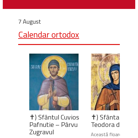
7 August
Calendar ortodox
✝) Sfântul Cuvios
✝) Sfânta Cuvio
Pafnutie – Pârvu
Teodora de la Si
Zugravul
Această floare