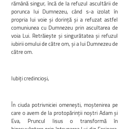
rămână singur, încă de la refuzul ascultării de
porunca lui Dumnezeu, când s-a izolat în
propria lui voie și dorință și a refuzat astfel
comuniunea cu Dumnezeu prin ascultarea de
voia Lui. Retrăiește și singurătatea și refuzul
iubirii omului de către om, și a lui Dumnezeu de
către om.
Iubiți credincioși,
În ciuda potrivniciei omenești, moștenirea pe
care o avem de la protopărinții noștri Adam și
Eva, Pruncul Iisus o transformă în
binecuvântare prin întruparea Lui din Fecioara,