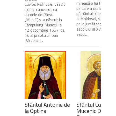
mireasă a lui Hristos,
Cuvios Pafnutie, vestit
pe care a odrăslit-o
iconar cunoscut cu
pământul binecuvânta
numele de Pârvu
al Moldovei, s-a născu
„Mutul”, s-a născut în
pe la jumătatea
Câmpulung Muscel, la
secolului al XVII-lea, în
12 octombrie 1657, ca
satul...
fiu al preotului Ioan
Pârvescu...
Sfântul Antonie de
Sfântul Cuvios
la Optina
Mucenic Dometi