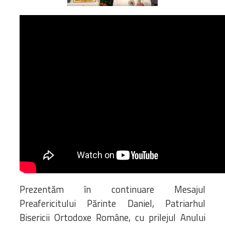
Bibliotecă
Resurse multimedia
Opinii ortodoxe
Din viața „familiei”
diecezei
CSDE
Cuvântul Episcopului
Lectura Lunii
Prezentarea
Parohiilor
CONTACT
Prezentăm în continuare Mesajul
Preafericitului Părinte Daniel, Patriarhul
Bisericii Ortodoxe Române, cu prilejul Anului