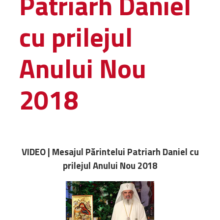
Patriarh Daniel
Administrativă
cu prilejul
Protopopiate
Mănăstiri,
biserici și
Anului Nou
monumente
Diaconii
2018
Centre și
Asociații
Cimitire
Parohii
VIDEO | Mesajul Părintelui Patriarh Daniel cu
RESURSE
prilejul Anului Nou 2018
RESURSE
Apostolia Italia
Comunicate de presă
Statutele și legile
Scrisori pastorale