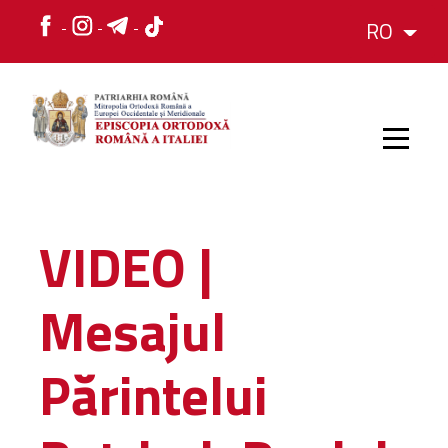
RO
HOME
VIDEO |
ISTORIC
Mesajul
IERARH
Părintelui
ORGANIZAREA
ORGANIZAREA
Structura