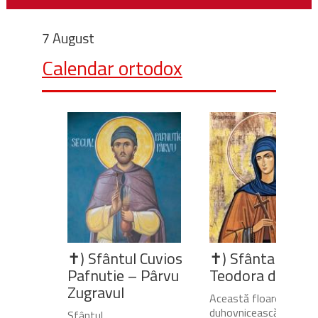
7 August
Calendar ortodox
✝) Sfântul Cuvios
✝) Sfânta Cuvio
Pafnutie – Pârvu
Teodora de la Si
Zugravul
Această floare
duhovnicească și
Sfântul