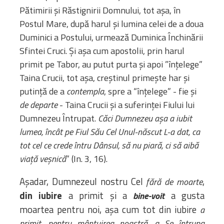
Bibliotecă
Pătimirii și Răstignirii Domnului, tot așa, în
Resurse multimedia
Postul Mare, după harul și lumina celei de a doua
Opinii ortodoxe
Duminici a Postului, urmează Duminica Închinării
Din viața „familiei”
Sfintei Cruci. Și așa cum apostolii, prin harul
diecezei
primit pe Tabor, au putut purta și apoi ”înțelege”
CSDE
Taina Crucii, tot așa, creștinul primește har și
Cuvântul Episcopului
putință de a
contempla
, spre a “înțelege” - fie și
Lectura Lunii
de departe
- Taina Crucii și a suferinței Fiului lui
Prezentarea
Dumnezeu Întrupat.
Căci Dumnezeu așa a iubit
Parohiilor
lumea, încât pe Fiul Său Cel Unul-născut L-a dat, ca
tot cel ce crede întru Dânsul, să nu piară, ci să aibă
viață veșnică
” (In. 3, 16).
CONTACT
Așadar, Dumnezeul nostru Cel
,
fără de moarte
din iubire
a primit și a
a gusta
bine-voit
moartea pentru noi, așa cum tot din iubire
a
primit, pentru mântuirea noastră, a Se întrupa