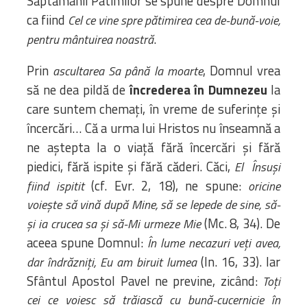
Săptămânii Patimilor se spune despre Domnul
ca fiind
Cel ce vine spre pătimirea cea de-bună-voie,
.
pentru mântuirea noastră
Prin
, Domnul vrea
ascultarea Sa până la moarte
să ne dea pildă de
încrederea în Dumnezeu
la
care suntem chemați, în vreme de suferințe și
încercări… Că a urma lui Hristos nu înseamnă a
ne aștepta la o viață fără încercări și fără
piedici, fără ispite și fără căderi. Căci,
El
Însuși
(cf. Evr. 2, 18), ne spune:
fiind ispitit
oricine
voiește să vină după Mine, să se lepede de sine, să-
(Mc. 8, 34). De
și ia crucea sa și să-Mi urmeze Mie
aceea spune Domnul:
În lume necazuri veți avea,
(In. 16, 33). Iar
dar îndrăzniți, Eu am biruit lumea
Sfântul Apostol Pavel ne previne, zicând:
Toți
cei ce voiesc să trăiască cu bună-cucernicie în