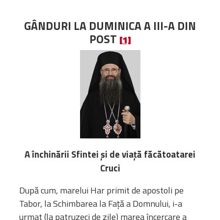
Administrativă
GÂNDURI LA DUMINICA A III-A DIN
Protopopiate
POST
Mănăstiri,
[1]
biserici și
monumente
Diaconii
Centre și
Asociații
Cimitire
Parohii
A închinării Sfintei și de viață făcătoatarei
RESURSE
Cruci
RESURSE
Apostolia Italia
Comunicate de presă
După cum, marelui Har primit de apostoli pe
Statutele și legile
Tabor, la Schimbarea la Față a Domnului, i-a
Scrisori pastorale
urmat (la patruzeci de zile) marea încercare a