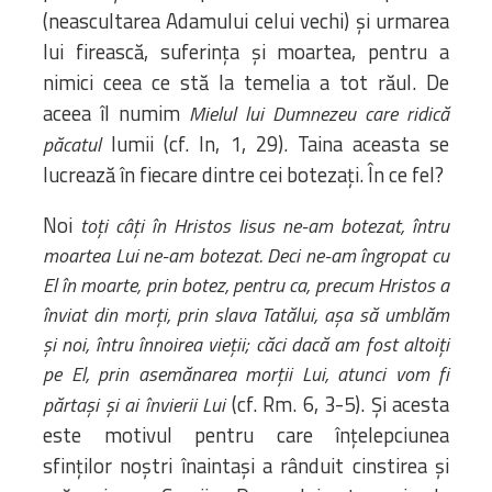
(neascultarea Adamului celui vechi) și urmarea
lui firească, suferința și moartea, pentru a
nimici ceea ce stă la temelia a tot răul. De
aceea îl numim
Mielul lui Dumnezeu care ridică
lumii (cf. In, 1, 29). Taina aceasta se
păcatul
lucrează în fiecare dintre cei botezați. În ce fel?
Noi
toți câți în Hristos Iisus ne-am botezat, întru
moartea Lui ne-am botezat. Deci ne-am îngropat cu
El în moarte, prin botez, pentru ca, precum Hristos a
înviat din morți, prin slava Tatălui, așa să umblăm
și noi, întru înnoirea vieții; căci dacă am fost altoiți
pe El, prin asemănarea morții Lui, atunci vom fi
(cf. Rm. 6, 3-5). Și acesta
părtași și ai învierii Lui
este motivul pentru care înțelepciunea
sfinților noștri înaintași a rânduit cinstirea și