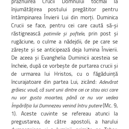
prăznuirea Crucii Domnului tocmai la
înjumătățirea postului pregătitor pentru
întâmpinarea Învierii Lui din morți. Duminica
Crucii se face, pentru cei care caută să-și
răstignească
, prin post și
patimile și poftele
rugăciune, o culme a nădejdii, de pe care se
zărește și se anticipează deja lumina Învierii.
De aceea și Evanghelia Duminicii acesteia se
încheie, după ce vorbește de purtarea crucii și
de urmarea lui Hristos, cu o făgăduință
încurajatoare din partea Lui, zicând:
Adevărat
grăiesc vouă, că sunt unii dintre cei ce stau aici care
nu vor gusta moartea, până ce nu vor vedea
(Mc. 9,
Împărăția lui Dumnezeu venind întru putere
1). Aceste cuvinte se refereau atunci la
pregustarea, de către apostoli, a harului