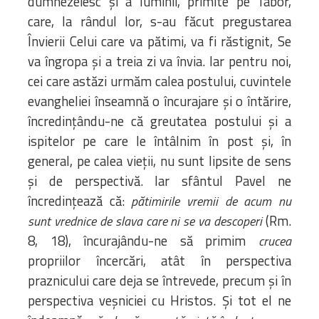
dumnezeiesc și a luminii, primite pe Tabor,
care, la rândul lor, s-au făcut pregustarea
Învierii Celui care va pătimi, va fi răstignit, Se
va îngropa și a treia zi va învia. Iar pentru noi,
cei care astăzi urmăm calea postului, cuvintele
evangheliei înseamnă o încurajare și o întărire,
încredințându-ne că greutatea postului și a
ispitelor pe care le întâlnim în post și, în
general, pe calea vieții, nu sunt lipsite de sens
și de perspectivă. Iar sfântul Pavel ne
încredințează că:
pătimirile vremii de acum nu
(Rm.
sunt vrednice de slava care ni se va descoperi
8, 18), încurajându-ne să primim
crucea
propriilor încercări, atât în perspectiva
praznicului care deja se întrevede, precum și în
perspectiva veșniciei cu Hristos. Și tot el ne