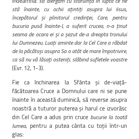
îndeamnă:
să alergăm cu stăruință în lupta ce ne
stă înainte, cu ochii ațintiți asupra lui Iisus,
începătorul și plinitorul credinței, Care, pentru
bucuria pusă înainte-I, a suferit crucea, n-a ținut
seama de ocara ei și a șezut de-a dreapta tronului
lui Dumnezeu. Luați aminte dar la Cel Care a răbdat
de la păcătoși asupra Sa o atât de mare împotrivire,
ca să nu vă lăsați osteniți, slăbind sufletele voastre
(Evr. 12, 1-3).
Fie ca închinarea la Sfânta și de-viață-
făcătoarea Cruce a Domnului care ni se pune
înainte în această duminică, să reverse asupra
noastră a tuturor puterea și harul ce izvorăsc
din Cel Care a adus prin cruce
bucurie la toată
, pentru a putea cânta cu toții într-un
lumea
glas: