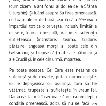
(cum zicem la antifonul al doilea de la Sfânta
Liturghie). Și luând asupra Sa firea omenească,
cu toate ale ei, de bună seamă că a
a
bine-voit
împărtăși tot ce o privește, inclusiv limitările
ei: sete, foame, oboseală, precum și suferința
sufletească (întristare, teamă, trădare,
părăsire, angoasa morții și toate cele din
Getsimani) și trupească (toate ale pătimirii și
ale Crucii) și, în cele din urmă, moartea.
Pe toate acestea, Cel Care este neatins de
suferință și de moarte, putea, dumnezeiește,
să le depășească cu ușurință, fără să fie
vătămat, trupește și sufletește, în vreun fel.
Dar aceasta ar fi însemnat să nu asume deplin
condiția omenească, adică să nu se facă
om