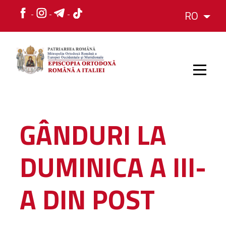
RO
HOME
GÂNDURI LA
ISTORIC
DUMINICA A III-
IERARH
A DIN POST
ORGANIZAREA
ORGANIZAREA
Structura