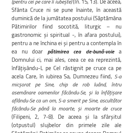
(In. 15, 13). De aceea,
(pentru cei pe care îi iubește)
Sfânta Cruce ni se pune înainte, în această
duminică de la jumătatea postului (Săptămâna
Pătimirilor fiind socotită, liturgic – nu
gastronomic și spiritual -, în afara postului),
pentru a ne închina ei și pentru a contempla în
ea nu doar
a
pătimirea cea
de-bună-voie
Domnului ci, mai ales, ceea ce ea reprezintă,
înfățișându-L pe Cel răstignit pe cruce ca pe
acela Care, în iubirea Sa, Dumnezeu fiind,
S-a
micșorat pe Sine, chip de rob luând, întru
asemănare oamenilor făcându-Se, și la înfățișare
aflându-Se ca un om, S-a smerit pe Sine, ascultător
făcându-Se până la moarte, și moarte de cruce
(Filipeni, 2, 7-8). De aceea și la sfârșitul
(otpustul) slujbelor din primele zile ale