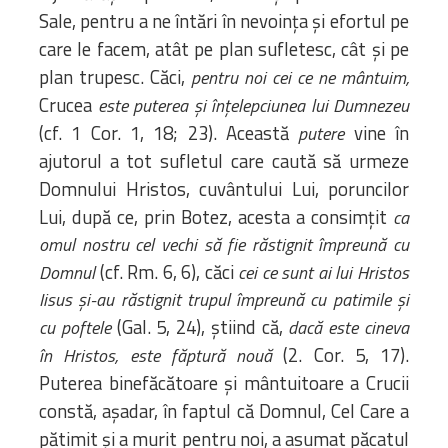
Sale, pentru a ne întări în nevoința și efortul pe
care le facem, atât pe plan sufletesc, cât și pe
plan trupesc. Căci,
pentru noi cei ce ne mântuim,
Crucea
este puterea și înțelepciunea lui Dumnezeu
(cf. 1 Cor. 1, 18; 23). Această
vine în
putere
ajutorul a tot sufletul care caută să urmeze
Domnului Hristos, cuvântului Lui, poruncilor
Lui, după ce, prin Botez, acesta a consimțit
ca
omul nostru cel vechi să fie răstignit împreună cu
(cf. Rm. 6, 6), căci
Domnul
cei ce sunt ai lui Hristos
Iisus și-au răstignit trupul împreună cu patimile și
(Gal. 5, 24), știind că,
cu poftele
dacă este cineva
(2. Cor. 5, 17).
în Hristos, este făptură nouă
Puterea binefăcătoare și mântuitoare a Crucii
constă, așadar, în faptul că Domnul, Cel Care a
pătimit și a murit pentru noi, a asumat păcatul