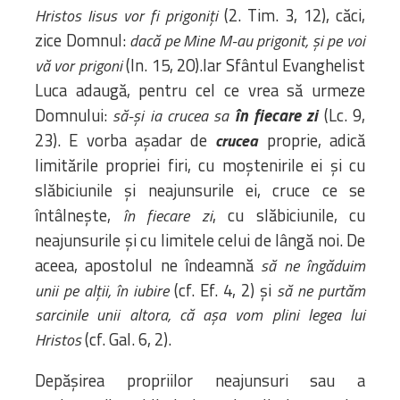
(2. Tim. 3, 12), căci,
Hristos Iisus vor fi prigoniți
zice Domnul:
dacă pe Mine M-au prigonit, și pe voi
(In. 15, 20).Iar Sfântul Evanghelist
vă vor prigoni
Luca adaugă, pentru cel ce vrea să urmeze
Domnului:
în fiecare zi
(Lc. 9,
să-și ia crucea sa
23). E vorba așadar de
proprie, adică
crucea
limitările propriei firi, cu moștenirile ei și cu
slăbiciunile și neajunsurile ei, cruce ce se
întâlnește,
, cu slăbiciunile, cu
în fiecare zi
neajunsurile și cu limitele celui de lângă noi. De
aceea, apostolul ne îndeamnă
să ne îngăduim
(cf. Ef. 4, 2) și
unii pe alții, în iubire
să ne purtăm
sarcinile unii altora, că așa vom plini legea lui
(cf. Gal. 6, 2).
Hristos
Depășirea propriilor neajunsuri sau a