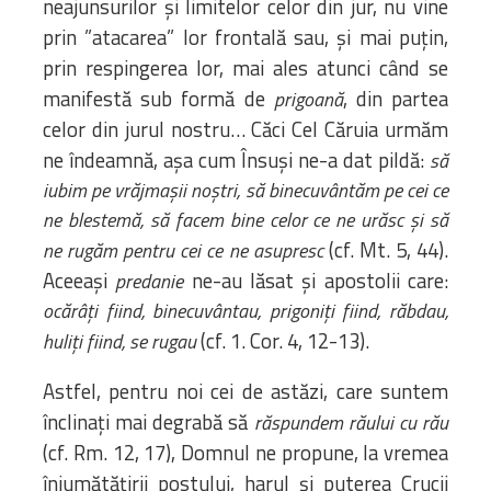
neajunsurilor și limitelor celor din jur, nu vine
prin ”atacarea” lor frontală sau, și mai puțin,
prin respingerea lor, mai ales atunci când se
manifestă sub formă de
, din partea
prigoană
celor din jurul nostru… Căci Cel Căruia urmăm
ne îndeamnă, așa cum Însuși ne-a dat pildă:
să
iubim pe vrăjmașii noștri, să binecuvântăm pe cei ce
ne blestemă, să facem bine celor ce ne urăsc și să
(cf. Mt. 5, 44).
ne rugăm pentru cei ce ne asupresc
Aceeași
ne-au lăsat și apostolii care:
predanie
ocărâți fiind, binecuvântau, prigoniți fiind, răbdau,
(cf. 1. Cor. 4, 12-13).
huliți fiind, se rugau
Astfel, pentru noi cei de astăzi, care suntem
înclinați mai degrabă să
răspundem răului cu rău
(cf. Rm. 12, 17), Domnul ne propune, la vremea
înjumătățirii postului, harul și puterea Crucii