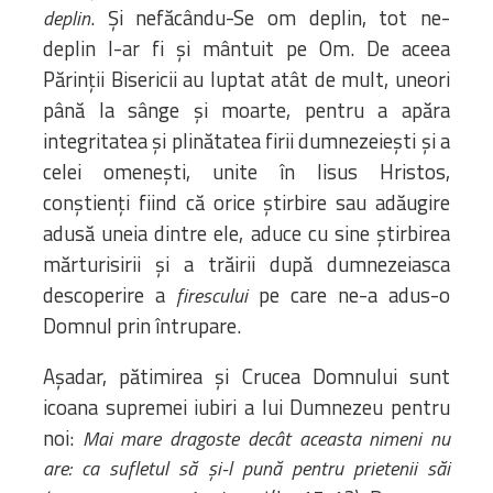
. Și nefăcându-Se om deplin, tot ne-
deplin
deplin l-ar fi și mântuit pe Om. De aceea
Părinții Bisericii au luptat atât de mult, uneori
până la sânge și moarte, pentru a apăra
integritatea și plinătatea firii dumnezeiești și a
celei omenești, unite în Iisus Hristos,
conștienți fiind că orice știrbire sau adăugire
adusă uneia dintre ele, aduce cu sine știrbirea
mărturisirii și a trăirii după dumnezeiasca
descoperire a
pe care ne-a adus-o
firescului
Domnul prin întrupare.
Așadar, pătimirea și Crucea Domnului sunt
icoana supremei iubiri a lui Dumnezeu pentru
noi:
Mai mare dragoste decât aceasta nimeni nu
are: ca sufletul să și-l pună pentru prietenii săi