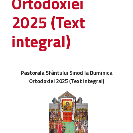
Ortodoxiei
Administrativă
2025 (Text
Protopopiate
Mănăstiri,
biserici și
integral)
monumente
Diaconii
Centre și
Asociații
Cimitire
Pastorala Sfântului Sinod la Duminica
Parohii
Ortodoxiei 2025 (Text integral)
RESURSE
RESURSE
Apostolia Italia
Comunicate de presă
Statutele și legile
Scrisori pastorale