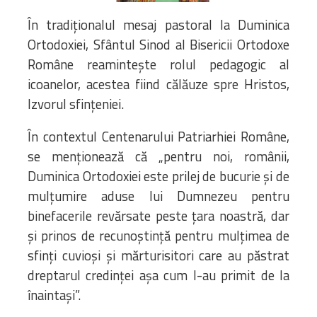
Bibliotecă
În tradiționalul mesaj pastoral la Duminica
Resurse multimedia
Ortodoxiei, Sfântul Sinod al Bisericii Ortodoxe
Opinii ortodoxe
Din viața „familiei”
Române reamintește rolul pedagogic al
diecezei
icoanelor, acestea fiind călăuze spre Hristos,
CSDE
Izvorul sfințeniei.
Cuvântul Episcopului
În contextul Centenarului Patriarhiei Române,
Lectura Lunii
se menționează că „pentru noi, românii,
Prezentarea
Duminica Ortodoxiei este prilej de bucurie și de
Parohiilor
mulțu­mire aduse lui Dumnezeu pentru
binefacerile revărsate peste țara noastră, dar
CONTACT
și prinos de recu­noștință pentru mulțimea de
sfinți cuvioși și mărturisitori care au păstrat
dreptarul credinței așa cum l-au primit de la
înaintași”.