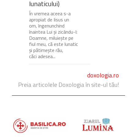
lunaticului)
În vremea aceea s-a
apropiat de Iisus un
om, îngenunchind
înaintea Lui și zicându-I:
Doamne, miluiește pe
fiul meu, că este lunatic
și pătimește rău,
căci adesea...
doxologia.ro
Preia articolele Doxologia în site-ul tău!