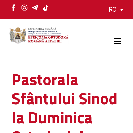
RO
HOME
Pastorala
ISTORIC
Sfântului Sinod
IERARH
la Duminica
ORGANIZAREA
ORGANIZAREA
Structura