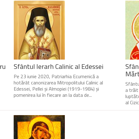
ru
Sfântul Ierarh Calinic al Edessei
Sfân
Mărtu
Pe 23 iunie 2020, Patriarhia Ecumenică a
hotărât canonizarea Mitropolitului Calinic al
Sfântul
Edessei, Pellei și Almopiei (1919-1984) și
a trăi
pomenirea lui în fiecare an la data de...
luptăto
al Cizic