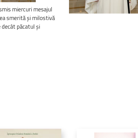
nsmis miercuri mesajul
irea smerită și milostivă
 decât păcatul și