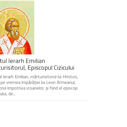
tul Ierarh Emilian
risitorul, Episcopul Cizicului
 Ierarh Emilian, mărturisitorul lui Hristos,
t pe vremea împărăției lui Leon Armeanul,
rul împotriva icoanelor, și fiind el episcop
ului, de...