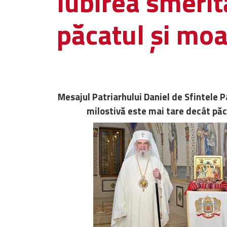
Iubirea smerit
păcatul şi mo
Mesajul Patriarhului Daniel de Sfintele Pa
milostivă este mai tare decât păc