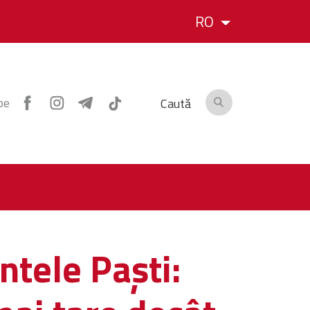
RO
pe
Caută
ntele Paști: