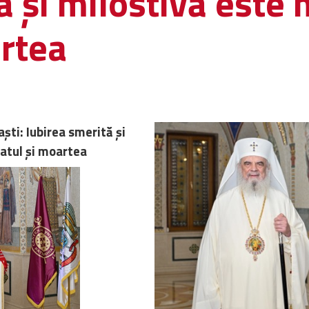
ă şi milostivă este 
artea
ști: Iubirea smerită şi
atul şi moartea