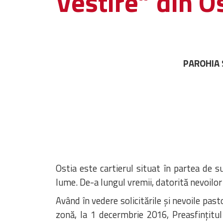
Vestire” din Os
PAROHIA S
Ostia este cartierul situat în partea de s
lume. De-a lungul vremii, datorită nevoilor
Având în vedere solicitările și nevoile pa
zonă, la 1 decermbrie 2016, Preasfințitul 