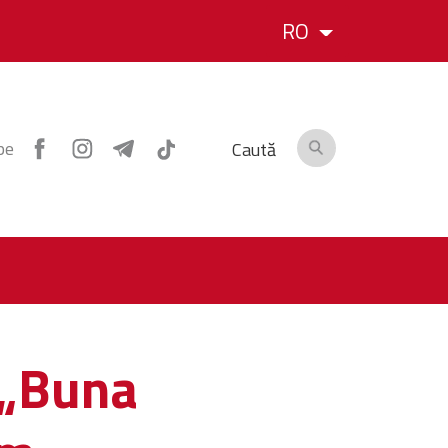
RO
pe
Caută
 „Buna