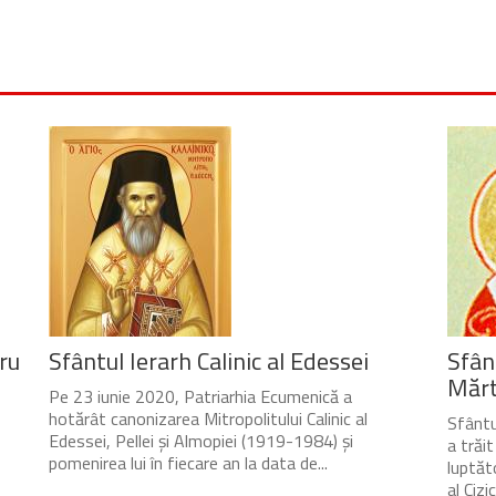
ru
Sfântul Ierarh Calinic al Edessei
Sfân
Mărtu
Pe 23 iunie 2020, Patriarhia Ecumenică a
hotărât canonizarea Mitropolitului Calinic al
Sfântul
Edessei, Pellei și Almopiei (1919-1984) și
a trăi
pomenirea lui în fiecare an la data de...
luptăto
al Cizic