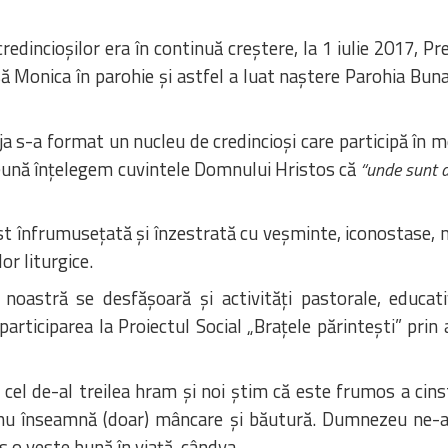
incioșilor era în continuă creștere, la 1 iulie 2017, Pre
 Monica în parohie și astfel a luat naștere Parohia Buna
ja s-a format un nucleu de credincioși care participă în mo
eună înțelegem cuvintele Domnului Hristos că
“unde sunt d
fost înfrumusețată și înzestrată cu veșminte, iconostase, 
r liturgice.
ia noastră se desfășoară și activități pastorale, educa
iciparea la Proiectul Social „Brațele părintești” prin ad
el de-al treilea hram și noi știm că este frumos a cinst
 nu înseamnă (doar) mâncare și băutură. Dumnezeu ne-
 o veste bună în viață, cândva.