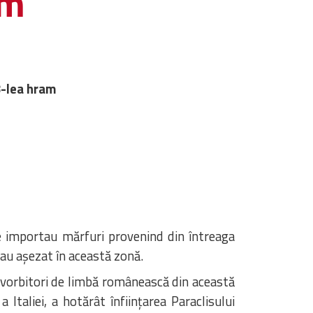
am
3-lea hram
se importau mărfuri provenind din întreaga
-au așezat în această zonă.
i vorbitori de limbă românească din această
taliei, a hotărât înființarea Paraclisului