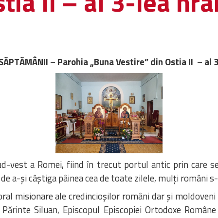
tia II – al 3-lea hr
ĂPTĂMÂNII – Parohia „Buna Vestire” din Ostia II – al 
ud-vest a Romei, fiind în trecut portul antic prin care 
 de a-și câștiga pâinea cea de toate zilele, mulți români s
storal misionare ale credincioșilor români dar și moldoven
Părinte Siluan, Episcopul Episcopiei Ortodoxe Române a l