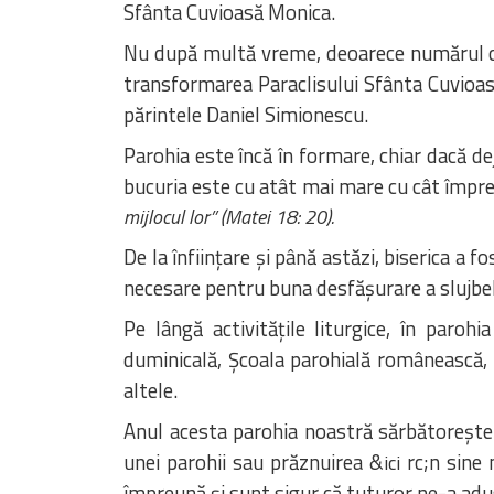
Sfânta Cuvioasă Monica.
Nu după multă vreme, deoarece numărul cred
transformarea Paraclisului Sfânta Cuvioasă
părintele Daniel Simionescu.
Parohia este încă în formare, chiar dacă de
bucuria este cu atât mai mare cu cât împr
mijlocul lor” (Matei 18: 20).
De la înființare și până astăzi, biserica a 
necesare pentru buna desfășurare a slujbelo
Pe lângă activitățile liturgice, în paroh
duminicală, Școala parohială românească, part
altele.
Anul acesta parohia noastră sărbătorește c
unei parohii sau prăznuirea &
rc;n sine
ici
împreună și sunt sigur că tuturor ne-a adus