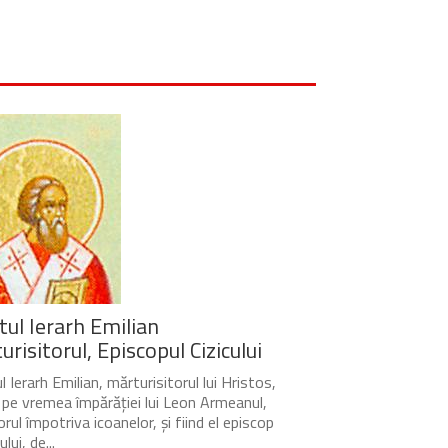
tul Ierarh Emilian
risitorul, Episcopul Cizicului
 Ierarh Emilian, mărturisitorul lui Hristos,
t pe vremea împărăției lui Leon Armeanul,
rul împotriva icoanelor, și fiind el episcop
ului, de...