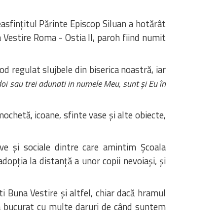
asfințitul Părinte Episcop Siluan a hotărât
 Vestire Roma - Ostia II, paroh fiind numit
d regulat slujbele din biserica noastră, iar
oi sau trei adunati in numele Meu, sunt și Eu în
mochetă, icoane, sfinte vase și alte obiecte,
tive și sociale dintre care amintim Școala
opția la distanță a unor copii nevoiași, și
i Buna Vestire și altfel, chiar dacă hramul
a bucurat cu multe daruri de când suntem