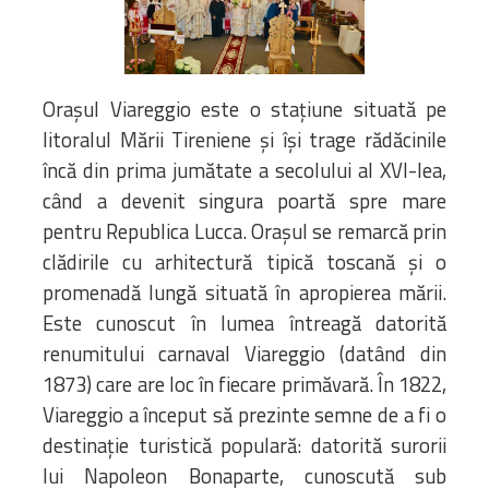
Bibliotecă
Resurse multimedia
Opinii ortodoxe
Din viața „familiei”
Orașul Viareggio este o stațiune situată pe
diecezei
litoralul Mării Tireniene și își trage rădăcinile
CSDE
încă din prima jumătate a secolului al XVI-lea,
Cuvântul Episcopului
când a devenit singura poartă spre mare
Lectura Lunii
pentru Republica Lucca. Orașul se remarcă prin
Prezentarea
clădirile cu arhitectură tipică toscană și o
Parohiilor
promenadă lungă situată în apropierea mării.
Este cunoscut în lumea întreagă datorită
renumitului carnaval Viareggio (datând din
CONTACT
1873) care are loc în fiecare primăvară. În 1822,
Viareggio a început să prezinte semne de a fi o
destinație turistică populară: datorită surorii
lui Napoleon Bonaparte, cunoscută sub