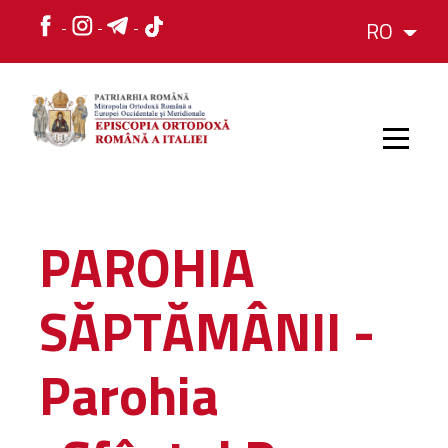
RO
HOME
PAROHIA
ISTORIC
SĂPTĂMÂNII -
IERARH
Parohia
ORGANIZAREA
ORGANIZAREA
Structura