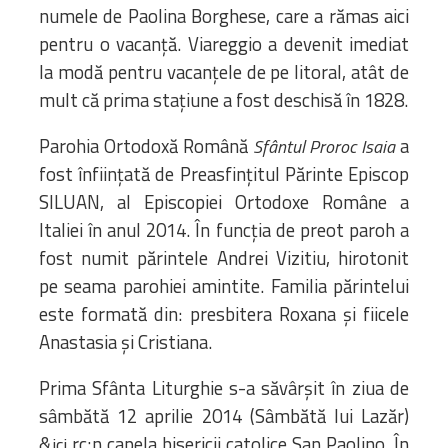
numele de Paolina Borghese, care a rămas aici
pentru o vacanță. Viareggio a devenit imediat
la modă pentru vacanțele de pe litoral, atât de
mult că prima stațiune a fost deschisă în 1828.
Parohia Ortodoxă Română
a
Sfântul Proroc Isaia
fost înființată de Preasfințitul Părinte Episcop
SILUAN, al Episcopiei Ortodoxe Române a
Italiei în anul 2014. În funcția de preot paroh a
fost numit părintele Andrei Vizitiu, hirotonit
pe seama parohiei amintite. Familia părintelui
este formată din: presbitera Roxana și fiicele
Anastasia și Cristiana.
Prima Sfânta Liturghie s-a săvârșit în ziua de
sâmbătă 12 aprilie 2014 (Sâmbătă lui Lazăr)
&
rc;n capela bisericii catolice San Paolino. În
ici