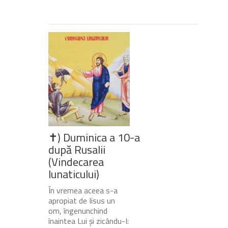
✝) Duminica a 10-a
după Rusalii
(Vindecarea
lunaticului)
În vremea aceea s-a
apropiat de Iisus un
om, îngenunchind
înaintea Lui și zicându-I: