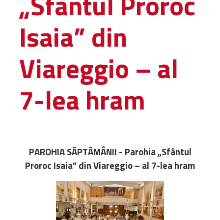
„Sfântul Proroc
Administrativă
Isaia” din
Protopopiate
Mănăstiri,
biserici și
Viareggio – al
monumente
Diaconii
7-lea hram
Centre și
Asociații
Cimitire
Parohii
PAROHIA SĂPTĂMÂNII - Parohia „Sfântul
RESURSE
Proroc Isaia” din Viareggio – al 7-lea hram
RESURSE
Apostolia Italia
Comunicate de presă
Statutele și legile
Scrisori pastorale