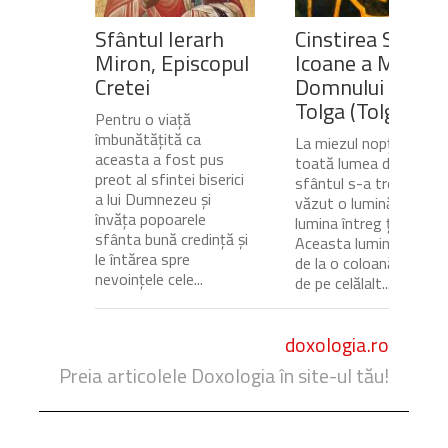
Sfântul Ierarh
Cinstirea Sfintei
Miron, Episcopul
Icoane a Maicii
Cretei
Domnului de pe
Tolga (Tolgska)
Pentru o viață
îmbunătățită ca
La miezul nopții, când
aceasta a fost pus
toată lumea dormea,
preot al sfintei biserici
sfântul s-a trezit și a
a lui Dumnezeu și
văzut o lumină care
învăța popoarele
lumina întreg ținutul.
sfânta bună credință și
Aceasta lumină venea
le întărea spre
de la o coloană de foc
nevoințele cele...
de pe celălalt...
doxologia.ro
Preia articolele Doxologia în site-ul tău!