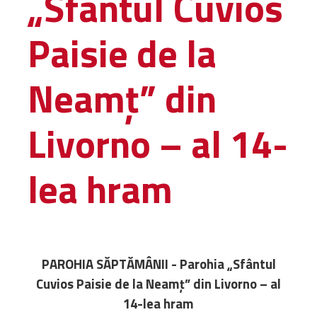
„Sfântul Cuvios
Administrativă
Paisie de la
Protopopiate
Mănăstiri,
biserici și
Neamț” din
monumente
Diaconii
Livorno – al 14-
Centre și
Asociații
Cimitire
lea hram
Parohii
RESURSE
RESURSE
Apostolia Italia
PAROHIA SĂPTĂMÂNII - Parohia „Sfântul
Comunicate de presă
Cuvios Paisie de la Neamț” din Livorno – al
Statutele și legile
14-lea hram
Scrisori pastorale