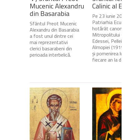
Mucenic Alexandru
Calinic al Edesse
din Basarabia
Pe 23 iunie 2020,
Patriarhia Ecumenică a
Sfântul Preot Mucenic
hotărât canonizarea
Alexandru din Basarabia
Mitropolitului Calinic al
a fost unul dintre cei
Edessei, Pellei și
mai reprezentativi
Almopiei (1919-1984)
clerici basarabeni din
și pomenirea lui în
perioada interbelică.
fiecare an la data de...