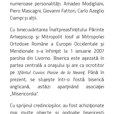
numeroase personalităţi: Amadeo Modigliani,
Piero Mascagni, Giovanni Fattori, Carlo Azeglio
Ciampi şi alții.
Cu binecuvântarea Înaltpreasfințitului Părinte
Arhiepiscop şi Mitropolit Iosif al Mitropoliei
Ortodoxe Române a Europei Occidentale şi
Meridionale s-a înfiinţat la 1 ianuarie 2007
parohia din Livorno. Biserica este aşezată în
partea centrală a oraşului şi are ca ocrotitor
pe
. Până în
Sfântul Cuvios Paisie de la Neamţ
prezent, se slujește într-o fostă biserică
anglicană, astăzi aparţinând asociaţiei
„Misericordia”.
Cu sprijinul credincioşilor, au fost achiziţionate
mai multe obiecte şi podoabe bisericeşti