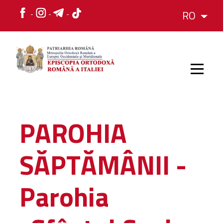
RO
HOME
PAROHIA
ISTORIC
SĂPTĂMÂNII -
IERARH
Parohia
ORGANIZAREA
ORGANIZAREA
Structura