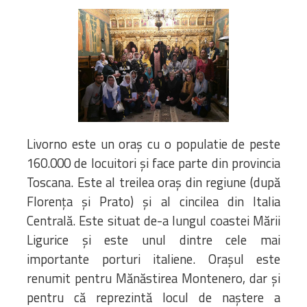
Bibliotecă
Resurse multimedia
Opinii ortodoxe
Din viața „familiei”
diecezei
CSDE
Cuvântul Episcopului
Lectura Lunii
Livorno este un oraş cu o populatie de peste
Prezentarea
160.000 de locuitori şi face parte din provincia
Parohiilor
Toscana. Este al treilea oraş din regiune (după
Florența şi Prato) și al cincilea din Italia
Centrală. Este situat de-a lungul coastei Mării
CONTACT
Ligurice şi este unul dintre cele mai
importante porturi italiene. Oraşul este
renumit pentru Mănăstirea Montenero, dar şi
pentru că reprezintă locul de naştere a