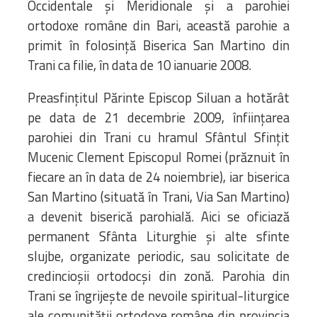
Occidentale și Meridionale şi a parohiei
ortodoxe române din Bari, această parohie a
primit în folosinţă Biserica San Martino din
Trani ca filie, în data de 10 ianuarie 2008.
Preasfinţitul Părinte Episcop Siluan a hotărât
pe data de 21 decembrie 2009, înfiinţarea
parohiei din Trani cu hramul Sfântul Sfinţit
Mucenic Clement Episcopul Romei (prăznuit în
fiecare an în data de 24 noiembrie), iar biserica
San Martino (situată în Trani, Via San Martino)
a devenit biserică parohială. Aici se oficiază
permanent Sfânta Liturghie şi alte sfinte
slujbe, organizate periodic, sau solicitate de
credincioşii ortodocşi din zonă. Parohia din
Trani se îngrijește de nevoile spiritual-liturgice
ale comunităţii ortodoxe române din provincia