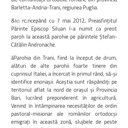
Barletta-Andria-Trani, regiunea Puglia.
&
rc;ncepând cu 7 mai 2012, Preasfinţitul
Ici
Părinte Episcop Siluan l-a numit ca preot
paroh la această parohie pe părintele Ştefan-
Cătălin Andronache.
âParohia din Trani, fiind la început de drum,
alături de alte parohii foarte tinere din
cuprinsul Italiei, a încercat în primul rând, să-şi
identifice enoriaşii. Aceştia sunt răspândiţi pe
teritoriul aflat la nord de oraşul şi Provincia
Bari, lucrând preponderent în agricultură.
Venind în întâmpinarea necesităţilor de ordin
pastoral-misionar ale românilor ortodocşi
emigraţi în această zonă, slujbele de peste