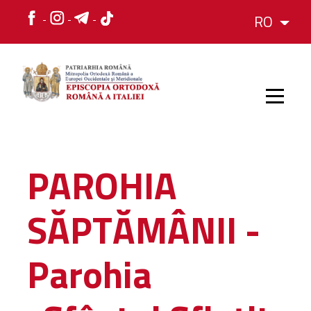
RO
HOME
PAROHIA
ISTORIC
SĂPTĂMÂNII -
IERARH
Parohia
ORGANIZAREA
ORGANIZAREA
Structura