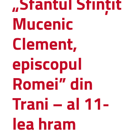
„Sfântul Sfințit
Administrativă
Mucenic
Protopopiate
Mănăstiri,
biserici și
Clement,
monumente
Diaconii
episcopul
Centre și
Asociații
Cimitire
Romei” din
Parohii
Trani – al 11-
RESURSE
RESURSE
Apostolia Italia
lea hram
Comunicate de presă
Statutele și legile
Scrisori pastorale