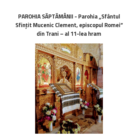
Bibliotecă
Resurse multimedia
PAROHIA SĂPTĂMÂNII - Parohia „Sfântul
Opinii ortodoxe
Sfințit Mucenic Clement, episcopul Romei”
Din viața „familiei”
din Trani – al 11-lea hram
diecezei
CSDE
Cuvântul Episcopului
Lectura Lunii
Prezentarea
Parohiilor
CONTACT