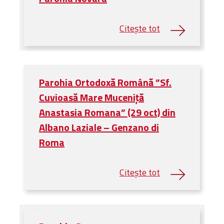
Bibliotecă
Resurse multimedia
Opinii ortodoxe
Din viața „familiei”
diecezei
CSDE
Parohia Ortodoxă Română ”Sf.
Cuvântul Episcopului
Cuvioasă Mare Muceniţă
Lectura Lunii
Anastasia Romana” (29 oct) din
Prezentarea
Parohiilor
Albano Laziale – Genzano di
Roma
CONTACT