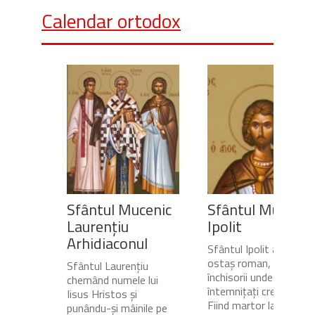
Calendar ortodox
Sfântul Mucenic
Sfântul Mucenic
Laurențiu
Ipolit
Arhidiaconul
Sfântul Ipolit a fost
ostaș roman, gardian a
Sfântul Laurențiu
închisorii unde erau
chemând numele lui
întemnițați creștinii.
Iisus Hristos și
Fiind martor la
punându-și mâinile pe