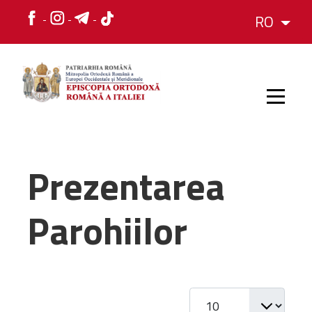
RO
HOME
Prezentarea
ISTORIC
Parohiilor
IERARH
ORGANIZAREA
Afișare #
ORGANIZAREA
Structura