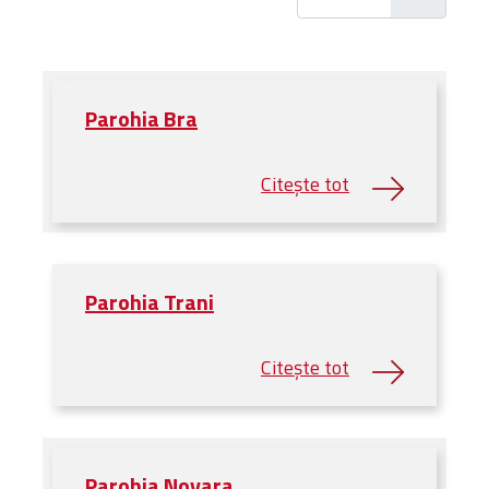
Administrativă
Protopopiate
Mănăstiri,
biserici și
Parohia Bra
monumente
Diaconii
Centre și
Asociații
Cimitire
Parohii
Parohia Trani
RESURSE
RESURSE
Apostolia Italia
Comunicate de presă
Statutele și legile
Scrisori pastorale
Parohia Novara