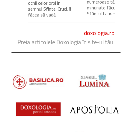
numeroase tămăduiri
ochii celor orbi în
minunate făcute de
semnul Sfintei Cruci, îi
Sfântul Laurențiu,...
făcea să vadă.
doxologia.ro
Preia articolele Doxologia în site-ul tău!