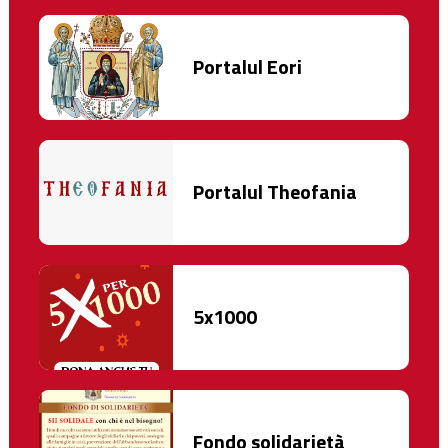
Portalul Eori
Portalul Theofania
5x1000
Fondo solidarietà