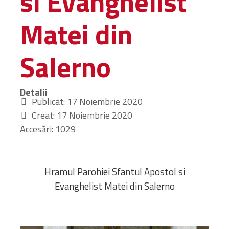
si Evanghelist
Matei din
INTERVIURI
Salerno
CONTACT
Detalii
CERCA
Publicat: 17 Noiembrie 2020
Creat: 17 Noiembrie 2020
Accesări: 1029
Hramul Parohiei Sfantul Apostol si
Evanghelist Matei din Salerno