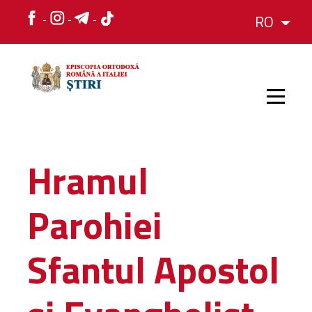
RO
ACASĂ
Hramul
ȘTIRI
Parohiei
HRAMURI
Sfantul Apostol
EVENIMENTE