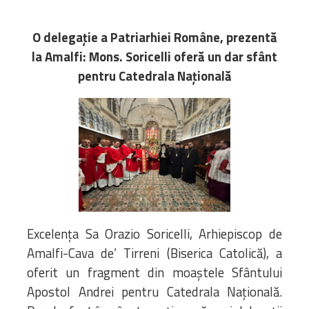
Biblioteca
Risorse multimediali
O delegație a Patriarhiei Române, prezentă
Opinioni Ortodosse
la Amalfi: Mons. Soricelli oferă un dar sfânt
Dalla vita
pentru Catedrala Națională
della”famiglia” della
diocesi
CSDE
La Parola del Vescovo
Lectura Lunii
Prezentarea
Parohiilor
Excelenţa Sa Orazio Soricelli, Arhiepiscop de
CONTATTI
Amalfi-Cava de’ Tirreni (Biserica Catolică), a
oferit un fragment din moaștele Sfântului
Apostol Andrei pentru Catedrala Națională.