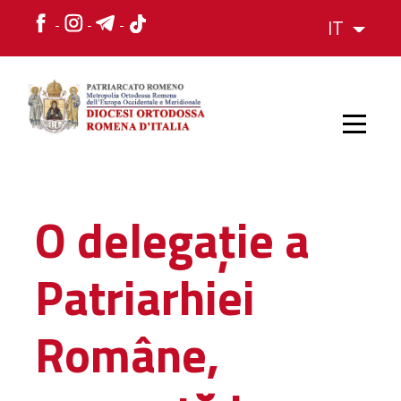
IT
HOME
O delegație a
STORIA
Patriarhiei
VESCOVO
Române,
L'ORGANIZZAZIONE
L'ORGANIZZAZIONE
La Struttura