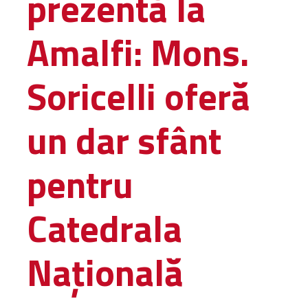
prezentă la
Amministrativa
Amalfi: Mons.
Decanati
Monasteri,
chiese e
Soricelli oferă
monumenti
Diaconie
un dar sfânt
Associazioni e
Centri
Cimiteri
pentru
Parrocchie
Catedrala
RISORSE
RISORSE
Apostolia Italia
Națională
Comunicati stampa
Gli Statuti e le leggi
Lettere pastorali