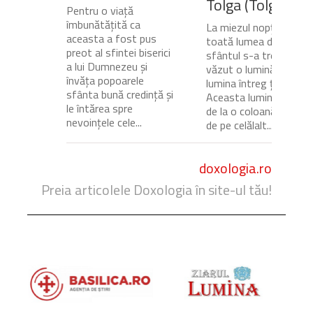
Tolga (Tolgska)
Pentru o viață
îmbunătățită ca
La miezul nopții, când
aceasta a fost pus
toată lumea dormea,
preot al sfintei biserici
sfântul s-a trezit și a
a lui Dumnezeu și
văzut o lumină care
învăța popoarele
lumina întreg ținutul.
sfânta bună credință și
Aceasta lumină venea
le întărea spre
de la o coloană de foc
nevoințele cele...
de pe celălalt...
doxologia.ro
Preia articolele Doxologia în site-ul tău!