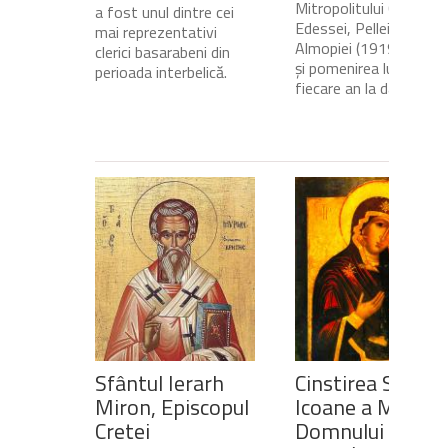
Mitropolitului Calinic al
a fost unul dintre cei
Edessei, Pellei și
mai reprezentativi
Almopiei (1919-1984)
clerici basarabeni din
și pomenirea lui în
perioada interbelică.
fiecare an la data de...
Sfântul Ierarh
Cinstirea Sfintei
Miron, Episcopul
Icoane a Maicii
Cretei
Domnului de pe