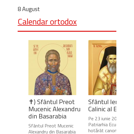
8 August
Calendar ortodox
✝) Sfântul Preot
Sfântul Ierarh
Mucenic Alexandru
Calinic al Edesse
din Basarabia
Pe 23 iunie 2020,
Patriarhia Ecumenică a
Sfântul Preot Mucenic
hotărât canonizarea
Alexandru din Basarabia