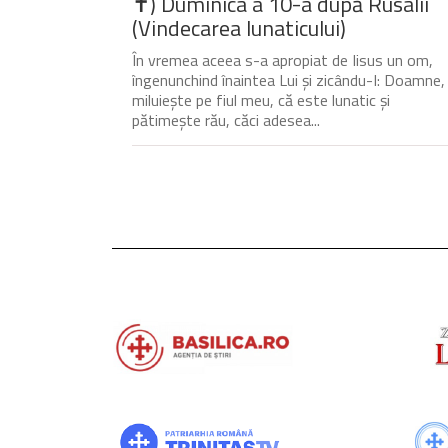
✝) Duminica a 10-a după Rusalii
(Vindecarea lunaticului)
În vremea aceea s-a apropiat de Iisus un om,
îngenunchind înaintea Lui și zicându-I: Doamne,
miluiește pe fiul meu, că este lunatic și
pătimește rău, căci adesea...