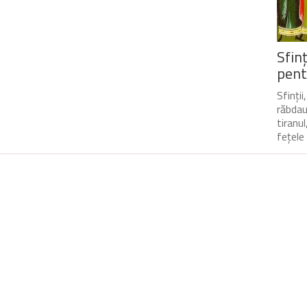
Sfin
pent
Sfinții
răbdau 
tiranu
fețele 