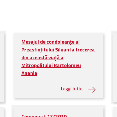
Mesajul de condoleanţe al
Preasfințitului Siluan la trecerea
din această viaţă a
Mitropolitului Bartolomeu
Anania
Comunicat 17/2010