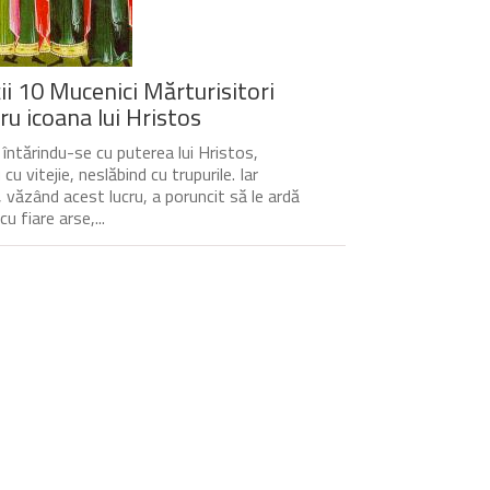
ții 10 Mucenici Mărturisitori
ru icoana lui Hristos
, întărindu-se cu puterea lui Hristos,
cu vitejie, neslăbind cu trupurile. Iar
l, văzând acest lucru, a poruncit să le ardă
cu fiare arse,...