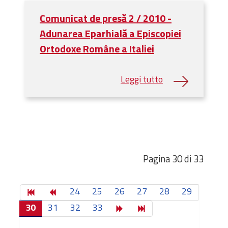
Comunicat de presă 2 / 2010 -
Adunarea Eparhială a Episcopiei
Ortodoxe Române a Italiei
Pagina 30 di 33
24
25
26
27
28
29
30
31
32
33