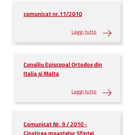
Amministrativa
comunicat nr.11/2010
Decanati
Monasteri,
chiese e
monumenti
Diaconie
Associazioni e
Centri
Consiliu Episcopal Ortodox din
Cimiteri
Italia și Malta
Parrocchie
RISORSE
RISORSE
Apostolia Italia
Comunicati stampa
Gli Statuti e le leggi
Comunicat Nr. 9 / 2010 -
Lettere pastorali
Cinstirea moaștelor Sfintei