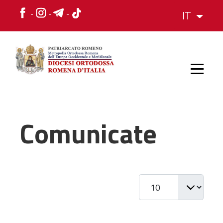
IT
HOME
Comunicate
STORIA
Visualizza #
VESCOVO
L'ORGANIZZAZIONE
L'ORGANIZZAZIONE
La Struttura