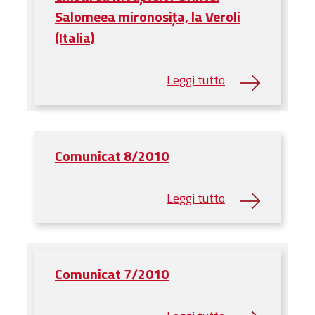
Biblioteca
Salomeea mironosița, la Veroli
Risorse multimediali
(Italia)
Opinioni Ortodosse
Dalla vita
della”famiglia” della
diocesi
CSDE
La Parola del Vescovo
Comunicat 8/2010
Lectura Lunii
Prezentarea
Parohiilor
CONTATTI
Comunicat 7/2010