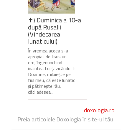
✝) Duminica a 10-a
după Rusalii
(Vindecarea
lunaticului)
În vremea aceea s-a
apropiat de Iisus un
om, îngenunchind
înaintea Lui și zicându-I:
Doamne, miluiește pe
fiul meu, că este lunatic
și pătimește rău,
căci adesea...
doxologia.ro
Preia articolele Doxologia în site-ul tău!