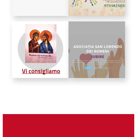
Biblioteca
Risorse multimediali
Opinioni Ortodosse
Dalla vita
della”famiglia” della
diocesi
CSDE
La Parola del Vescovo
Lectura Lunii
Prezentarea
Parohiilor
CONTATTI