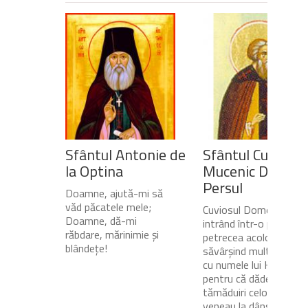
Sfântul Antonie de
Sfântul Cuvios
la Optina
Mucenic Dometi
Persul
Doamne, ajută-mi să
văd păcatele mele;
Cuviosul Dometie
Doamne, dă-mi
intrând într-o peșteră,
răbdare, mărinimie şi
petrecea acolo
blândeţe!
săvârșind multe minuni
cu numele lui Hristos,
pentru că dădea
tămăduiri celor ce
veneau la dânsul și îi