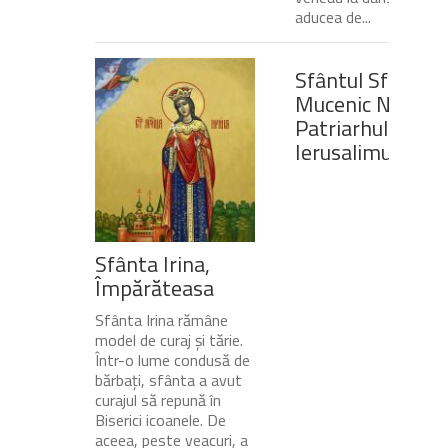
aducea de...
Sfântul Sfinţit
Mucenic Narcis,
Patriarhul
Ierusalimului
Sfânta Irina,
Împărăteasa
Sfânta Irina rămâne
model de curaj și tărie.
Într-o lume condusă de
bărbați, sfânta a avut
curajul să repună în
Biserici icoanele. De
aceea, peste veacuri, a