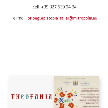
Amministrativa
cell: +39 327 639 94 84;
Decanati
e-mail:
pribegi.episcopia.italiei@mitropolia.eu
Monasteri,
chiese e
monumenti
Diaconie
Associazioni e
Centri
Cimiteri
Parrocchie
RISORSE
RISORSE
Apostolia Italia
Comunicati stampa
Gli Statuti e le leggi
Lettere pastorali