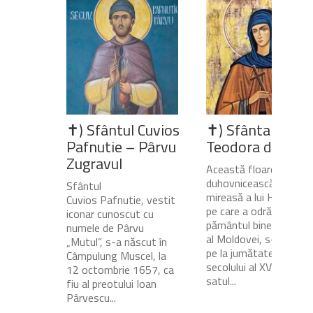
✝) Sfântul Cuvios
✝) Sfânta Cuvio
Pafnutie – Pârvu
Teodora de la Si
Zugravul
Această floare
duhovnicească și
Sfântul
mireasă a lui Hristos,
Cuvios Pafnutie, vestit
pe care a odrăslit-o
iconar cunoscut cu
pământul binecuvânta
numele de Pârvu
al Moldovei, s-a născu
„Mutul”, s-a născut în
pe la jumătatea
Câmpulung Muscel, la
secolului al XVII-lea, în
12 octombrie 1657, ca
satul...
fiu al preotului Ioan
Pârvescu...