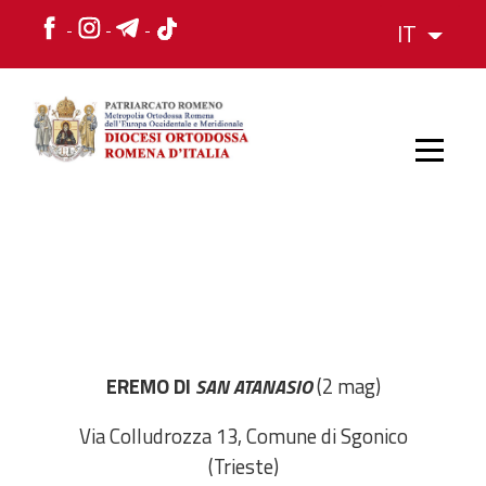
IT
HOME
STORIA
EREMO DI
(2 mag)
SAN ATANASIO
VESCOVO
Via Colludrozza 13, Comune di Sgonico
L'ORGANIZZAZIONE
(Trieste)
L'ORGANIZZAZIONE
La Struttura