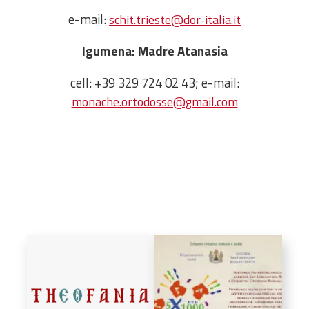
Amministrativa
e-mail:
schit.trieste@dor-italia.it
Decanati
Igumena: Madre Atanasia
Monasteri,
chiese e
cell: +39 329 724 02 43; e-mail:
monumenti
monache.ortodosse@gmail.com
Diaconie
Associazioni e
Centri
Cimiteri
Parrocchie
RISORSE
RISORSE
Apostolia Italia
Comunicati stampa
Gli Statuti e le leggi
Lettere pastorali