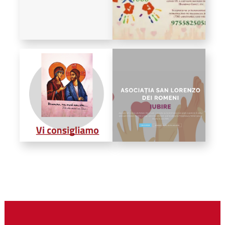
Biblioteca
Risorse multimediali
Opinioni Ortodosse
Dalla vita
della”famiglia” della
diocesi
CSDE
La Parola del Vescovo
Lectura Lunii
Prezentarea
Parohiilor
CONTATTI