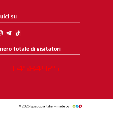
uici su
ero totale di visitatori
© 2026 Episcopia Italiei - made by