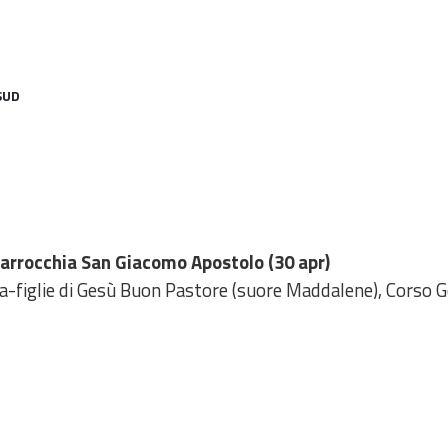
SUD
 Parrocchia San Giacomo Apostolo (30 apr)
na-figlie di Gesù Buon Pastore (suore Maddalene), Corso 