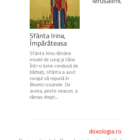
Ierusalimului
Sfânta Irina,
Împărăteasa
Sfânta Irina rămâne
model de curaj și tărie.
Într-o lume condusă de
bărbați, sfânta a avut
curajul să repună în
Biserici icoanele. De
aceea, peste veacuri, a
rămas drept...
doxologia.ro