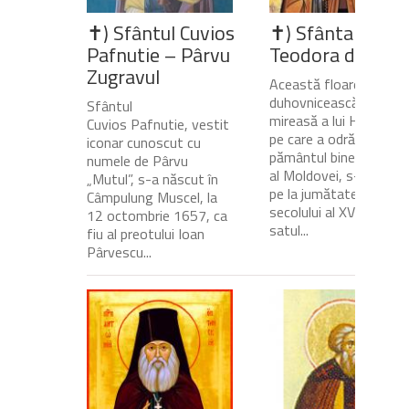
✝) Sfântul Cuvios
✝) Sfânta Cuvio
Pafnutie – Pârvu
Teodora de la Si
Zugravul
Această floare
duhovnicească și
Sfântul
mireasă a lui Hristos,
Cuvios Pafnutie, vestit
pe care a odrăslit-o
iconar cunoscut cu
pământul binecuvânta
numele de Pârvu
al Moldovei, s-a născu
„Mutul”, s-a născut în
pe la jumătatea
Câmpulung Muscel, la
secolului al XVII-lea, în
12 octombrie 1657, ca
satul...
fiu al preotului Ioan
Pârvescu...