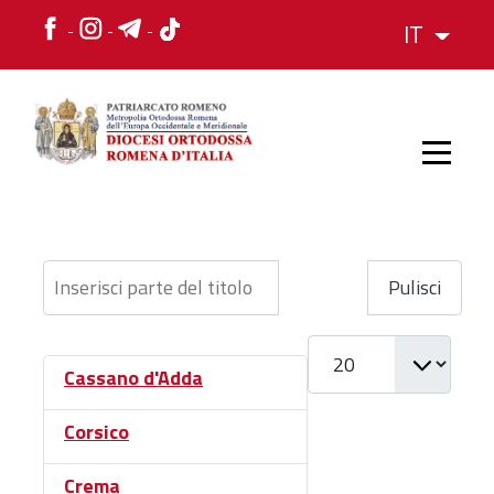
IT
HOME
Inserisci parte del titolo
Filtro
Pulisci
STORIA
Visualizza #
Cassano d'Adda
VESCOVO
Corsico
L'ORGANIZZAZIONE
L'ORGANIZZAZIONE
Crema
La Struttura