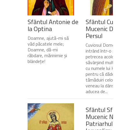
Sfântul Antonie de
Sfântul Cuvios
la Optina
Mucenic Dometi
Persul
Doamne, ajută-mi să
văd păcatele mele;
Cuviosul Dometie
Doamne, dă-mi
intrând într-o peșteră,
răbdare, mărinimie şi
petrecea acolo
blândeţe!
săvârșind multe minuni
cu numele lui Hristos,
pentru că dădea
tămăduiri celor ce
veneau la dânsul și îi
aducea de...
Sfântul Sfinţit
Mucenic Narcis,
Patriarhul