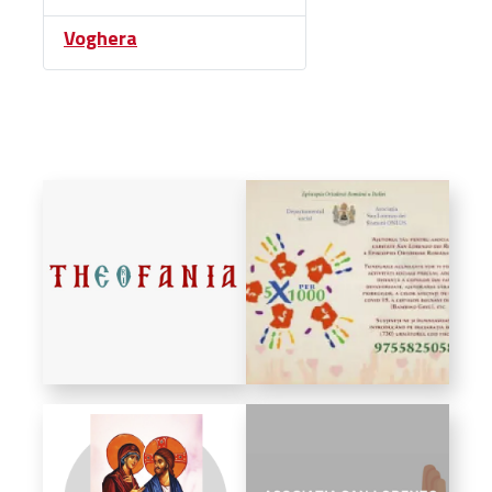
Biblioteca
Voghera
Risorse multimediali
Opinioni Ortodosse
Dalla vita
della”famiglia” della
diocesi
CSDE
La Parola del Vescovo
Lectura Lunii
Prezentarea
Parohiilor
CONTATTI