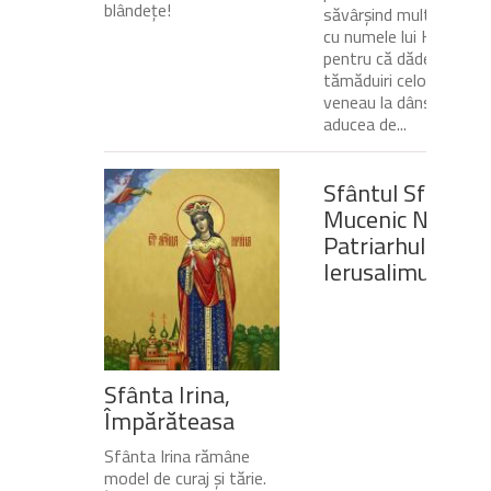
blândeţe!
săvârșind multe minuni
cu numele lui Hristos,
pentru că dădea
tămăduiri celor ce
veneau la dânsul și îi
aducea de...
Sfântul Sfinţit
Mucenic Narcis,
Patriarhul
Ierusalimului
Sfânta Irina,
Împărăteasa
Sfânta Irina rămâne
model de curaj și tărie.