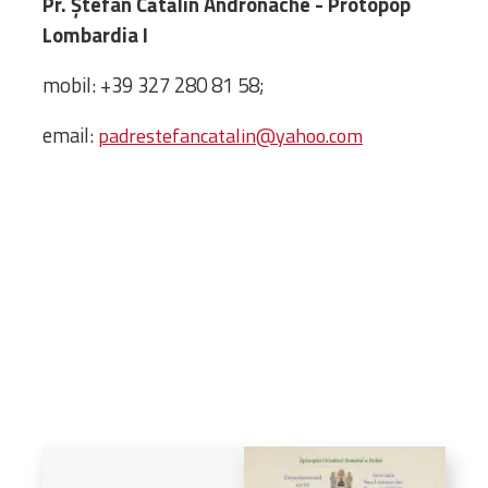
Pr. Ștefan Cătălin Andronache - Protopop
Biblioteca
Lombardia I
Risorse multimediali
Opinioni Ortodosse
mobil: +39 327 280 81 58;
Dalla vita
della”famiglia” della
email:
padrestefancatalin@yahoo.com
diocesi
CSDE
La Parola del Vescovo
Lectura Lunii
Prezentarea
Parohiilor
CONTATTI