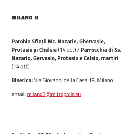
Amministrativa
Decanati
MILANO II
Monasteri,
chiese e
monumenti
Parohia Sfinții Mc. Nazarie, Ghervasie,
Diaconie
Protasie și Chelsie
(14 oct) /
Parrocchia di Ss.
Associazioni e
Nazario, Gervasio, Protasio e Celsio, martiri
Centri
(14 ott)
Cimiteri
Parrocchie
Biserica:
Via Giovanni della Casa 19, Milano
email:
milano2@mitropolia.eu
RISORSE
RISORSE
Apostolia Italia
Comunicati stampa
Gli Statuti e le leggi
Lettere pastorali