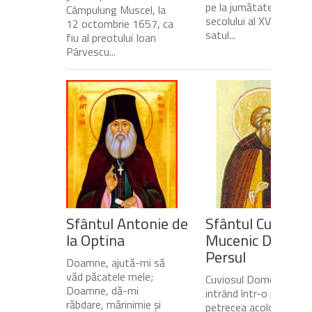
pe la jumătatea
Câmpulung Muscel, la
secolului al XVII-lea, în
12 octombrie 1657, ca
satul...
fiu al preotului Ioan
Pârvescu...
Sfântul Antonie de
Sfântul Cuvios
la Optina
Mucenic Dometi
Persul
Doamne, ajută-mi să
văd păcatele mele;
Cuviosul Dometie
Doamne, dă-mi
intrând într-o peșteră,
răbdare, mărinimie şi
petrecea acolo