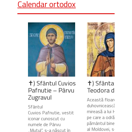
Calendar ortodox
✝) Sfântul Cuvios
✝) Sfânta Cuvio
Pafnutie – Pârvu
Teodora de la Si
Zugravul
Această floare
duhovnicească și
Sfântul
mireasă a lui Hristos,
Cuvios Pafnutie, vestit
pe care a odrăslit-o
iconar cunoscut cu
pământul binecuvânta
numele de Pârvu
al Moldovei, s-a născu
„Mutul”, s-a născut în