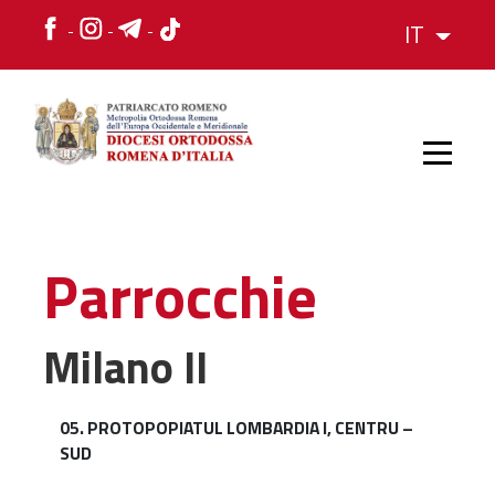
IT
HOME
Parrocchie
STORIA
Milano II
VESCOVO
05. PROTOPOPIATUL LOMBARDIA I, CENTRU –
SUD
L'ORGANIZZAZIONE
L'ORGANIZZAZIONE
La Struttura