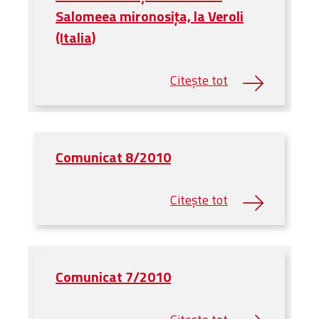
Bibliotecă
Salomeea mironosița, la Veroli
Resurse multimedia
(Italia)
Opinii ortodoxe
Din viața „familiei”
diecezei
CSDE
Cuvântul Episcopului
Lectura Lunii
Comunicat 8/2010
Prezentarea
Parohiilor
CONTACT
Comunicat 7/2010