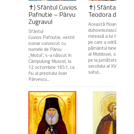
✝) Sfântul Cuvios
✝) Sfânta Cuvio
Pafnutie – Pârvu
Teodora de la Si
Zugravul
Această floare
duhovnicească și
Sfântul
mireasă a lui Hristos,
Cuvios Pafnutie, vestit
pe care a odrăslit-o
iconar cunoscut cu
pământul binecuvânta
numele de Pârvu
al Moldovei, s-a născu
„Mutul”, s-a născut în
pe la jumătatea
Câmpulung Muscel, la
secolului al XVII-lea, în
12 octombrie 1657, ca
satul...
fiu al preotului Ioan
Pârvescu...