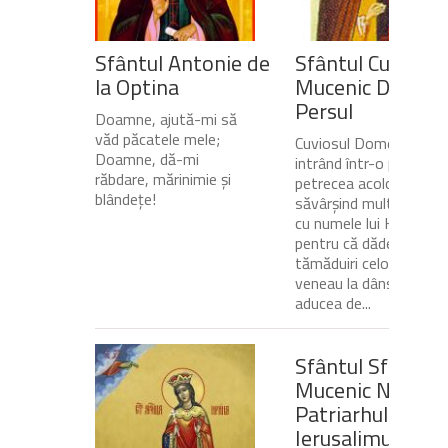
Sfântul Antonie de
Sfântul Cuvios
la Optina
Mucenic Dometi
Persul
Doamne, ajută-mi să
văd păcatele mele;
Cuviosul Dometie
Doamne, dă-mi
intrând într-o peșteră,
răbdare, mărinimie şi
petrecea acolo
blândeţe!
săvârșind multe minuni
cu numele lui Hristos,
pentru că dădea
tămăduiri celor ce
veneau la dânsul și îi
aducea de...
Sfântul Sfinţit
Mucenic Narcis,
Patriarhul
Ierusalimului