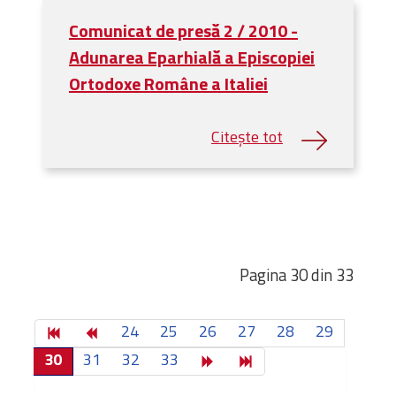
Comunicat de presă 2 / 2010 -
Adunarea Eparhială a Episcopiei
Ortodoxe Române a Italiei
Pagina 30 din 33
24
25
26
27
28
29
30
31
32
33