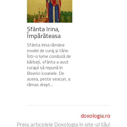
Sfânta Irina,
Împărăteasa
Sfânta Irina rămâne
model de curaj și tărie.
Într-o lume condusă de
bărbați, sfânta a avut
curajul să repună în
Biserici icoanele. De
aceea, peste veacuri, a
rămas drept...
doxologia.ro
Preia articolele Doxologia în site-ul tău!