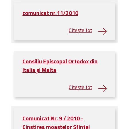
Administrativă
comunicat nr.11/2010
Protopopiate
Mănăstiri,
biserici și
monumente
Diaconii
Centre și
Asociații
Consiliu Episcopal Ortodox din
Cimitire
Italia și Malta
Parohii
RESURSE
RESURSE
Apostolia Italia
Comunicate de presă
Statutele și legile
Comunicat Nr. 9 / 2010 -
Scrisori pastorale
Cinstirea moaștelor Sfintei