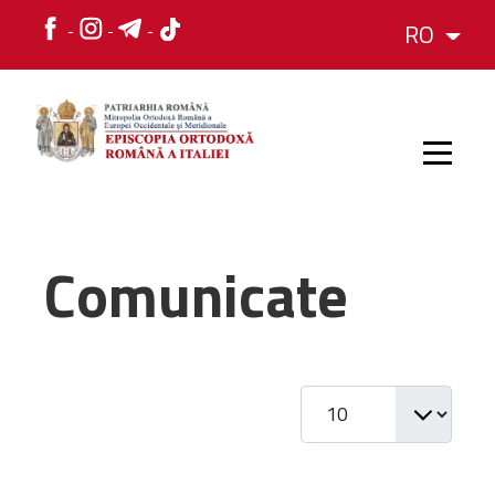
RO
HOME
Comunicate
ISTORIC
Afișare #
IERARH
ORGANIZAREA
ORGANIZAREA
Structura