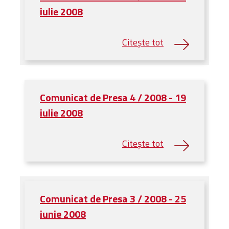
Bibliotecă
iulie 2008
Resurse multimedia
Opinii ortodoxe
Din viața „familiei”
diecezei
CSDE
Cuvântul Episcopului
Comunicat de Presa 4 / 2008 - 19
Lectura Lunii
iulie 2008
Prezentarea
Parohiilor
CONTACT
Comunicat de Presa 3 / 2008 - 25
iunie 2008