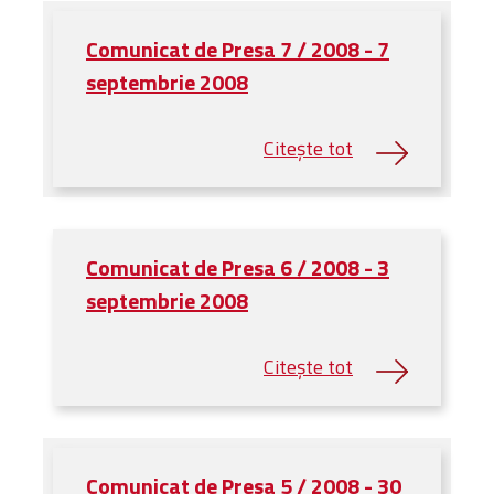
Administrativă
Comunicat de Presa 7 / 2008 - 7
Protopopiate
septembrie 2008
Mănăstiri,
biserici și
monumente
Diaconii
Centre și
Asociații
Cimitire
Comunicat de Presa 6 / 2008 - 3
Parohii
septembrie 2008
RESURSE
RESURSE
Apostolia Italia
Comunicate de presă
Statutele și legile
Scrisori pastorale
Comunicat de Presa 5 / 2008 - 30