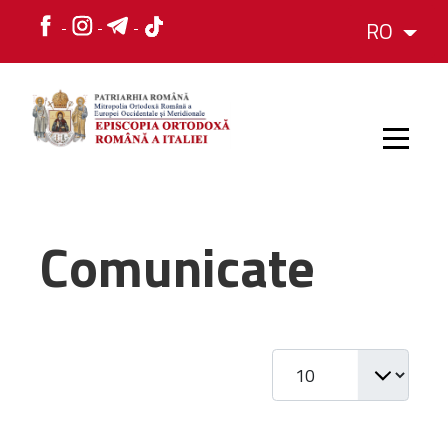
RO
HOME
Comunicate
ISTORIC
Afișare #
IERARH
ORGANIZAREA
ORGANIZAREA
Structura