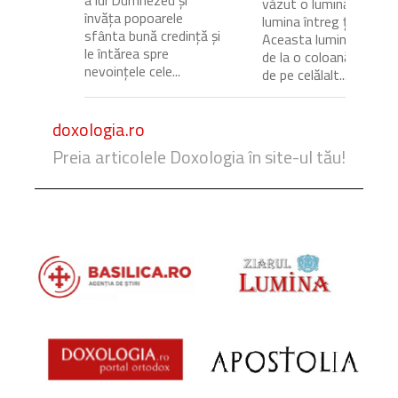
a lui Dumnezeu și
văzut o lumină care
învăța popoarele
lumina întreg ținutul.
sfânta bună credință și
Aceasta lumină venea
le întărea spre
de la o coloană de foc
nevoințele cele...
de pe celălalt...
doxologia.ro
Preia articolele Doxologia în site-ul tău!