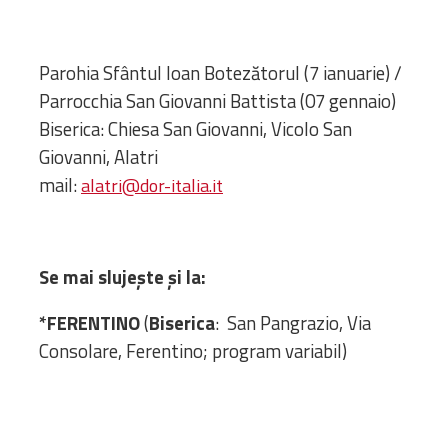
Administrativă
Protopopiate
Parohia Sfântul Ioan Botezătorul (7 ianuarie) /
Mănăstiri,
Parrocchia San Giovanni Battista (07 gennaio)
biserici și
Biserica: Chiesa San Giovanni, Vicolo San
monumente
Diaconii
Giovanni, Alatri
Centre și
mail:
alatri@dor-italia.it
Asociații
Cimitire
Parohii
Se mai slujește și la:
RESURSE
*FERENTINO
(
Biserica
: San Pangrazio, Via
RESURSE
Apostolia Italia
Consolare, Ferentino; program variabil)
Comunicate de presă
Statutele și legile
Scrisori pastorale