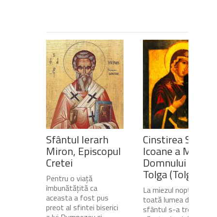
Sfântul Ierarh
Cinstirea Sfintei
Miron, Episcopul
Icoane a Maicii
Cretei
Domnului de pe
Tolga (Tolgska)
Pentru o viață
îmbunătățită ca
La miezul nopții, când
aceasta a fost pus
toată lumea dormea,
preot al sfintei biserici
sfântul s-a trezit și a