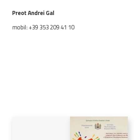
Bibliotecă
Resurse multimedia
Preot Andrei Gal
Opinii ortodoxe
mobil: +39 353 209 41 10
Din viața „familiei”
diecezei
CSDE
Cuvântul Episcopului
Lectura Lunii
Prezentarea
Parohiilor
CONTACT