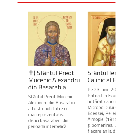
✝) Sfântul Preot
Sfântul Ierarh
Mucenic Alexandru
Calinic al Edesse
din Basarabia
Pe 23 iunie 2020,
Patriarhia Ecumenică a
Sfântul Preot Mucenic
hotărât canonizarea
Alexandru din Basarabia
Mitropolitului Calinic al
a fost unul dintre cei
Edessei, Pellei și
mai reprezentativi
Almopiei (1919-1984)
clerici basarabeni din
și pomenirea lui în
perioada interbelică.
fiecare an la data de...