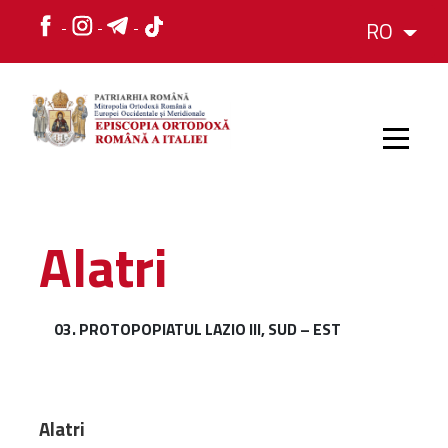
RO
HOME
Alatri
ISTORIC
03. PROTOPOPIATUL LAZIO III, SUD – EST
IERARH
ORGANIZAREA
Alatri
ORGANIZAREA
Structura