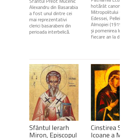
Sfântul Preot Mucenic
hotărât canonizarea
Alexandru din Basarabia
Mitropolitului Calinic al
a fost unul dintre cei
Edessei, Pellei și
mai reprezentativi
Almopiei (1919-1984)
clerici basarabeni din
și pomenirea lui în
perioada interbelică.
fiecare an la data de...
Sfântul Ierarh
Cinstirea Sfintei
Miron, Episcopul
Icoane a Maicii