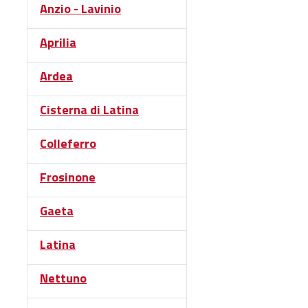
Anzio - Lavinio
Administrativă
Protopopiate
Aprilia
Mănăstiri,
biserici și
Ardea
monumente
Diaconii
Cisterna di Latina
Centre și
Colleferro
Asociații
Cimitire
Frosinone
Parohii
Gaeta
RESURSE
RESURSE
Apostolia Italia
Latina
Comunicate de presă
Statutele și legile
Nettuno
Scrisori pastorale