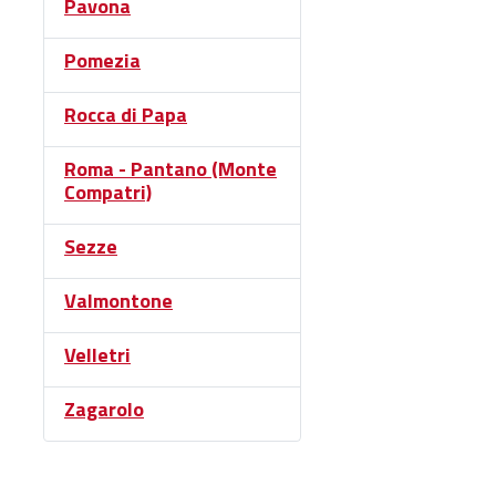
Pavona
Bibliotecă
Resurse multimedia
Pomezia
Opinii ortodoxe
Din viața „familiei”
Rocca di Papa
diecezei
CSDE
Roma - Pantano (Monte
Cuvântul Episcopului
Compatri)
Lectura Lunii
Sezze
Prezentarea
Parohiilor
Valmontone
Velletri
CONTACT
Zagarolo