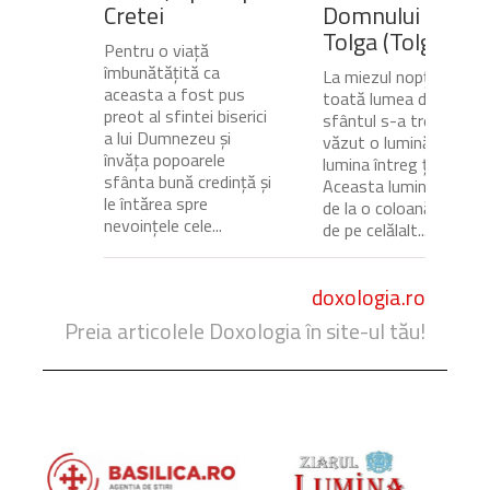
Cretei
Domnului de pe
Tolga (Tolgska)
Pentru o viață
îmbunătățită ca
La miezul nopții, când
aceasta a fost pus
toată lumea dormea,
preot al sfintei biserici
sfântul s-a trezit și a
a lui Dumnezeu și
văzut o lumină care
învăța popoarele
lumina întreg ținutul.
sfânta bună credință și
Aceasta lumină venea
le întărea spre
de la o coloană de foc
nevoințele cele...
de pe celălalt...
doxologia.ro
Preia articolele Doxologia în site-ul tău!