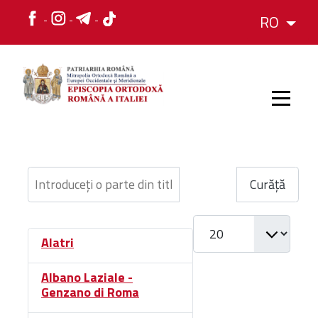
RO
HOME
Introduceți o parte din titlu.
Filtru
Curăță
ISTORIC
Afișare #
Alatri
IERARH
Albano Laziale -
Genzano di Roma
ORGANIZAREA
ORGANIZAREA
Structura