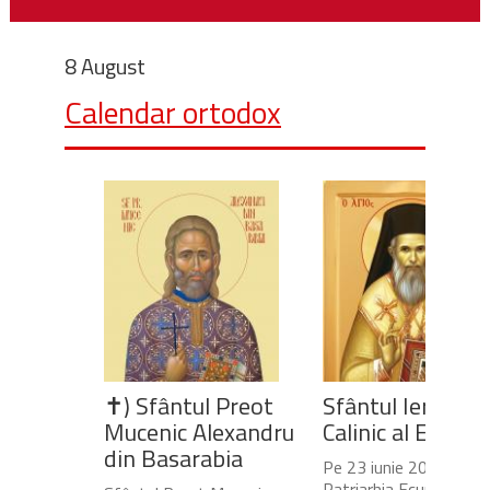
8 August
Calendar ortodox
✝) Sfântul Preot
Sfântul Ierarh
Mucenic Alexandru
Calinic al Edesse
din Basarabia
Pe 23 iunie 2020,
Patriarhia Ecumenică a