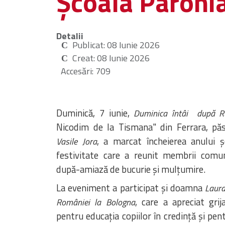
Școala Parohia
Detalii
Publicat: 08 Iunie 2026
Creat: 08 Iunie 2026
Accesări: 709
Duminică, 7 iunie,
Duminica întâi după Ru
Nicodim de la Tismana" din Ferrara, pă
, a marcat încheierea anului ș
Vasile Jora
festivitate care a reunit membrii comuni
după-amiază de bucurie și mulțumire.
La eveniment a participat și doamna
Laur
, care a apreciat grij
României la Bologna
pentru educația copiilor în credință și pen