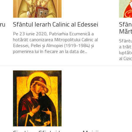
ru
Sfântul Ierarh Calinic al Edessei
Sfân
Mărtu
Pe 23 iunie 2020, Patriarhia Ecumenică a
hotărât canonizarea Mitropolitului Calinic al
Sfântul
Edessei, Pellei și Almopiei (1919-1984) și
a trăi
pomenirea lui în fiecare an la data de...
luptăto
al Cizic