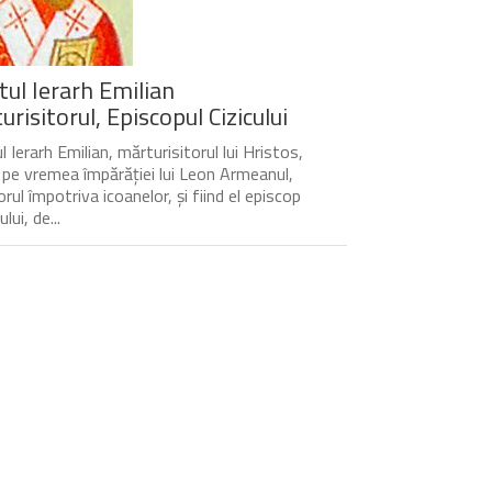
tul Ierarh Emilian
risitorul, Episcopul Cizicului
 Ierarh Emilian, mărturisitorul lui Hristos,
t pe vremea împărăției lui Leon Armeanul,
rul împotriva icoanelor, și fiind el episcop
ului, de...