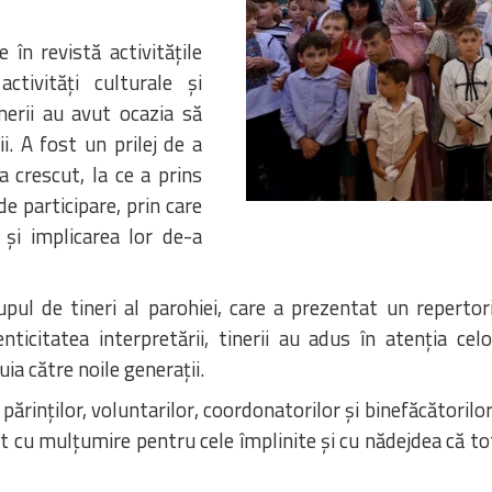
în revistă activitățile
ctivități culturale și
nerii au avut ocazia să
i. A fost un prilej de a
a crescut, la ce a prins
 de participare, prin care
și implicarea lor de-a
pul de tineri al parohiei, care a prezentat un repertor
icitatea interpretării, tinerii au adus în atenția celo
a către noile generații.
părinților, voluntarilor, coordonatorilor și binefăcătorilor 
at cu mulțumire pentru cele împlinite și cu nădejdea că t