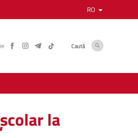
RO
pe
Caută
școlar la