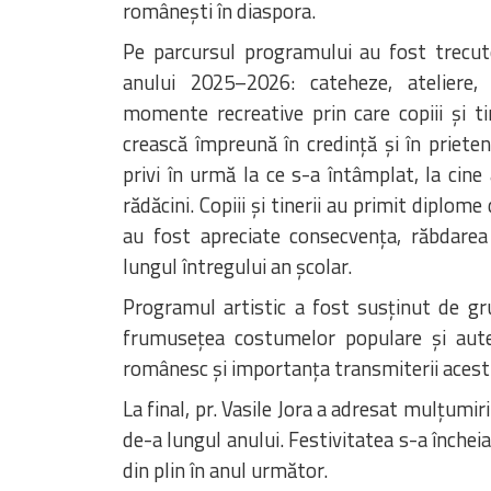
românești în diaspora.
Pe parcursul programului au fost trecute 
anului 2025–2026: cateheze, ateliere, a
momente recreative prin care copiii și ti
crească împreună în credință și în prieteni
privi în urmă la ce s-a întâmplat, la cine 
rădăcini. Copiii și tinerii au primit diplome
au fost apreciate consecvența, răbdarea 
lungul întregului an școlar.
Programul artistic a fost susținut de gru
frumusețea costumelor populare și autent
românesc și importanța transmiterii acestui
La final, pr. Vasile Jora a adresat mulțumiri 
de-a lungul anului. Festivitatea s-a închei
din plin în anul următor.