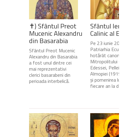
✝) Sfântul Preot
Sfântul Ierarh
Mucenic Alexandru
Calinic al Edesse
din Basarabia
Pe 23 iunie 2020,
Patriarhia Ecumenică a
Sfântul Preot Mucenic
hotărât canonizarea
Alexandru din Basarabia
Mitropolitului Calinic al
a fost unul dintre cei
Edessei, Pellei și
mai reprezentativi
Almopiei (1919-1984)
clerici basarabeni din
și pomenirea lui în
perioada interbelică.
fiecare an la data de...