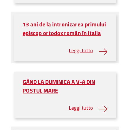
Biblioteca
Risorse multimediali
Opinioni Ortodosse
13 ani de la intronizarea primului
Dalla vita
episcop ortodox român în italia
della”famiglia” della
diocesi
CSDE
La Parola del Vescovo
Lectura Lunii
Prezentarea
GÂND LA DUMINICA A V-A DIN
Parohiilor
POSTUL MARE
CONTATTI