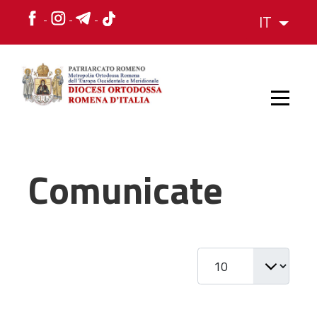
IT
HOME
Comunicate
STORIA
Visualizza #
VESCOVO
L'ORGANIZZAZIONE
L'ORGANIZZAZIONE
La Struttura