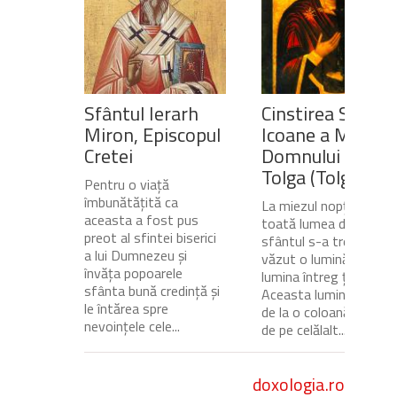
Sfântul Ierarh
Cinstirea Sfintei
Miron, Episcopul
Icoane a Maicii
Cretei
Domnului de pe
Tolga (Tolgska)
Pentru o viață
îmbunătățită ca
La miezul nopții, când
aceasta a fost pus
toată lumea dormea,
preot al sfintei biserici
sfântul s-a trezit și a
a lui Dumnezeu și
văzut o lumină care
învăța popoarele
lumina întreg ținutul.
sfânta bună credință și
Aceasta lumină venea
le întărea spre
de la o coloană de foc
nevoințele cele...
de pe celălalt...
doxologia.ro