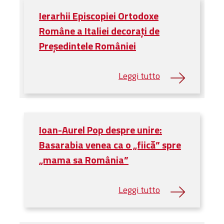
Ierarhii Episcopiei Ortodoxe
Române a Italiei decorați de
Președintele României
Ioan-Aurel Pop despre unire:
Basarabia venea ca o „fiică” spre
„mama sa România”