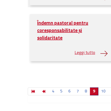
Îndemn pastoral pentru
coresponsabilitate și
solidaritate
4
5
6
7
8
9
10