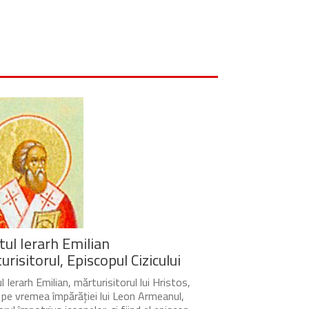
tul Ierarh Emilian
risitorul, Episcopul Cizicului
 Ierarh Emilian, mărturisitorul lui Hristos,
t pe vremea împărăției lui Leon Armeanul,