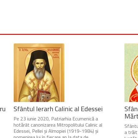
ru
Sfântul Ierarh Calinic al Edessei
Sfân
Mărtu
Pe 23 iunie 2020, Patriarhia Ecumenică a
hotărât canonizarea Mitropolitului Calinic al
Sfântul
Edessei, Pellei și Almopiei (1919-1984) și
a trăi
pomenirea lui în fiecare an la data de...