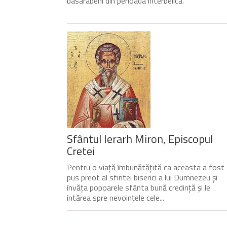
basarabeni din perioada interbelică.
Sfântul Ierarh Miron, Episcopul
Cretei
Pentru o viață îmbunătățită ca aceasta a fost
pus preot al sfintei biserici a lui Dumnezeu și
învăța popoarele sfânta bună credință și le
întărea spre nevoințele cele...