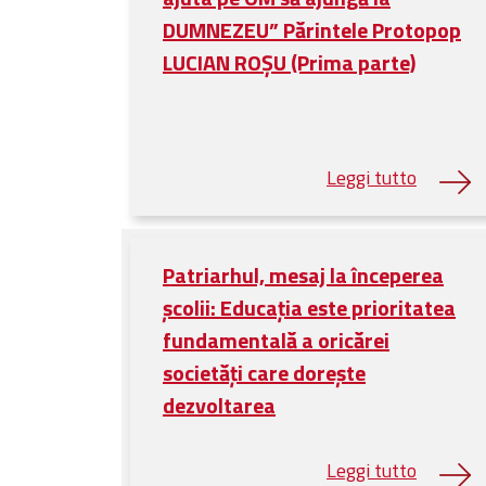
DUMNEZEU” Părintele Protopop
LUCIAN ROȘU (Prima parte)
Patriarhul, mesaj la începerea
școlii: Educaţia este prioritatea
fundamentală a oricărei
societăţi care doreşte
dezvoltarea