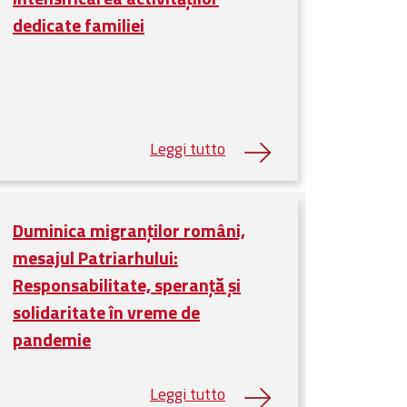
dedicate familiei
Duminica migranților români,
mesajul Patriarhului:
Responsabilitate, speranţă şi
solidaritate în vreme de
pandemie