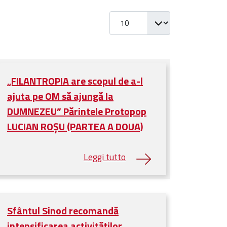
Visualizza #
„FILANTROPIA are scopul de a-l
ajuta pe OM să ajungă la
DUMNEZEU” Părintele Protopop
LUCIAN ROȘU (PARTEA A DOUA)
Sfântul Sinod recomandă
intensificarea activităților