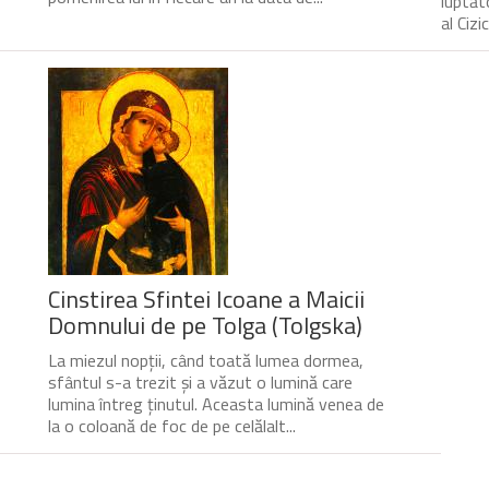
luptăto
al Cizic
Cinstirea Sfintei Icoane a Maicii
Domnului de pe Tolga (Tolgska)
La miezul nopții, când toată lumea dormea,
sfântul s-a trezit și a văzut o lumină care
lumina întreg ținutul. Aceasta lumină venea de
la o coloană de foc de pe celălalt...