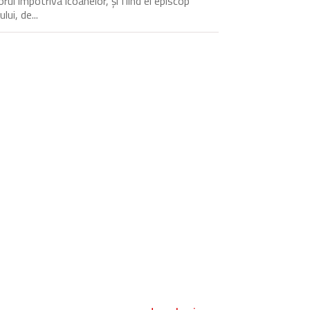
rul împotriva icoanelor, și fiind el episcop
ului, de...