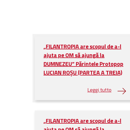
„FILANTROPIA are scopul de a-l
ajuta pe OM să ajungă la
DUMNEZEU” Părintele Protopop
LUCIAN ROȘU (PARTEA A TREIA)
„FILANTROPIA are scopul de a-l
ajuta pe OM să ajungă la