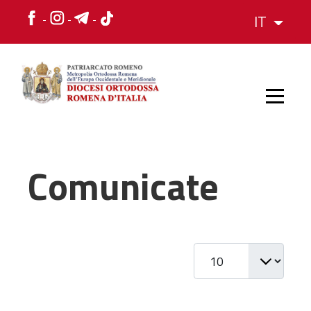
IT
HOME
Comunicate
STORIA
Visualizza #
VESCOVO
L'ORGANIZZAZIONE
L'ORGANIZZAZIONE
La Struttura