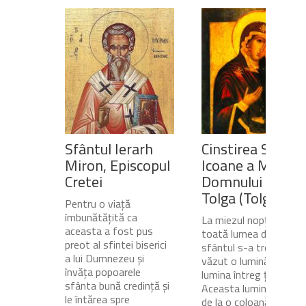
Sfântul Ierarh
Cinstirea Sfintei
Miron, Episcopul
Icoane a Maicii
Cretei
Domnului de pe
Tolga (Tolgska)
Pentru o viață
îmbunătățită ca
La miezul nopții, când
aceasta a fost pus
toată lumea dormea,
preot al sfintei biserici
sfântul s-a trezit și a
a lui Dumnezeu și
văzut o lumină care
învăța popoarele
lumina întreg ținutul.
sfânta bună credință și
Aceasta lumină venea
le întărea spre
de la o coloană de foc