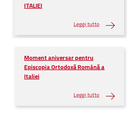
ITALIEI
Moment aniversar pentru
Episcopia Ortodoxă Română a
Italiei