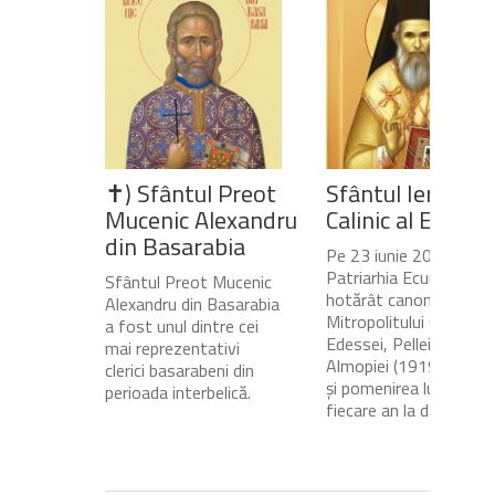
✝) Sfântul Preot
Sfântul Ierarh
Mucenic Alexandru
Calinic al Edesse
din Basarabia
Pe 23 iunie 2020,
Patriarhia Ecumenică a
Sfântul Preot Mucenic
hotărât canonizarea
Alexandru din Basarabia
Mitropolitului Calinic al
a fost unul dintre cei
Edessei, Pellei și
mai reprezentativi
Almopiei (1919-1984)
clerici basarabeni din
și pomenirea lui în
perioada interbelică.
fiecare an la data de...