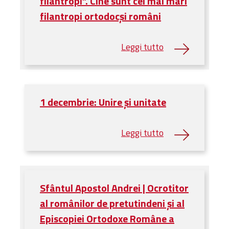
filantropi”. Cine sunt cei mai mari
filantropi ortodocşi români
1 decembrie: Unire și unitate
Sfântul Apostol Andrei | Ocrotitor
al românilor de pretutindeni și al
Episcopiei Ortodoxe Române a