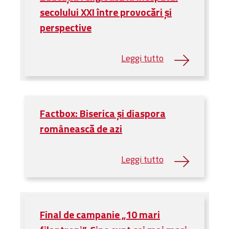
Biblioteca
secolului XXI între provocări și
Risorse multimediali
perspective
Opinioni Ortodosse
Dalla vita
della”famiglia” della
diocesi
CSDE
La Parola del Vescovo
Factbox: Biserica și diaspora
Lectura Lunii
românească de azi
Prezentarea
Parohiilor
CONTATTI
Final de campanie „10 mari