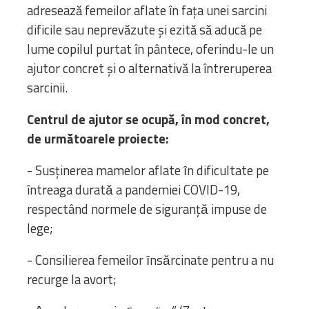
adresează femeilor aflate în faţa unei sarcini
dificile sau neprevăzute şi ezită să aducă pe
lume copilul purtat în pântece, oferindu-le un
ajutor concret şi o alternativă la întreruperea
sarcinii.
Centrul de ajutor se ocupă, în mod concret,
de următoarele proiecte:
- Susținerea mamelor aflate ȋn dificultate pe
întreaga duratǎ a pandemiei COVID-19,
respectând normele de siguranțǎ impuse de
lege;
- Consilierea femeilor ȋnsǎrcinate pentru a nu
recurge la avort;