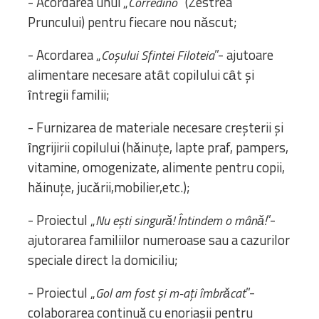
- Acordarea unui „
” (Zestrea
Corredino
Pruncului) pentru fiecare nou nǎscut;
- Acordarea „
”- ajutoare
Coşului Sfintei Filoteia
alimentare necesare atȃt copilului cȃt şi
ȋntregii familii;
- Furnizarea de materiale necesare creşterii și
ȋngrijirii copilului (hǎinuțe, lapte praf, pampers,
vitamine, omogenizate, alimente pentru copii,
hǎinuțe, jucǎrii,mobilier,etc.);
- Proiectul „
”-
Nu ești singurǎ! Întindem o mânǎ!
ajutorarea familiilor numeroase sau a cazurilor
speciale direct la domiciliu;
- Proiectul „
”-
Gol am fost și m-ați îmbrǎcat
colaborarea continuă cu enoriașii pentru