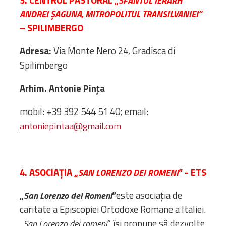
SFÂNTUL IERARH
ANDREI ȘAGUNA, MITROPOLITUL TRANSILVANIEI”
– SPILIMBERGO
Adresa:
Via Monte Nero 24, Gradisca di
Spilimbergo
Arhim. Antonie Pința
mobil: +39 392 544 51 40; email:
antoniepintaa@gmail.com
4. ASOCIAȚIA „
” - ETS
SAN LORENZO DEI ROMENI
„
”
este asociația de
San Lorenzo dei Romeni
caritate a Episcopiei Ortodoxe Romane a Italiei.
„
” își propune să dezvolte
San Lorenzo dei romeni