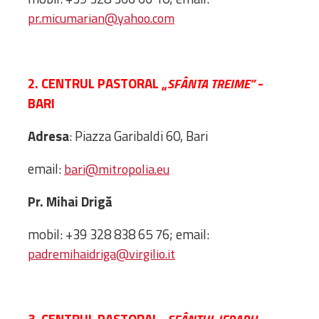
Bibliotecă
pr.micumarian@yahoo.com
Resurse multimedia
Opinii ortodoxe
Din viața „familiei”
2. CENTRUL PASTORAL „
-
SFÂNTA TREIME”
diecezei
BARI
CSDE
Cuvântul Episcopului
Adresa
: Piazza Garibaldi 60, Bari
Lectura Lunii
Prezentarea
email:
bari@mitropolia.eu
Parohiilor
Pr. Mihai Drigă
mobil: +39 328 838 65 76; email:
CONTACT
padremihaidriga@virgilio.it
3. CENTRUL PASTORAL „