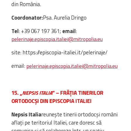
din România.
Coordonator:
Psa. Aurelia Dringo
Tel
: +39 067 197 361;
email
:
pelerinaje.episcopia.italiei@mitropolia.eu
site: https://episcopia-italiei.it/pelerinaje/
email:
pelerinaje.episcopia.italiei@mitropolia.eu
15. „
” – FRĂȚIA TINERILOR
NEPSIS ITALIA
ORTODOCŞI DIN EPISCOPIA ITALIEI
Nepsis Italia
reunește tinerii ortodocși români
aflați pe teritoriul Italiei, care doresc să
comunice și să colaboreze într-un spațiu