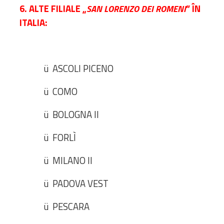
6. ALTE FILIALE „
” ÎN
SAN LORENZO DEI ROMENI
ITALIA:
ü ASCOLI PICENO
ü COMO
ü BOLOGNA II
ü FORLÌ
ü MILANO II
ü PADOVA VEST
ü PESCARA