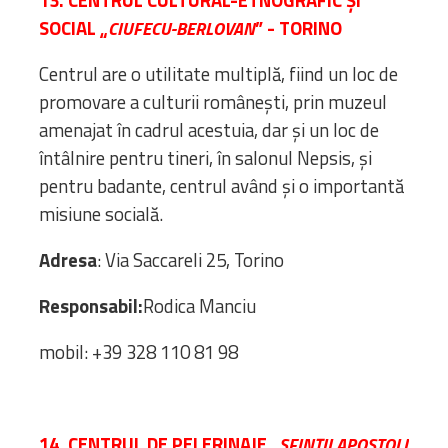
SOCIAL „
” - TORINO
CIUFECU-BERLOVAN
Centrul are o utilitate multiplă, fiind un loc de
promovare a culturii românești, prin muzeul
amenajat în cadrul acestuia, dar și un loc de
întâlnire pentru tineri, în salonul Nepsis, și
pentru badante, centrul având și o importantă
misiune socială.
Adresa
: Via Saccareli 25, Torino
Responsabil:
Rodica Manciu
mobil: +39 328 110 81 98
14. CENTRUL DE PELERINAJE „
SFINŢ
II APOSTOLI