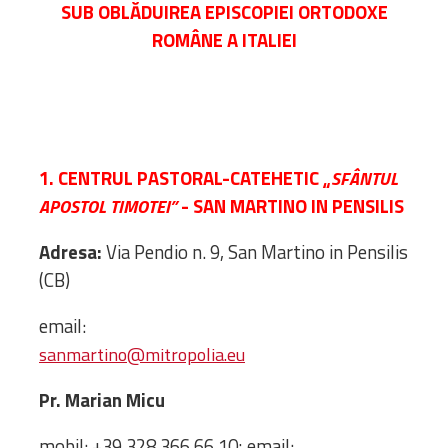
SUB OBLĂDUIREA EPISCOPIEI ORTODOXE
Administrativă
ROMÂNE A ITALIEI
Protopopiate
Mănăstiri,
biserici și
monumente
Diaconii
1. CENTRUL PASTORAL-CATEHETIC „
SFÂNTUL
Centre și
- SAN MARTINO IN PENSILIS
APOSTOL TIMOTEI”
Asociații
Cimitire
Adresa:
Via Pendio n. 9, San Martino in Pensilis
Parohii
(CB)
RESURSE
email:
RESURSE
Apostolia Italia
sanmartino@mitropolia.eu
Comunicate de presă
Pr. Marian Micu
Statutele și legile
Scrisori pastorale
mobil: +39 328 366 66 10; email: