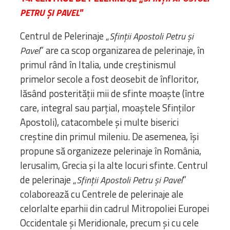
”
PETRU Ş
I
PAVEL
Centrul de Pelerinaje „
Sfinții Apostoli Petru și
” are ca scop organizarea de pelerinaje, în
Pavel
primul rând în Italia, unde creștinismul
primelor secole a fost deosebit de înfloritor,
lăsând posterității mii de sfinte moaște (între
care, integral sau parțial, moaștele Sfinților
Apostoli), catacombele și multe biserici
creștine din primul mileniu. De asemenea, își
propune să organizeze pelerinaje în România,
Ierusalim, Grecia şi la alte locuri sfinte. Centrul
de pelerinaje „
”
Sfin
ții Apostoli Petru şi Pavel
colaborează cu Centrele de pelerinaje ale
celorlalte eparhii din cadrul Mitropoliei Europei
Occidentale şi Meridionale, precum şi cu cele