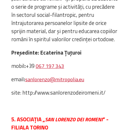
o serie de programe şi activități, cu precădere
în sectorul social-filantropic, pentru
întrajutorarea persoanelor lipsite de orice
sprijin material, dar și pentru educarea copiilor
români în spiritul valorilor credinței ortodoxe.
Președinte: Ecaterina Țuțuroi
mobil
:
+39
067 197 343
email
:
sanlorenzo@mitropolia.eu
site: http://www.sanlorenzodeiromeni.it/
5. ASOCIAȚIA „
” -
SAN LORENZO DEI ROMENI
FILIALA TORINO