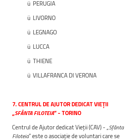
ü PERUGIA
ü LIVORNO
ü LEGNAGO
ü LUCCA
ü THIENE
ü VILLAFRANCA DI VERONA
7. CENTRUL DE AJUTOR DEDICAT VIEŢII
„
” - TORINO
SFÂNTA FILOTEIA
Centrul de Ajutor dedicat Vieţii (CAV) - „
Sfânta
” este o asociaţie de voluntari care se
Filoteia