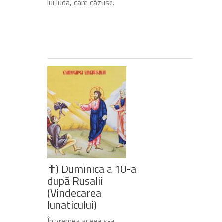
lui Iuda, care căzuse.
✝) Duminica a 10-a
după Rusalii
(Vindecarea
lunaticului)
În vremea aceea s-a