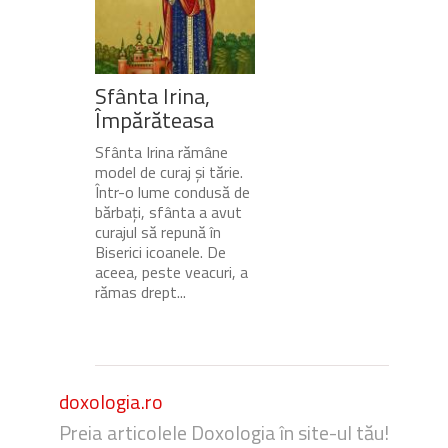
Sfânta Irina,
Împărăteasa
Sfânta Irina rămâne
model de curaj și tărie.
Într-o lume condusă de
bărbați, sfânta a avut
curajul să repună în
Biserici icoanele. De
aceea, peste veacuri, a
rămas drept...
doxologia.ro
Preia articolele Doxologia în site-ul tău!