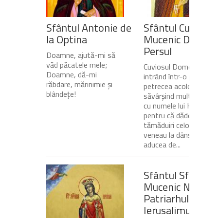
Sfântul Antonie de
Sfântul Cuvios
la Optina
Mucenic Dometi
Persul
Doamne, ajută-mi să
văd păcatele mele;
Cuviosul Dometie
Doamne, dă-mi
intrând într-o peșteră,
răbdare, mărinimie şi
petrecea acolo
blândeţe!
săvârșind multe minuni
cu numele lui Hristos,
pentru că dădea
tămăduiri celor ce
veneau la dânsul și îi
aducea de...
Sfântul Sfinţit
Mucenic Narcis,
Patriarhul
Ierusalimului