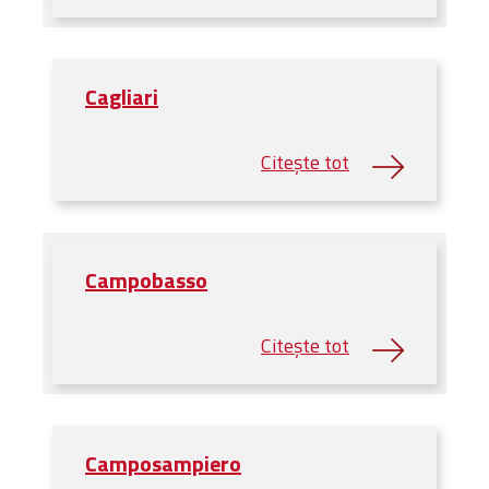
Cagliari
Campobasso
Camposampiero