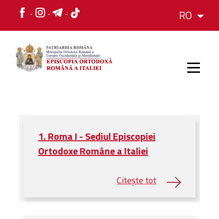
RO
HOME
1. Roma I - Sediul Episcopiei
ISTORIC
Ortodoxe Române a Italiei
IERARH
ORGANIZAREA
ORGANIZAREA
Structura