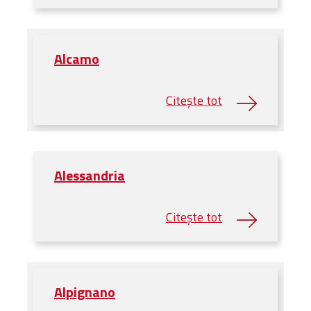
Bibliotecă
Resurse multimedia
Opinii ortodoxe
Alcamo
Din viața „familiei”
diecezei
CSDE
Cuvântul Episcopului
Lectura Lunii
Prezentarea
Alessandria
Parohiilor
CONTACT
Alpignano