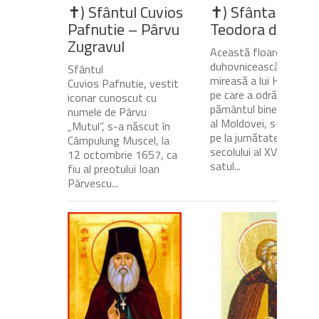
✝) Sfântul Cuvios
✝) Sfânta Cuvio
Pafnutie – Pârvu
Teodora de la Si
Zugravul
Această floare
duhovnicească și
Sfântul
mireasă a lui Hristos,
Cuvios Pafnutie, vestit
pe care a odrăslit-o
iconar cunoscut cu
pământul binecuvânta
numele de Pârvu
al Moldovei, s-a născu
„Mutul”, s-a născut în
pe la jumătatea
Câmpulung Muscel, la
secolului al XVII-lea, în
12 octombrie 1657, ca
satul...
fiu al preotului Ioan
Pârvescu...