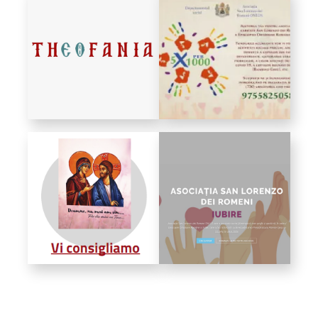
Bibliotecă
Resurse multimedia
Opinii ortodoxe
Din viața „familiei”
diecezei
CSDE
Cuvântul Episcopului
Lectura Lunii
Prezentarea
Parohiilor
CONTACT