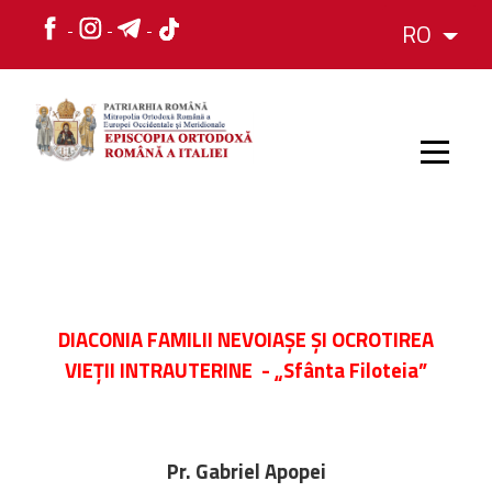
RO
HOME
ISTORIC
DIACONIA
FAMILII NEVOIAȘE ȘI OCROTIREA
VIEȚII INTRAUTERINE - „Sfânta Filoteia”
IERARH
ORGANIZAREA
Pr. Gabriel Apopei
ORGANIZAREA
Structura