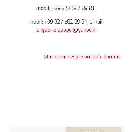
Administrativă
mobil: +39 327 582 89 81;
Protopopiate
mobil: +39 327 582 89 81; email:
Mănăstiri,
pr.gabrielapopei@yahoo.it
biserici și
monumente
Diaconii
Centre și
Mai multe despre această diaconie
Asociații
Cimitire
Parohii
RESURSE
RESURSE
Apostolia Italia
Comunicate de presă
Statutele și legile
Scrisori pastorale