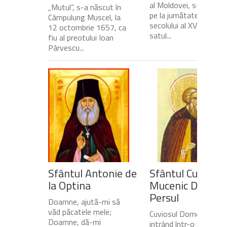
al Moldovei, s-a născu
„Mutul”, s-a născut în
pe la jumătatea
Câmpulung Muscel, la
secolului al XVII-lea, în
12 octombrie 1657, ca
satul...
fiu al preotului Ioan
Pârvescu...
Sfântul Antonie de
Sfântul Cuvios
la Optina
Mucenic Dometi
Persul
Doamne, ajută-mi să
văd păcatele mele;
Cuviosul Dometie
Doamne, dă-mi
intrând într-o peșteră,