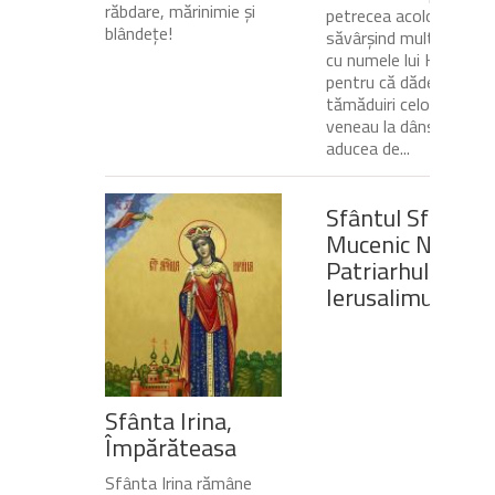
răbdare, mărinimie şi
petrecea acolo
blândeţe!
săvârșind multe minuni
cu numele lui Hristos,
pentru că dădea
tămăduiri celor ce
veneau la dânsul și îi
aducea de...
Sfântul Sfinţit
Mucenic Narcis,
Patriarhul
Ierusalimului
Sfânta Irina,
Împărăteasa
Sfânta Irina rămâne