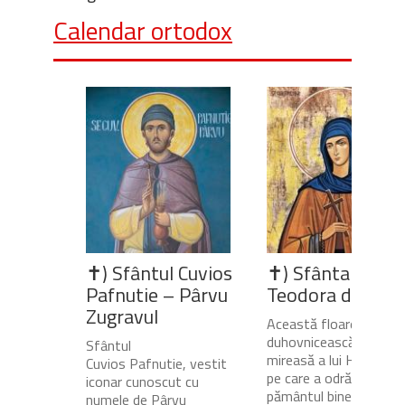
Calendar ortodox
✝) Sfântul Cuvios
✝) Sfânta Cuvio
Pafnutie – Pârvu
Teodora de la Si
Zugravul
Această floare
duhovnicească și
Sfântul
mireasă a lui Hristos,
Cuvios Pafnutie, vestit
pe care a odrăslit-o
iconar cunoscut cu
pământul binecuvânta
numele de Pârvu